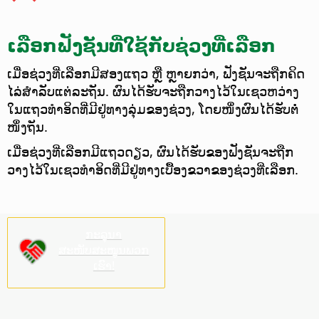
ເລືອກຟັງຊັນທີ່ໃຊ້ກັບຊ່ວງທີ່ເລືອກ
ເມື່ອຊ່ວງທີ່ເລືອກມີສອງແຖວ ຫຼື ຫຼາຍກວ່າ, ຟັງຊັນຈະຖືກຄິດ
ໄລ່ສຳລັບແຕ່ລະຖັນ. ຜົນໄດ້ຮັບຈະຖືກວາງໄວ້ໃນເຊວຫວ່າງ
ໃນແຖວທຳອິດທີ່ມີຢູ່ທາງລຸ່ມຂອງຊ່ວງ, ໂດຍໜຶ່ງຜົນໄດ້ຮັບຕໍ່
ໜຶ່ງຖັນ.
ເມື່ອຊ່ວງທີ່ເລືອກມີແຖວດຽວ, ຜົນໄດ້ຮັບຂອງຟັງຊັນຈະຖືກ
ວາງໄວ້ໃນເຊວທຳອິດທີ່ມີຢູ່ທາງເບື້ອງຂວາຂອງຊ່ວງທີ່ເລືອກ.
ກະລຸນາ
ສະໜັບສະໜູນພວກ
ເຮົາ!