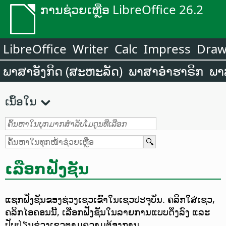
ການຊ່ວຍເຫຼືອ LibreOffice 26.2
LibreOffice
Writer
Calc
Impress
Dra
ພາສາອັງກິດ (ສະຫະລັດ)
ພາສາອຳຮາຣິກ
ພາ
ເນື້ອໃນ
ເລືອກຟັງຊັນ
ແຊກຟັງຊັນຂອງຊ່ວງເຊວເຂົ້າໃນເຊວປະຈຸບັນ. ຄລິກໃສ່ເຊວ,
ຄລິກໄອຄອນນີ້, ເລືອກຟັງຊັນໃນລາຍການແບບດຶງລົງ ແລະ
ປັບປ່ຽນຊ່ວງເຊວຕາມຄວາມຕ້ອງການ.