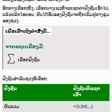
ອີກທາງເລືອກໜຶ່ງ, ເລືອກບາງເຊວທີ່ຈະແຊກຄ່າຟັງຊັນເຂົ້າໄປ,
ແລ້ວຄລິກໄອຄອນ. ຜົນໄດ້ຮັບຂອງຟັງຊັນຈະຖືກເພີ່ມຢູ່ທາງລຸ່ມ
ຂອງຊ່ວງ.
ເພື່ອເຂົ້າເຖິງຄຳສັ່ງນີ້...
ຈາກແຖບເຄື່ອງມື:
ເລືອກຟັງຊັນ
ຟັງຊັນສຳລັບຊ່ວງທີ່ເລືອກ:
ຟັງຊັນ
ຟັງຊັນທີ່ແຊກ
ເຂົ້າ
ຜົນລວມ
=
SUM
(...)