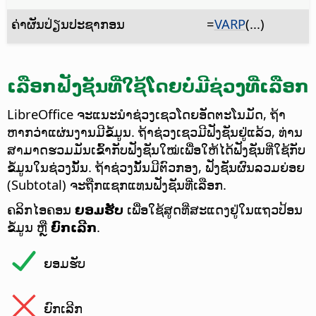
ຄ່າຜັນປ່ຽນປະຊາກອນ
=
VARP
(...)
ເລືອກຟັງຊັນທີ່ໃຊ້ໂດຍບໍ່ມີຊ່ວງທີ່ເລືອກ
LibreOffice ຈະແນະນຳຊ່ວງເຊວໂດຍອັດຕະໂນມັດ, ຖ້າ
ຫາກວ່າແຜ່ນງານມີຂໍ້ມູນ. ຖ້າຊ່ວງເຊວມີຟັງຊັນຢູ່ແລ້ວ, ທ່ານ
ສາມາດຮວມມັນເຂົ້າກັບຟັງຊັນໃໝ່ເພື່ອໃຫ້ໄດ້ຟັງຊັນທີ່ໃຊ້ກັບ
ຂໍ້ມູນໃນຊ່ວງນັ້ນ. ຖ້າຊ່ວງນັ້ນມີຕົວກອງ, ຟັງຊັນຜົນລວມຍ່ອຍ
(Subtotal) ຈະຖືກແຊກແທນຟັງຊັນທີ່ເລືອກ.
ຄລິກໄອຄອນ
ຍອມຮັບ
ເພື່ອໃຊ້ສູດທີ່ສະແດງຢູ່ໃນແຖວປ້ອນ
ຂໍ້ມູນ ຫຼື
ຍົກເລີກ
.
ຍອມຮັບ
ຍົກເລີກ