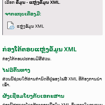
ເລືອກ
ຂໍ້ມູນ - ແຫຼ່ງຂໍ້ມູນ XML
.
ຈາກແຖບເຄື່ອງມື:
ແຫຼ່ງຂໍ້ມູນ XML
ກ່ອງໂຕ້ຕອບແຫຼ່ງຂໍ້ມູນ XML
ກ່ອງໂຕ້ຕອບປະກອບມີສີ່ສ່ວນ.
ໄຟລ໌ຕົ້ນທາງ
ສ່ວນນີ້ຊ່ວຍໃຫ້ທ່ານກຳນົດທີ່ຢູ່ຂອງໄຟລ໌ XML ທີ່ຕ້ອງການນຳ
ເຂົ້າ.
ຜັງເຊື່ອມໂຍງກັບເອກະສານ
ຊ່ອງນີ້ສະແດງໂຄງສ້າງຂອງເນື້ອໃນ XML ຕົ້ນທາງໃນຮູບແບບ