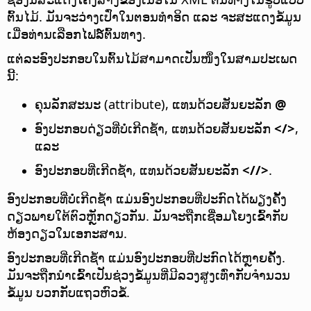
ຕົ້ນໄມ້. ມັນຈະວ່າງເປົ່າໃນຕອນທຳອິດ ແລະ ຈະສະແດງຂໍ້ມູນ
ເມື່ອທ່ານເລືອກໄຟລ໌ຕົ້ນທາງ.
ແຕ່ລະອົງປະກອບໃນຕົ້ນໄມ້ສາມາດເປັນໜຶ່ງໃນສາມປະເພດ
ນີ້:
ຄຸນລັກສະນະ (attribute), ແທນດ້ວຍສັນຍະລັກ
@
ອົງປະກອບດ່ຽວທີ່ບໍ່ເກີດຊ້ຳ, ແທນດ້ວຍສັນຍະລັກ
</>
,
ແລະ
ອົງປະກອບທີ່ເກີດຊ້ຳ, ແທນດ້ວຍສັນຍະລັກ
<//>
.
ອົງປະກອບທີ່ບໍ່ເກີດຊ້ຳ ແມ່ນອົງປະກອບທີ່ປະກົດໄດ້ພຽງຄັ້ງ
ດຽວພາຍໃຕ້ຕົວຫຼັກດຽວກັນ. ມັນຈະຖືກເຊື່ອມໂຍງເຂົ້າກັບ
ຫ້ອງດຽວໃນເອກະສານ.
ອົງປະກອບທີ່ເກີດຊ້ຳ ແມ່ນອົງປະກອບທີ່ປະກົດໄດ້ຫຼາຍຄັ້ງ.
ມັນຈະຖືກນຳເຂົ້າເປັນຊ່ວງຂໍ້ມູນທີ່ມີລວງສູງເທົ່າກັບຈຳນວນ
ຂໍ້ມູນ ບວກກັບແຖວຫົວຂໍ້.