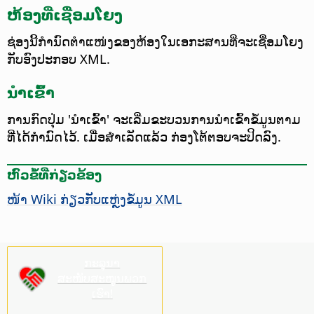
ຫ້ອງທີ່ເຊື່ອມໂຍງ
ຊ່ອງນີ້ກຳນົດຕຳແໜ່ງຂອງຫ້ອງໃນເອກະສານທີ່ຈະເຊື່ອມໂຍງ
ກັບອົງປະກອບ XML.
ນຳເຂົ້າ
ການກົດປຸ່ມ 'ນຳເຂົ້າ' ຈະເລີ່ມຂະບວນການນຳເຂົ້າຂໍ້ມູນຕາມ
ທີ່ໄດ້ກຳນົດໄວ້. ເມື່ອສຳເລັດແລ້ວ ກ່ອງໂຕ້ຕອບຈະປິດລົງ.
ຫົວຂໍ້ທີ່ກ່ຽວຂ້ອງ
ໜ້າ Wiki ກ່ຽວກັບແຫຼ່ງຂໍ້ມູນ XML
ກະລຸນາ
ສະໜັບສະໜູນພວກ
ເຮົາ!