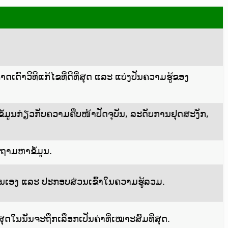
ດົາວິທີແກ້ໄຂທີ່ດີທີ່ສຸດ ແລະ ແບ່ງປັນຄວາມຮູ້ຂອງ
້ມູນກ່ຽວກັບຄວາມຄືບໜ້າປັດຈຸບັນ, ລະດັບການຢຸດສະງັກ,
 ຖາມຫາຂໍ້ມູນ.
ົນເອງ ແລະ ປະກອບສ່ວນເຂົ້າໃນຄວາມຮູ້ລວມ.
ຸດໃນນັ້ນຈະຖືກເລືອກເປັນຄ່າທີ່ເໝາະສົມທີ່ສຸດ.