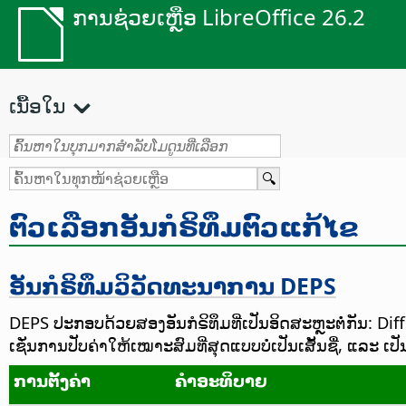
ການຊ່ວຍເຫຼືອ LibreOffice 26.2
ເນື້ອໃນ
ຕົວເລືອກອັນກໍຣິທຶມຕົວແກ້ໄຂ
ອັນກໍຣິທຶມວິວັດທະນາການ DEPS
DEPS ປະກອບດ້ວຍສອງອັນກໍຣິທຶມທີ່ເປັນອິດສະຫຼະຕໍ່ກັນ: 
ເຊັ່ນການປັບຄ່າໃຫ້ເໝາະສົມທີ່ສຸດແບບບໍ່ເປັນເສັ້ນຊື່, ແລະ ເປ
ການຕັ້ງຄ່າ
ຄຳອະທິບາຍ