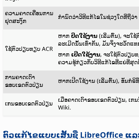
ຄວາມຄາດເຄື່ອນການ
ກຳນົດວ່າວິທີແກ້ໄຂໃນຊ່ວງໃດທີ່ຖືວ່າ 
ຢຸດສະງັກ
ຫາກ
ປິດໃຊ້ງານ
(ເລີ່ມຕົ້ນ), ຈ
ລະເມີດນັ້ນເທົ່າກັນ, ມັນຈຶ່ງຈະວັດແ
ໃຊ້ຕົວປຽບທຽບ ACR
ຫາກ
ເປີດໃຊ້ງານ
, ຈະໃຊ້ຕົວປຽບ
ຄວາມຮູ້ກ່ຽວກັບວິທີແກ້ໄຂທີ່ແຍ່ທີ່ສ
ການຄາດເດົາ
ຫາກເປີດໃຊ້ງານ (ເລີ່ມຕົ້ນ), ອັນ
ຂອບເຂດຕົວປ່ຽນ
ເມື່ອຄາດເດົາຂອບເຂດຕົວປ່ຽນ, ເກນນີ້
ເກນຂອບເຂດຕົວປ່ຽນ
Wiki.
ຕົວແກ້ໄຂແບບເສັ້ນຊື່ LibreOffice ແ