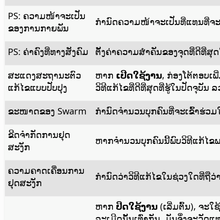
PS: ຄວາມໜ້າຈະເປັນ
ກຳນົດຄວາມໜ້າຈະເປັນທີ່ແທນທີ່ຈະເຄ
ຂອງການກາຍພັນ
PS: ຄ່າຄົງທີ່ທາງສັງຄົມ
ຕັ້ງຄ່າຄວາມສຳຄັນຂອງຈຸດທີ່ດີທີ່
ສະແດງສະຖານະຕົວ
ຫາກ
ເປີດໃຊ້ງານ
, ກ່ອງໂຕ້ຕອບເ
ແກ້ໄຂແບບປັບປຸງ
ວິທີແກ້ໄຂທີ່ດີທີ່ສຸດທີ່ຮູ້ໃນປັດຈຸບ
ຂະໜາດຂອງ Swarm
ກຳນົດຈຳນວນບຸກຄົນທີ່ຈະເຂົ້າຮ່
ຂີດຈຳກັດການຢຸດ
ຫາກຈຳນວນບຸກຄົນນີ້ພົບວິທີແກ້ໄຂພາ
ສະງັກ
ຄວາມຄາດເຄື່ອນການ
ກຳນົດວ່າວິທີແກ້ໄຂໃນຊ່ວງໃດທີ່ຖືວ່າ
ຢຸດສະງັກ
ຫາກ
ປິດໃຊ້ງານ
(ເລີ່ມຕົ້ນ), ຈ
ລະເມີດນັ້ນເທົ່າກັນ, ມັນຈຶ່ງຈະວັດ