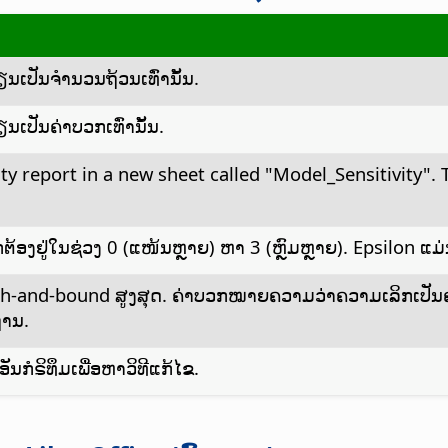
ຽນເປັນຈຳນວນຖ້ວນເທົ່ານັ້ນ.
ຽນເປັນຄ່າບວກເທົ່ານັ້ນ.
ity report in a new sheet called "Model_Sensitivity".
ຖືກຕ້ອງຢູ່ໃນຊ່ວງ 0 (ແໜ້ນຫຼາຍ) ຫາ 3 (ຫຼົມຫຼາຍ). Epsilon 
h-and-bound ສູງສຸດ. ຄ່າບວກໝາຍຄວາມວ່າຄວາມເລິກເປັນຄ່
ານ.
ັນກໍຣິທຶມເພື່ອຫາວິທີແກ້ໄຂ.