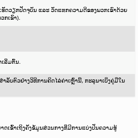
ເຮັດວຽກປັດຈຸບັນ ແລະ ວັດແທກຄວາມດີຂອງພວກເຂົາດ້ວຍ
ພວກເຂົາ).
ີ່ມຕົ້ນ.
ຕົວຢ່າງວິທີການຄິດໄລ່ຄ່າເຫຼົ່ານີ້, ກະລຸນາເບິ່ງຄູ່ມືໃນ
ົ້າເຖິງຄັງຂໍ້ມູນສ່ວນກາງທີ່ມີການແບ່ງປັນຄວາມຮູ້