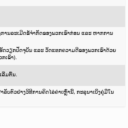
ິ່ງການລະເມີດຂໍ້ຈຳກັດຂອງພວກເຂົາກ່ອນ ແລະ ຫາກການ
ຮັດວຽກປັດຈຸບັນ ແລະ ວັດແທກຄວາມດີຂອງພວກເຂົາດ້ວຍ
ວກເຂົາ).
ີ່ມຕົ້ນ.
ຕົວຢ່າງວິທີການຄິດໄລ່ຄ່າເຫຼົ່ານີ້, ກະລຸນາເບິ່ງຄູ່ມືໃນ