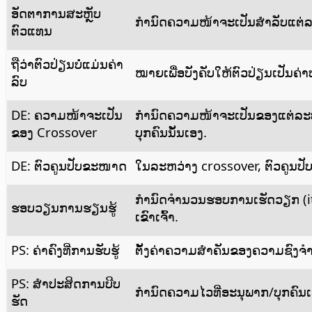
ອັດຕາການສະຫຼັບ
ກຳນົດຄວາມໜ້າຈະເປັນສຳລັບແຕ່ລະບ
ຕົວແທນ
ຖືວ່າຕົວປ່ຽນບໍ່ແມ່ນຄ່າ
ໝາຍເພື່ອບັງຄັບໃຫ້ຕົວປ່ຽນເປັນຄ່າບ
ລົບ
DE: ຄວາມໜ້າຈະເປັນ
ກຳນົດຄວາມໜ້າຈະເປັນຂອງແຕ່ລະບຸກ
ຂອງ Crossover
ບຸກຄົນນັ້ນເອງ.
DE: ຕົວຄູນປັບຂະໜາດ
ໃນລະຫວ່າງ crossover, ຕົວຄູນປັ
ກຳນົດຈຳນວນຮອບການເຮັດວຽກ (itera
ຮອບວຽນການຮຽນຮູ້
ເຂົາເຈົ້າ.
PS: ຄ່າຄົງທີ່ການຮັບຮູ້
ຕັ້ງຄ່າຄວາມສຳຄັນຂອງຄວາມຊົງຈຳຂອ
PS: ສຳປະສິດການບີບ
ກຳນົດຄວາມໄວທີ່ອະນຸພາກ/ບຸກຄົນເຄື
ຮັດ