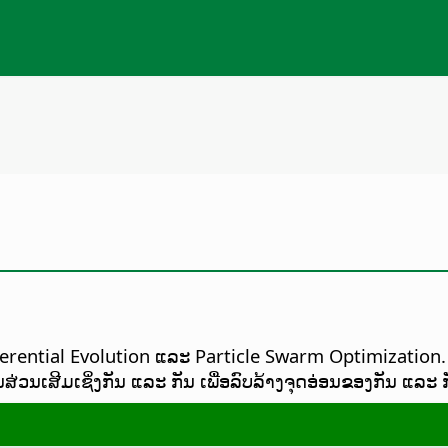
Differential Evolution ແລະ Particle Swarm Optimizati
ັນສ່ວນເສີມເຊິ່ງກັນ ແລະ ກັນ ເພື່ອລົບລ້າງຈຸດອ່ອນຂອງກັນ ແລະ ກ