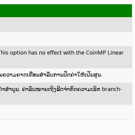
 This option has no effect with the CoinMP Linear
ແມ່ນຄວາມຄາດເຄື່ອນສຳລັບການປັດຄ່າໃຫ້ເປັນສູນ.
າສຳບູນ. ຄ່າລົບໝາຍເຖິງຂີດຈຳກັດຄວາມເລິກ branch-