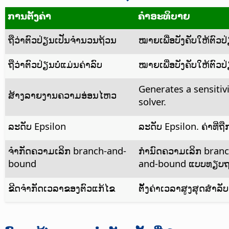
ການຕັ້ງຄ່າ
ຄຳອະທິບາຍ
ຖືວ່າຕົວປ່ຽນເປັນຈຳນວນຖ້ວນ
ໝາຍເພື່ອບັງຄັບໃຫ້ຕົວປ່
ຖືວ່າຕົວປ່ຽນບໍ່ແມ່ນຄ່າລົບ
ໝາຍເພື່ອບັງຄັບໃຫ້ຕົວປ່
Generates a sensitiv
ສ້າງລາຍງານຄວາມອ່ອນໄຫວ
solver.
ລະດັບ Epsilon
ລະດັບ Epsilon. ຄ່າທີ່
ຈຳກັດຄວາມເລິກ branch-and-
ກຳນົດຄວາມເລິກ branc
bound
and-bound ແບບທຽບຖ
ຂີດຈຳກັດເວລາຂອງຕົວແກ້ໄຂ
ຕັ້ງຄ່າເວລາສູງສຸດສຳລັບອ