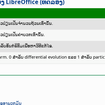
ງ LibreOffice (ທົດລອງ)
ົວປ່ຽນເປັນຈຳນວນຖ້ວນເທົ່ານັ້ນ.
ວປ່ຽນເປັນຄ່າບວກເທົ່ານັ້ນ.
ລັບອັນກໍຣິທຶມເພື່ອຫາວິທີແກ້ໄຂ.
 swarm. 0 ສຳລັບ differential evolution ແລະ 1 ສຳລັບ pa
ທຶມຂອງພວກມັນ