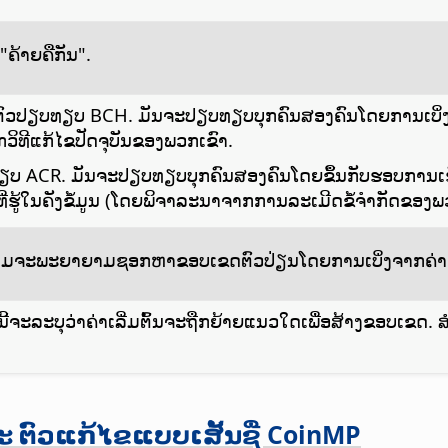
"ຄ້າຍຄືກັນ".
ະໃຊ້ຕົວປຽບທຽບ BCH. ມັນຈະປຽບທຽບບຸກຄົນສອງຄົນໂດຍການເບ
ທກວິທີແກ້ໄຂປັດຈຸບັນຂອງພວກເຂົາ.
ທຽບ ACR. ມັນຈະປຽບທຽບບຸກຄົນສອງຄົນໂດຍຂຶ້ນກັບຮອບການເ
ຸດທີ່ຮູ້ໃນຄັງຂໍ້ມູນ (ໂດຍພິຈາລະນາຈາກການລະເມີດຂໍ້ຈຳກັດຂອງພ
ກໍຣິທຶມຈະພະຍາຍາມຊອກຫາຂອບເຂດຕົວປ່ຽນໂດຍການເບິ່ງຈາກຄ່າເລ
ຈະລະບຸວ່າຄ່າເລີ່ມຕົ້ນຈະຖືກຍ້າຍແນວໃດເພື່ອສ້າງຂອບເຂດ. ສຳລັບ
ລະ ຕົວແກ້ໄຂແບບເສັ້ນຊື່ CoinMP