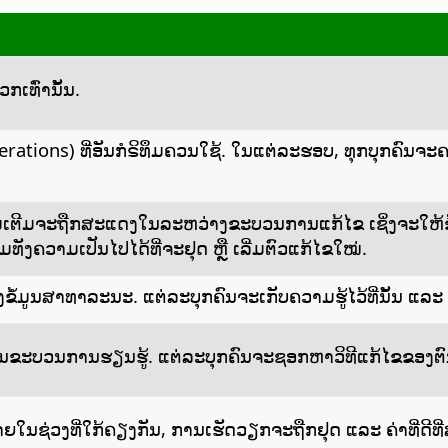
ກເທົ່ານັ້ນ.
ions) ທີ່ອັນກໍຣິທຶມຄວນໃຊ້. ໃນແຕ່ລະຮອບ, ທຸກບຸກຄົນຈະຄາດເ
ີ່ມເຕີມຈະຖືກສະແດງໃນລະຫວ່າງຂະບວນການແກ້ໄຂ ເຊິ່ງຈະໃຫ້ຂໍ
ນ ລວມທັງຄວາມເປັນໄປໄດ້ທີ່ຈະຢຸດ ຫຼື ເລີ່ມຕົວແກ້ໄຂໃໝ່.
ງຂໍ້ມູນສາທາລະນະ. ແຕ່ລະບຸກຄົນຈະເກັບຄວາມຮູ້ໄວ້ທີ່ນັ້ນ ແລະ
ມໃນຂະບວນການຮຽນຮູ້. ແຕ່ລະບຸກຄົນຈະຊອກຫາວິທີແກ້ໄຂຂອງຕ
ໃນຊ່ວງທີ່ໃກ້ຄຽງກັນ, ການເຮັດວຽກຈະຖືກຢຸດ ແລະ ຄ່າທີ່ດີທີ່ສ