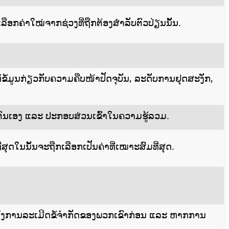
ລືອກຄ່າໃໝ່ຈາກຊ່ວງທີ່ຖືກຕ້ອງສຳລັບຕົວປ່ຽນນັ້ນ.
ໍ້ມູນກ່ຽວກັບຄວາມຄືບໜ້າປັດຈຸບັນ, ລະດັບການຢຸດສະງັກ,
ຕົນເອງ ແລະ ປະກອບສ່ວນເຂົ້າໃນຄວາມຮູ້ລວມ.
ສຸດໃນນັ້ນຈະຖືກເລືອກເປັນຄ່າທີ່ເໝາະສົມທີ່ສຸດ.
ິ່ງການລະເມີດຂໍ້ຈຳກັດຂອງພວກເຂົາກ່ອນ ແລະ ຫາກການ