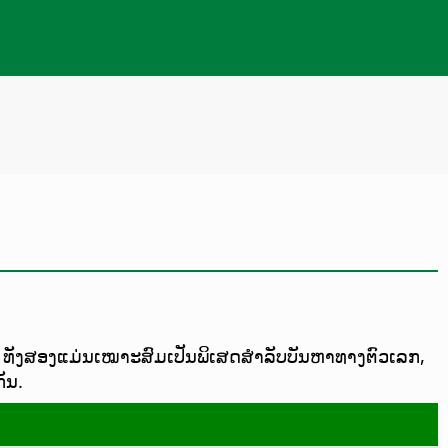
on. ທັງສອງແມ່ນເໝາະສົມເປັນພິເສດສຳລັບບັນຫາທາງຕົວເລກ,
ັນ.