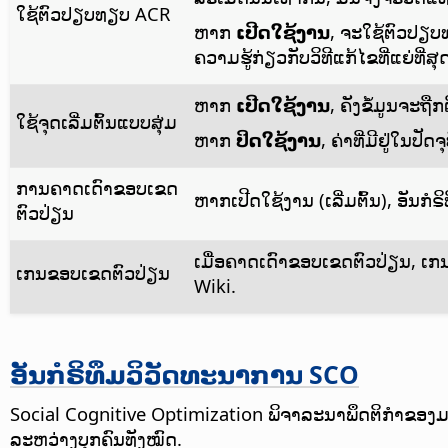
ໃຊ້ຕົວປຽບທຽບ ACR
ຫາກ
ເປີດໃຊ້ງານ
, ຈະໃຊ້ຕົວປຽ
ຄວາມຮູ້ກ່ຽວກັບວິທີແກ້ໄຂທີ່ແຍ່ທີ່
ຫາກ
ເປີດໃຊ້ງານ
, ຄັງຂໍ້ມູນຈະຖືກ
ໃຊ້ຈຸດເລີ່ມຕົ້ນແບບສຸ່ມ
ຫາກ
ປິດໃຊ້ງານ
, ຄ່າທີ່ມີຢູ່ໃນປັ
ການຄາດເດົາຂອບເຂດ
ຫາກເປີດໃຊ້ງານ (ເລີ່ມຕົ້ນ), ອັນ
ຕົວປ່ຽນ
ເມື່ອຄາດເດົາຂອບເຂດຕົວປ່ຽນ, ເກນນີ
ເກນຂອບເຂດຕົວປ່ຽນ
Wiki.
ອັນກໍຣິທຶມວິວັດທະນາການ SCO
Social Cognitive Optimization ພິຈາລະນາພຶດຕິກຳຂອງມະນ
ລະຫວ່າງບຸກຄົນທັງໝົດ.