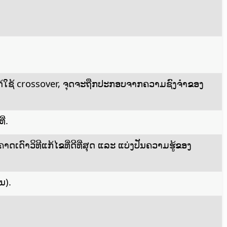
່ໄດ້ໃຊ້ crossover, ຈຸດຈະຖືກປະກອບຈາກຄວາມຊົງຈຳຂອງ
່.
ເດົາວິທີແກ້ໄຂທີ່ດີທີ່ສຸດ ແລະ ແບ່ງປັນຄວາມຮູ້ຂອງ
ນ).