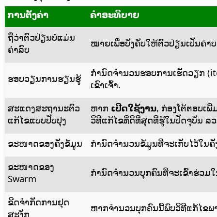
ການຕັ້ງຄ່າ
ຄຳອະທິບາຍ
ຖືວ່າຕົວປ່ຽນບໍ່ແມ່ນ
ໝາຍເພື່ອບັງຄັບໃຫ້ຕົວປ່ຽນເປັນຄ່າບວ
ຄ່າລົບ
ກຳນົດຈຳນວນຮອບການເຮັດວຽກ (iterat
ຮອບວຽນການຮຽນຮູ້
ເຂົາເຈົ້າ.
ສະແດງສະຖານະຕົວ
ຫາກ
ເປີດໃຊ້ງານ
, ກ່ອງໂຕ້ຕອບເພ
ແກ້ໄຂແບບປັບປຸງ
ວິທີແກ້ໄຂທີ່ດີທີ່ສຸດທີ່ຮູ້ໃນປັດຈຸບັ
ຂະໜາດຂອງຄັງຂໍ້ມູນ
ກຳນົດຈຳນວນຂໍ້ມູນທີ່ຈະເກັບໄວ້ໃນຄັ
ຂະໜາດຂອງ
ກຳນົດຈຳນວນບຸກຄົນທີ່ຈະເຂົ້າຮ່ວ
Swarm
ຂີດຈຳກັດການຢຸດ
ຫາກຈຳນວນບຸກຄົນນີ້ພົບວິທີແກ້ໄຂພາຍ
ສະງັກ