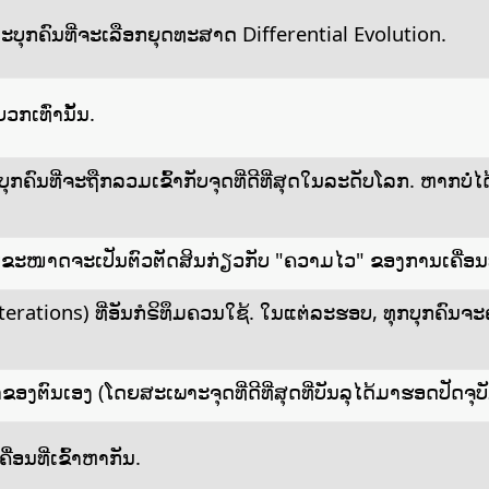
ຸກຄົນທີ່ຈະເລືອກຍຸດທະສາດ Differential Evolution.
ວກເທົ່ານັ້ນ.
ຄົນທີ່ຈະຖືກລວມເຂົ້າກັບຈຸດທີ່ດີທີ່ສຸດໃນລະດັບໂລກ. ຫາກບໍ
ບຂະໜາດຈະເປັນຕົວຕັດສິນກ່ຽວກັບ "ຄວາມໄວ" ຂອງການເຄື່ອນທີ
tions) ທີ່ອັນກໍຣິທຶມຄວນໃຊ້. ໃນແຕ່ລະຮອບ, ທຸກບຸກຄົນຈະຄາດ
ງຕົນເອງ (ໂດຍສະເພາະຈຸດທີ່ດີທີ່ສຸດທີ່ບັນລຸໄດ້ມາຮອດປັດຈຸບັ
່ອນທີ່ເຂົ້າຫາກັນ.