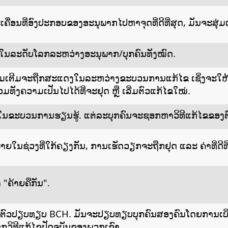
ື່ອນທີ່ອົງປະກອບຂອງອະນຸພາກໄປຫາຈຸດທີ່ດີທີ່ສຸດ, ມັນຈະສຸ່ມເ
ສຸດໃນລະດັບໂລກລະຫວ່າງອະນຸພາກ/ບຸກຄົນທັງໝົດ.
ພີ່ມເຕີມຈະຖືກສະແດງໃນລະຫວ່າງຂະບວນການແກ້ໄຂ ເຊິ່ງຈະໃຫ້ຂ
ັນ ລວມທັງຄວາມເປັນໄປໄດ້ທີ່ຈະຢຸດ ຫຼື ເລີ່ມຕົວແກ້ໄຂໃໝ່.
ວມໃນຂະບວນການຮຽນຮູ້. ແຕ່ລະບຸກຄົນຈະຊອກຫາວິທີແກ້ໄຂຂອງ
ຍໃນຊ່ວງທີ່ໃກ້ຄຽງກັນ, ການເຮັດວຽກຈະຖືກຢຸດ ແລະ ຄ່າທີ່ດີທີ່
 "ຄ້າຍຄືກັນ".
ະໃຊ້ຕົວປຽບທຽບ BCH. ມັນຈະປຽບທຽບບຸກຄົນສອງຄົນໂດຍການເບ
ແທກວິທີແກ້ໄຂປັດຈຸບັນຂອງພວກເຂົາ.