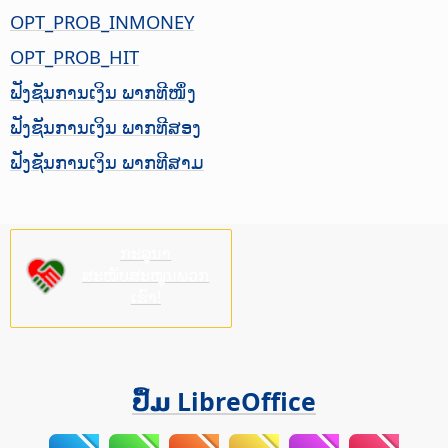
OPT_PROB_INMONEY
OPT_PROB_HIT
ຟັງຊັນການເງິນ ພາກທີໜຶ່ງ
ຟັງຊັນການເງິນ ພາກທີສອງ
ຟັງຊັນການເງິນ ພາກທີສາມ
ກະລຸນາ
ສະໜັບສະໜູນພວກ
ເຮົາ!
ປຶ້ມ LibreOffice