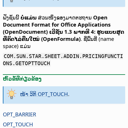
ຟັງຊັນນີ້
ບໍ່ແມ່ນ
ສ່ວນໜຶ່ງຂອງມາດຕະຖານ
Open
Document Format for Office Applications
(OpenDocument) ເວີຊັນ 1.3 ພາກທີ 4: ຮູບແບບສູດ
ທີ່ຄິດໄລ່ຄືນໃໝ່ (OpenFormula)
. ຊື່ພື້ນທີ່ (name
space) ແມ່ນ
COM.SUN.STAR.SHEET.ADDIN.PRICINGFUNCTI
ONS.GETOPTTOUCH
ຫົວຂໍ້ທີ່ກ່ຽວຂ້ອງ
ໜ້າ ວິກິ OPT_TOUCH
.
OPT_BARRIER
OPT_TOUCH