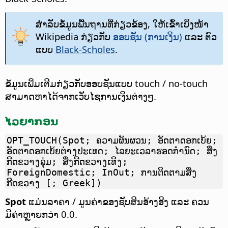
ສຳລັບຂໍ້ມູນພື້ນຖານທີ່ກ່ຽວຂ້ອງ, ໃຫ້ເຂົ້າເບິ່ງໜ້າ
Wikipedia ກ່ຽວກັບ
ອອບຊັນ (ການເງິນ)
ແລະ ຕົວ
ແບບ
Black-Scholes
.
ຂໍ້ມູນເພີ່ມເຕີມກ່ຽວກັບອອບຊັນແບບ touch / no-touch
ສາມາດຫາໄດ້ຈາກເວັບໄຊການເງິນຕ່າງໆ.
ໄວຍາກອນ
OPT_TOUCH(Spot; ຄວາມຜັນຜວນ; ອັດຕາດອກເບ້ຍ;
ອັດຕາດອກເບ້ຍຕ່າງປະເທດ; ໄລຍະເວລາຮອດກຳນົດ; ສິ່ງ
ກີດຂວາງລຸ່ມ; ສິ່ງກີດຂວາງເທິງ;
ForeignDomestic; InOut; ການຕິດຕາມສິ່ງ
ກີດຂວາງ [; Greek])
Spot
ແມ່ນລາຄາ / ມູນຄ່າຂອງຊັບສິນອ້າງອີງ ແລະ ຄວນ
ມີຄ່າຫຼາຍກວ່າ 0.0.