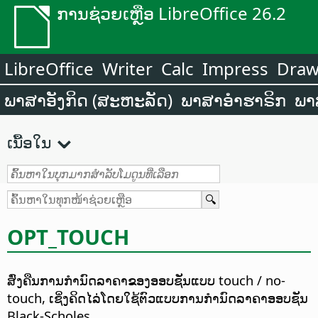
ການຊ່ວຍເຫຼືອ LibreOffice 26.2
LibreOffice
Writer
Calc
Impress
Dra
ພາສາອັງກິດ (ສະຫະລັດ)
ພາສາອຳຮາຣິກ
ພາ
ເນື້ອໃນ
OPT_TOUCH
ສົ່ງຄືນການກຳນົດລາຄາຂອງອອບຊັນແບບ touch / no-
touch, ເຊິ່ງຄິດໄລ່ໂດຍໃຊ້ຕົວແບບການກຳນົດລາຄາອອບຊັນ
Black-Scholes.