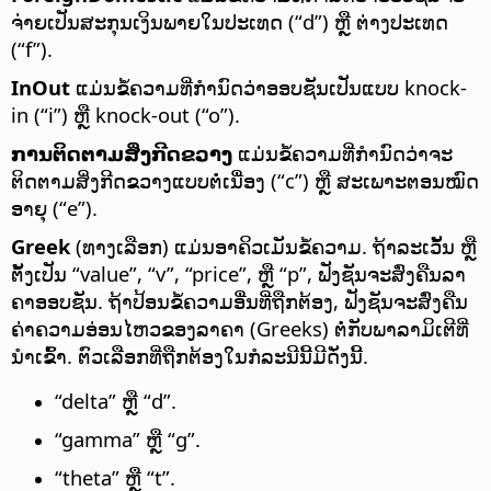
ຈ່າຍເປັນສະກຸນເງິນພາຍໃນປະເທດ (“d”) ຫຼື ຕ່າງປະເທດ
(“f”).
InOut
ແມ່ນຂໍ້ຄວາມທີ່ກຳນົດວ່າອອບຊັນເປັນແບບ knock-
in (“i”) ຫຼື knock-out (“o”).
ການຕິດຕາມສິ່ງກີດຂວາງ
ແມ່ນຂໍ້ຄວາມທີ່ກຳນົດວ່າຈະ
ຕິດຕາມສິ່ງກີດຂວາງແບບຕໍ່ເນື່ອງ (“c”) ຫຼື ສະເພາະຕອນໝົດ
ອາຍຸ (“e”).
Greek
(ທາງເລືອກ) ແມ່ນອາຄິວເມັນຂໍ້ຄວາມ. ຖ້າລະເວັ້ນ ຫຼື
ຕັ້ງເປັນ “value”, “v”, “price”, ຫຼື “p”, ຟັງຊັນຈະສົ່ງຄືນລາ
ຄາອອບຊັນ. ຖ້າປ້ອນຂໍ້ຄວາມອື່ນທີ່ຖືກຕ້ອງ, ຟັງຊັນຈະສົ່ງຄືນ
ຄ່າຄວາມອ່ອນໄຫວຂອງລາຄາ (Greeks) ຕໍ່ກັບພາລາມິເຕີທີ່
ນຳເຂົ້າ. ຕົວເລືອກທີ່ຖືກຕ້ອງໃນກໍລະນີນີ້ມີດັ່ງນີ້.
“delta” ຫຼື “d”.
“gamma” ຫຼື “g”.
“theta” ຫຼື “t”.