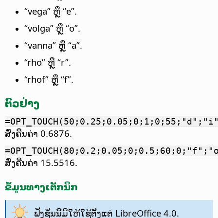
“vega” ຫຼື “e”.
“volga” ຫຼື “o”.
“vanna” ຫຼື “a”.
“rho” ຫຼື “r”.
“rhof” ຫຼື “f”.
ຕົວຢ່າງ
=OPT_TOUCH(50;0.25;0.05;0;1;0;55;"d";"i
ສົ່ງຄືນຄ່າ 0.6876.
=OPT_TOUCH(80;0.2;0.05;0;0.5;60;0;"f";"
ສົ່ງຄືນຄ່າ 15.5516.
ຂໍ້ມູນທາງເຕັກນິກ
ຟັງຊັນນີ້ມີໃຫ້ໃຊ້ຕັ້ງແຕ່ LibreOffice 4.0.