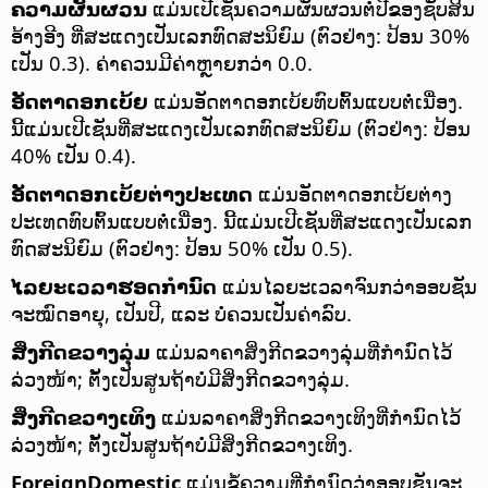
ຄວາມຜັນຜວນ
ແມ່ນເປີເຊັນຄວາມຜັນຜວນຕໍ່ປີຂອງຊັບສິນ
ອ້າງອີງ ທີ່ສະແດງເປັນເລກທົດສະນິຍົມ (ຕົວຢ່າງ: ປ້ອນ 30%
ເປັນ 0.3). ຄ່າຄວນມີຄ່າຫຼາຍກວ່າ 0.0.
ອັດຕາດອກເບ້ຍ
ແມ່ນອັດຕາດອກເບ້ຍທົບຕົ້ນແບບຕໍ່ເນື່ອງ.
ນີ້ແມ່ນເປີເຊັນທີ່ສະແດງເປັນເລກທົດສະນິຍົມ (ຕົວຢ່າງ: ປ້ອນ
40% ເປັນ 0.4).
ອັດຕາດອກເບ້ຍຕ່າງປະເທດ
ແມ່ນອັດຕາດອກເບ້ຍຕ່າງ
ປະເທດທົບຕົ້ນແບບຕໍ່ເນື່ອງ. ນີ້ແມ່ນເປີເຊັນທີ່ສະແດງເປັນເລກ
ທົດສະນິຍົມ (ຕົວຢ່າງ: ປ້ອນ 50% ເປັນ 0.5).
ໄລຍະເວລາຮອດກຳນົດ
ແມ່ນໄລຍະເວລາຈົນກວ່າອອບຊັນ
ຈະໝົດອາຍຸ, ເປັນປີ, ແລະ ບໍ່ຄວນເປັນຄ່າລົບ.
ສິ່ງກີດຂວາງລຸ່ມ
ແມ່ນລາຄາສິ່ງກີດຂວາງລຸ່ມທີ່ກຳນົດໄວ້
ລ່ວງໜ້າ; ຕັ້ງເປັນສູນຖ້າບໍ່ມີສິ່ງກີດຂວາງລຸ່ມ.
ສິ່ງກີດຂວາງເທິງ
ແມ່ນລາຄາສິ່ງກີດຂວາງເທິງທີ່ກຳນົດໄວ້
ລ່ວງໜ້າ; ຕັ້ງເປັນສູນຖ້າບໍ່ມີສິ່ງກີດຂວາງເທິງ.
ForeignDomestic
ແມ່ນຂໍ້ຄວາມທີ່ກຳນົດວ່າອອບຊັນຈະ