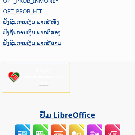
OPT_PROB_INMONEY
OPT_PROB_HIT
ຟັງຊັນການເງິນ ພາກທີໜຶ່ງ
ຟັງຊັນການເງິນ ພາກທີສອງ
ຟັງຊັນການເງິນ ພາກທີສາມ
ກະລຸນາ
ສະໜັບສະໜູນພວກ
ເຮົາ!
ປຶ້ມ LibreOffice