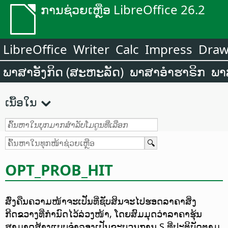
ການຊ່ວຍເຫຼືອ LibreOffice 26.2
LibreOffice
Writer
Calc
Impress
Dra
ພາສາອັງກິດ (ສະຫະລັດ)
ພາສາອຳຮາຣິກ
ພາ
ເນື້ອໃນ
OPT_PROB_HIT
ສົ່ງຄືນຄວາມໜ້າຈະເປັນທີ່ຊັບສິນຈະໄປຮອດລາຄາສິ່ງ
ກີດຂວາງທີ່ກຳນົດໄວ້ລ່ວງໜ້າ, ໂດຍສົມມຸດວ່າລາຄາຮຸ້ນ
ສາມາດສ້າງແບບຈຳລອງເປັນຂະບວນການ S ທີ່ປະຕິບັດຕາມ