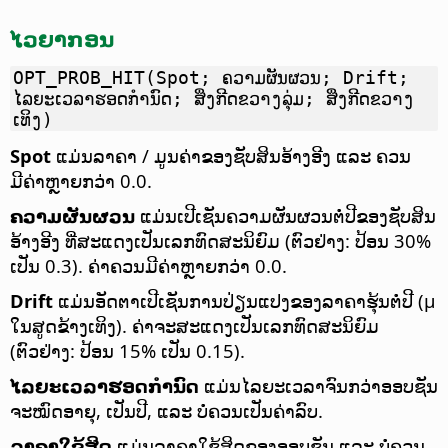
ໄວຍາກອນ
OPT_PROB_HIT(Spot; ຄວາມຜັນຜວນ; Drift;
ໄລຍະເວລາຮອດກຳນົດ; ສິ່ງກີດຂວາງລຸ່ມ; ສິ່ງກີດຂວາງ
ເທິງ)
Spot
ແມ່ນລາຄາ / ມູນຄ່າຂອງຊັບສິນອ້າງອີງ ແລະ ຄວນ
ມີຄ່າຫຼາຍກວ່າ 0.0.
ຄວາມຜັນຜວນ
ແມ່ນເປີເຊັນຄວາມຜັນຜວນຕໍ່ປີຂອງຊັບສິນ
ອ້າງອີງ ທີ່ສະແດງເປັນເລກທົດສະນິຍົມ (ຕົວຢ່າງ: ປ້ອນ 30%
ເປັນ 0.3). ຄ່າຄວນມີຄ່າຫຼາຍກວ່າ 0.0.
Drift
ແມ່ນອັດຕາເປີເຊັນການປ່ຽນແປງຂອງລາຄາຮຸ້ນຕໍ່ປີ (µ
ໃນສູດຂ້າງເທິງ). ຄ່າຈະສະແດງເປັນເລກທົດສະນິຍົມ
(ຕົວຢ່າງ: ປ້ອນ 15% ເປັນ 0.15).
ໄລຍະເວລາຮອດກຳນົດ
ແມ່ນໄລຍະເວລາຈົນກວ່າອອບຊັນ
ຈະໝົດອາຍຸ, ເປັນປີ, ແລະ ບໍ່ຄວນເປັນຄ່າລົບ.
ລາຄາໃຊ້ສິດ
ແມ່ນລາຄາໃຊ້ສິດຂອງອອບຊັນ ແລະ ບໍ່ຄວນ