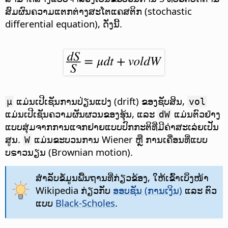
ສົມຜົນຄວາມແຕກຕ່າງສະໂຕແຄສຕິກ (stochastic
differential equation)
, ດັ່ງນີ້.
ແມ່ນເປີເຊັນການປ່ຽນແປງ (drift) ຂອງຊັບສິນ,
µ
vol
ແມ່ນເປີເຊັນຄວາມຜັນຜວນຂອງຮຸ້ນ, ແລະ
ແມ່ນຕົວຢ່າງ
dW
ແບບສຸ່ມຈາກການແຈກຢາຍແບບປົກກະຕິທີ່ມີຄ່າສະເລ່ຍເປັນ
ສູນ.
ແມ່ນຂະບວນການ Wiener ຫຼື ການເຄື່ອນທີ່ແບບ
W
ບຣາວນຽນ (Brownian motion).
ສຳລັບຂໍ້ມູນພື້ນຖານທີ່ກ່ຽວຂ້ອງ, ໃຫ້ເຂົ້າເບິ່ງໜ້າ
Wikipedia ກ່ຽວກັບ
ອອບຊັນ (ການເງິນ)
ແລະ ຕົວ
ແບບ
Black-Scholes
.