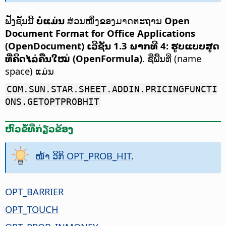
ຟັງຊັນນີ້
ບໍ່ແມ່ນ
ສ່ວນໜຶ່ງຂອງມາດຕະຖານ
Open
Document Format for Office Applications
(OpenDocument) ເວີຊັນ 1.3 ພາກທີ 4: ຮູບແບບສູດ
ທີ່ຄິດໄລ່ຄືນໃໝ່ (OpenFormula)
. ຊື່ພື້ນທີ່ (name
space) ແມ່ນ
COM.SUN.STAR.SHEET.ADDIN.PRICINGFUNCTI
ONS.GETOPTPROBHIT
ຫົວຂໍ້ທີ່ກ່ຽວຂ້ອງ
ໜ້າ ວິກິ OPT_PROB_HIT
.
OPT_BARRIER
OPT_TOUCH