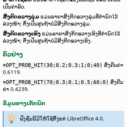
ເປັນຄ່າລົບ.
ສິ່ງກີດຂວາງລຸ່ມ
ແມ່ນລາຄາສິ່ງກີດຂວາງລຸ່ມທີ່ກຳນົດໄວ້
ລ່ວງໜ້າ; ຕັ້ງເປັນສູນຖ້າບໍ່ມີສິ່ງກີດຂວາງລຸ່ມ.
ສິ່ງກີດຂວາງເທິງ
ແມ່ນລາຄາສິ່ງກີດຂວາງເທິງທີ່ກຳນົດໄວ້
ລ່ວງໜ້າ; ຕັ້ງເປັນສູນຖ້າບໍ່ມີສິ່ງກີດຂວາງເທິງ.
ຕົວຢ່າງ
ສົ່ງຄືນຄ່າ
=OPT_PROB_HIT(30;0.2;0.3;1;0;40)
0.6119.
ສົ່ງຄືນ
=OPT_PROB_HIT(70;0.3;0.1;0.5;60;0)
ຄ່າ 0.4239.
ຂໍ້ມູນທາງເຕັກນິກ
ຟັງຊັນນີ້ມີໃຫ້ໃຊ້ຕັ້ງແຕ່ LibreOffice 4.0.