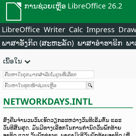
ການຊ່ວຍເຫຼືອ LibreOffice 26.2
LibreOffice
Writer
Calc
Impress
Dra
ພາສາອັງກິດ (ສະຫະລັດ)
ພາສາອຳຮາຣິກ
ພາ
ເນື້ອໃນ
NETWORKDAYS.INTL
ສົ່ງຄືນຈຳນວນວັນເຮັດວຽກລະຫວ່າງວັນທີເລີ່ມຕົ້ນ ແລະ
ວັນທີສິ້ນສຸດ. ມັນມີທາງເລືອກໃນການກຳນົດວັນພັກທ້າຍ
ອາທິດ ແລະ ວັນພັກຕ່າງໆ. ພາຣາມິເຕີວັນພັກທ້າຍອາທິດ (ຫຼື