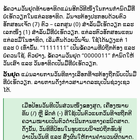
ຂໍ້ຄວາມວັນຢຸດທ້າຍອາທິດແມ່ນອີກວິທີໜຶ່ງໃນການກຳນົດມື້ທີ່
ບໍ່ເຮັດວຽກໃນແຕ່ລະອາທິດ. ມັນຈະຕ້ອງປະກອບດ້ວຍຕົວ
ອັກສອນເຈັດ (7) ຕົວ – ເລກສູນ (0) ສຳລັບມື້ເຮັດວຽກ ແລະ
ເລກໜຶ່ງ (1) ສຳລັບມື້ທີ່ບໍ່ເຮັດວຽກ. ແຕ່ລະຕົວອັກສອນແທນ
ແຕ່ລະມື້ໃນອາທິດ, ເລີ່ມຕົ້ນດ້ວຍວັນຈັນ. ໃຊ້ໄດ້ພຽງແຕ່ 1
ແລະ 0 ເທົ່ານັ້ນ. “1111111” ເປັນຂໍ້ຄວາມທີ່ບໍ່ຖືກຕ້ອງ ແລະ
ບໍ່ຄວນໃຊ້. ຕົວຢ່າງ, ຂໍ້ຄວາມວັນຢຸດ “0000011” ກຳນົດໃຫ້
ວັນເສົາ ແລະ ວັນອາທິດເປັນມື້ທີ່ບໍ່ເຮັດວຽກ.
ວັນຢຸດ
ແມ່ນລາຍການວັນທີທາງເລືອກທີ່ຈະຕ້ອງຖືກນັບເປັນມື້
ທີ່ບໍ່ເຮັດວຽກ. ລາຍການດັ່ງກ່າວສາມາດລະບຸເປັນຊ່ວງເຊວ
ໄດ້.
ເມື່ອປ້ອນວັນທີເປັນສ່ວນໜຶ່ງຂອງສູດ, ເຄື່ອງໝາຍ
ທັບ (/) ຫຼື ຂີດຕໍ່ (-) ທີ່ໃຊ້ເປັນຕົວແຍກວັນທີຈະຖືກຕີ
ຄວາມໝາຍເປັນຕົວດຳເນີນການທາງຄະນິດສາດ.
ດັ່ງນັ້ນ, ວັນທີທີ່ປ້ອນໃນຮູບແບບນີ້ຈະບໍ່ຖືກຮັບຮູ້
ວ່າເປັນວັນທີ ແລະ ສົ່ງຜົນໃຫ້ການຄຳນວນຜິດພາດ.