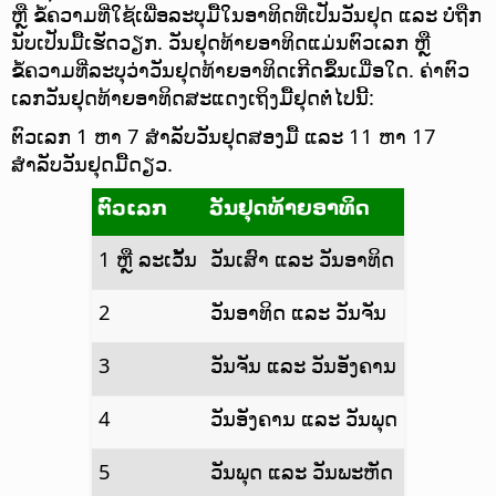
ຫຼື ຂໍ້ຄວາມທີ່ໃຊ້ເພື່ອລະບຸມື້ໃນອາທິດທີ່ເປັນວັນຢຸດ ແລະ ບໍ່ຖືກ
ນັບເປັນມື້ເຮັດວຽກ. ວັນຢຸດທ້າຍອາທິດແມ່ນຕົວເລກ ຫຼື
ຂໍ້ຄວາມທີ່ລະບຸວ່າວັນຢຸດທ້າຍອາທິດເກີດຂຶ້ນເມື່ອໃດ. ຄ່າຕົວ
ເລກວັນຢຸດທ້າຍອາທິດສະແດງເຖິງມື້ຢຸດຕໍ່ໄປນີ້:
ຕົວເລກ 1 ຫາ 7 ສຳລັບວັນຢຸດສອງມື້ ແລະ 11 ຫາ 17
ສຳລັບວັນຢຸດມື້ດຽວ.
ຕົວເລກ
ວັນຢຸດທ້າຍອາທິດ
1 ຫຼື ລະເວັ້ນ
ວັນເສົາ ແລະ ວັນອາທິດ
2
ວັນອາທິດ ແລະ ວັນຈັນ
3
ວັນຈັນ ແລະ ວັນອັງຄານ
4
ວັນອັງຄານ ແລະ ວັນພຸດ
5
ວັນພຸດ ແລະ ວັນພະຫັດ