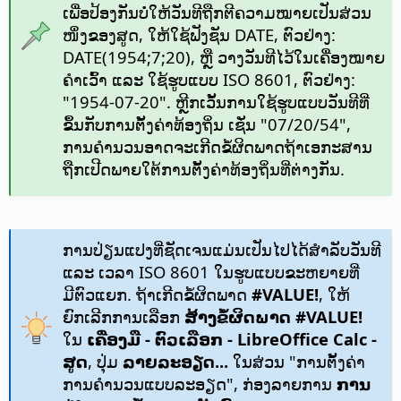
ເພື່ອປ້ອງກັນບໍ່ໃຫ້ວັນທີຖືກຕີຄວາມໝາຍເປັນສ່ວນ
ໜຶ່ງຂອງສູດ, ໃຫ້ໃຊ້ຟັງຊັນ DATE, ຕົວຢ່າງ:
DATE(1954;7;20), ຫຼື ວາງວັນທີໄວ້ໃນເຄື່ອງໝາຍ
ຄຳເວົ້າ ແລະ ໃຊ້ຮູບແບບ ISO 8601, ຕົວຢ່າງ:
"1954-07-20". ຫຼີກເວັ້ນການໃຊ້ຮູບແບບວັນທີທີ່
ຂຶ້ນກັບການຕັ້ງຄ່າທ້ອງຖິ່ນ ເຊັ່ນ "07/20/54",
ການຄຳນວນອາດຈະເກີດຂໍ້ຜິດພາດຖ້າເອກະສານ
ຖືກເປີດພາຍໃຕ້ການຕັ້ງຄ່າທ້ອງຖິ່ນທີ່ຕ່າງກັນ.
ການປ່ຽນແປງທີ່ຊັດເຈນແມ່ນເປັນໄປໄດ້ສຳລັບວັນທີ
ແລະ ເວລາ ISO 8601 ໃນຮູບແບບຂະຫຍາຍທີ່
ມີຕົວແຍກ. ຖ້າເກີດຂໍ້ຜິດພາດ
#VALUE!
, ໃຫ້
ຍົກເລີກການເລືອກ
ສ້າງຂໍ້ຜິດພາດ #VALUE!
ໃນ
ເຄື່ອງມື - ຕົວເລືອກ
- LibreOffice Calc -
ສູດ
, ປຸ່ມ
ລາຍລະອຽດ...
ໃນສ່ວນ "ການຕັ້ງຄ່າ
ການຄຳນວນແບບລະອຽດ", ກ່ອງລາຍການ
ການ