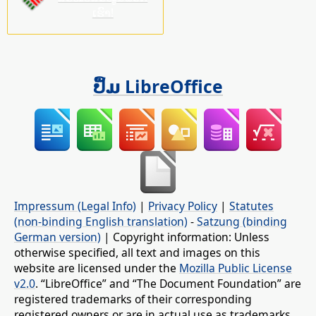
ເຮົາ!
ປຶ້ມ LibreOffice
Impressum (Legal Info)
|
Privacy Policy
|
Statutes
(non-binding English translation)
-
Satzung (binding
German version)
| Copyright information: Unless
otherwise specified, all text and images on this
website are licensed under the
Mozilla Public License
v2.0
. “LibreOffice” and “The Document Foundation” are
registered trademarks of their corresponding
registered owners or are in actual use as trademarks