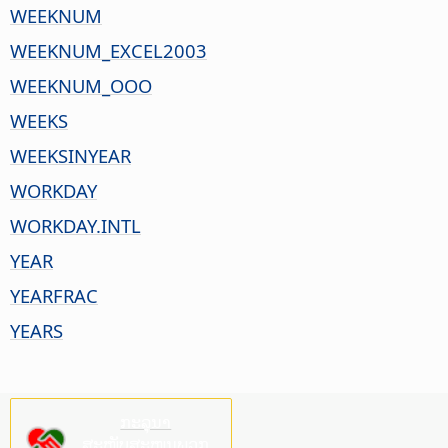
WEEKNUM
WEEKNUM_EXCEL2003
WEEKNUM_OOO
WEEKS
WEEKSINYEAR
WORKDAY
WORKDAY.INTL
YEAR
YEARFRAC
YEARS
ກະລຸນາ
ສະໜັບສະໜູນພວກ