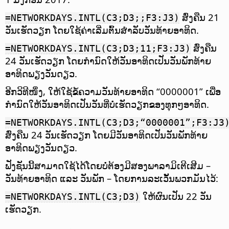
ສົ່ງຄືນ 21
=NETWORKDAYS.INTL(C3;D3;;F3:J3)
ວັນເຮັດວຽກ ໂດຍໃຊ້ຄ່າເລີ່ມຕົ້ນສຳລັບວັນທ້າຍອາທິດ.
ສົ່ງຄືນ
=NETWORKDAYS.INTL(C3;D3;11;F3:J3)
24 ວັນເຮັດວຽກ ໂດຍກຳນົດໃຫ້ວັນອາທິດເປັນວັນພັກທ້າຍ
ອາທິດພຽງວັນດຽວ.
ອີກວິທີໜຶ່ງ, ໃຫ້ໃຊ້ຂໍ້ຄວາມວັນທ້າຍອາທິດ “0000001” ເພື່ອ
ກຳນົດໃຫ້ວັນອາທິດເປັນວັນທີ່ບໍ່ເຮັດວຽກຂອງທຸກໆອາທິດ.
=NETWORKDAYS.INTL(C3;D3;“0000001”;F3:J3
ສົ່ງຄືນ 24 ວັນເຮັດວຽກ ໂດຍມີວັນອາທິດເປັນວັນພັກທ້າຍ
ອາທິດພຽງວັນດຽວ.
ຟັງຊັນນີ້ສາມາດໃຊ້ໄດ້ໂດຍບໍ່ຕ້ອງມີສອງພາລາມິເຕີເສີມ –
ວັນທ້າຍອາທິດ ແລະ ວັນພັກ – ໂດຍການລະເວັ້ນພວກມັນໄວ້:
ໃຫ້ຜົນເປັນ 22 ວັນ
=NETWORKDAYS.INTL(C3;D3)
ເຮັດວຽກ.