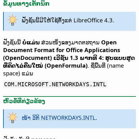
ຂໍ້ມູນທາງເຕັກນິກ
ຟັງຊັນນີ້ມີໃຫ້ໃຊ້ຕັ້ງແຕ່ LibreOffice 4.3.
ຟັງຊັນນີ້
ບໍ່ແມ່ນ
ສ່ວນໜຶ່ງຂອງມາດຕະຖານ
Open
Document Format for Office Applications
(OpenDocument) ເວີຊັນ 1.3 ພາກທີ 4: ຮູບແບບສູດ
ທີ່ຄິດໄລ່ຄືນໃໝ່ (OpenFormula)
. ຊື່ພື້ນທີ່ (name
space) ແມ່ນ
COM.MICROSOFT.NETWORKDAYS.INTL
ຫົວຂໍ້ທີ່ກ່ຽວຂ້ອງ
ໜ້າ ວິກິ NETWORKDAYS.INTL
.