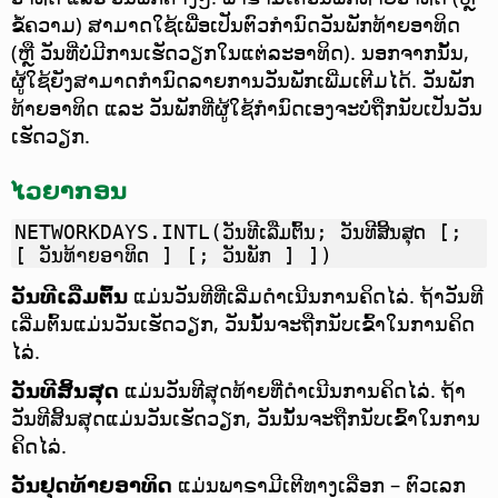
ຂໍ້ຄວາມ) ສາມາດໃຊ້ເພື່ອເປັນຕົວກຳນົດວັນພັກທ້າຍອາທິດ
(ຫຼື ວັນທີ່ບໍ່ມີການເຮັດວຽກໃນແຕ່ລະອາທິດ). ນອກຈາກນັ້ນ,
ຜູ້ໃຊ້ຍັງສາມາດກຳນົດລາຍການວັນພັກເພີ່ມເຕີມໄດ້. ວັນພັກ
ທ້າຍອາທິດ ແລະ ວັນພັກທີ່ຜູ້ໃຊ້ກຳນົດເອງຈະບໍ່ຖືກນັບເປັນວັນ
ເຮັດວຽກ.
ໄວຍາກອນ
NETWORKDAYS.INTL(ວັນທີເລີ່ມຕົ້ນ; ວັນທີສິ້ນສຸດ [;
[ ວັນທ້າຍອາທິດ ] [; ວັນພັກ ] ])
ວັນທີເລີ່ມຕົ້ນ
ແມ່ນວັນທີທີ່ເລີ່ມດຳເນີນການຄິດໄລ່. ຖ້າວັນທີ
ເລີ່ມຕົ້ນແມ່ນວັນເຮັດວຽກ, ວັນນັ້ນຈະຖືກນັບເຂົ້າໃນການຄິດ
ໄລ່.
ວັນທີສິ້ນສຸດ
ແມ່ນວັນທີສຸດທ້າຍທີ່ດຳເນີນການຄິດໄລ່. ຖ້າ
ວັນທີສິ້ນສຸດແມ່ນວັນເຮັດວຽກ, ວັນນັ້ນຈະຖືກນັບເຂົ້າໃນການ
ຄິດໄລ່.
ວັນຢຸດທ້າຍອາທິດ
ແມ່ນພາຣາມີເຕີທາງເລືອກ – ຕົວເລກ