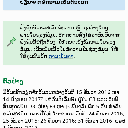
ປ່ຽນຈາກຂໍ້ຄວາມເປັນຕົວເລກ
.
ຟັງຊັນນີ້ຈະລະເວັ້ນຂໍ້ຄວາມ ຫຼື ເຊວວ່າງໃດໆ
ພາຍໃນຊ່ວງຂໍ້ມູນ. ຫາກທ່ານສົງໄສວ່າຜົນຮັບຈາກ
ຟັງຊັນນີ້ບໍ່ຖືກຕ້ອງ, ໃຫ້ກວດເບິ່ງຂໍ້ຄວາມໃນຊ່ວງ
ຂໍ້ມູນ. ເພື່ອເນັ້ນເນື້ອໃນຂໍ້ຄວາມໃນຊ່ວງຂໍ້ມູນ, ໃຫ້
ໃຊ້ຄຸນສົມບັດ
ການເນັ້ນຄ່າ
.
ຕົວຢ່າງ
ມີວັນເຮັດວຽກຈັກວັນລະຫວ່າງວັນທີ 15 ທັນວາ 2016 ຫາ
14 ມັງກອນ 2017? ໃຫ້ວັນທີເລີ່ມຕົ້ນຢູ່ໃນ C3 ແລະ ວັນທີ
ສິ້ນສຸດຢູ່ໃນ D3. ຫ້ອງ F3 ຫາ J3 ບັນຈຸວັນພັກ 5 ວັນ ສຳລັບ
ຄຣິດສະມັດ ແລະ ປີໃໝ່ ໃນຮູບແບບວັນທີ: 24 ທັນວາ 2016;
25 ທັນວາ 2016; 26 ທັນວາ 2016; 31 ທັນວາ 2016; ແລະ
1 ມັງກອນ 2017.