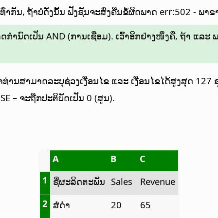
ກັນ, ຖ້າບໍ່ດັ່ງນັ້ນ ຟັງຊັນຈະສົ່ງຄືນຂໍ້ຜິດພາດ err:502 - ພາຣາມ
ເປັນ AND (ການເຊື່ອມ). ເວົ້າອີກຢ່າງໜຶ່ງຄື, ຖ້າ ແລະ ພຽງແ
ທ່ານສາມາດລະບຸຊ່ວງເງື່ອນໄຂ ແລະ ເງື່ອນໄຂໄດ້ສູງສຸດ 127 ຊ
SE – ຈະຖືກປະຕິບັດເປັນ 0 (ສູນ).
A
B
C
1
ຊື່ຜະລິດຕະພັນ
Sales
Revenue
2
ສໍດຳ
20
65