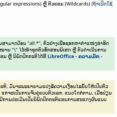
egular expressions) ຫຼື ຕົວແທນ (Wildcards) (
ຖ້າເປີດໃຊ້
 ທ່ານສາມາດປ້ອນ "all.*", ຕົວຢ່າງເພື່ອຊອກຫາຕຳແໜ່ງທຳອິດ
່ອງໝາຍ "\" ໄວ້ໜ້າທຸກຕົວອັກສອນພິເສດ ຫຼື ຕົວດຳເນີນການ
 ຫຼື ນິພົດປົກກະຕິໄດ້ທີ່
LibreOffice - ຄວາມມັກ
-
ປົກກະຕິ, ມັນຈະພະຍາຍາມແປງຂໍ້ຄວາມເງື່ອນໄຂນັ້ນໃຫ້ເປັນຕົວ
ຕິ ແຕ່ຈະເປັນການຈັບຄູ່ແບບຕົວເລກ. ແນວໃດກໍຕາມ, ເມື່ອປ່ຽນ
ຄັບໃຫ້ມີການປະເມີນເປັນນິພົດປົກກະຕິແທນການສະແດງຜົນແບບ