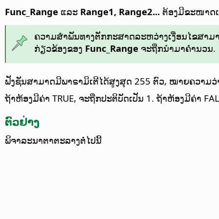
Func_Range
ແລະ
Range1, Range2...
ຕ້ອງມີຂະໜາດເທົ່າ
ຄວາມສຳພັນທາງຕັກກະສາດລະຫວ່າງເງື່ອນໄຂສາມາດກຳນົດ
ກ່ຽວຂ້ອງຂອງ
Func_Range
ຈະຖືກນຳມາຄຳນວນ.
ຟັງຊັນສາມາດມີພາຣາມິເຕີໄດ້ສູງສຸດ 255 ຕົວ, ໝາຍຄວາມວ່າ
ຖ້າຫ້ອງມີຄ່າ TRUE, ຈະຖືກປະຕິບັດເປັນ 1. ຖ້າຫ້ອງມີຄ່າ FAL
ຕົວຢ່າງ
ພິຈາລະນາຕາຕະລາງຕໍ່ໄປນີ້