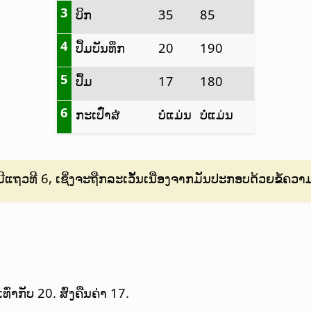
3
ບິກ
35
85
4
ປຶ້ມບັນທຶກ
20
190
5
ປຶ້ມ
17
180
6
ກະເປົ໋າສໍ
ບໍ່ແມ່ນ
ບໍ່ແມ່ນ
ແຖວທີ 6, ເຊິ່ງຈະຖືກລະເວັ້ນເນື່ອງຈາກມັນປະກອບດ້ວຍຂໍ້ຄວາ
ົ່າກັບ 20. ສົ່ງຄືນຄ່າ 17.