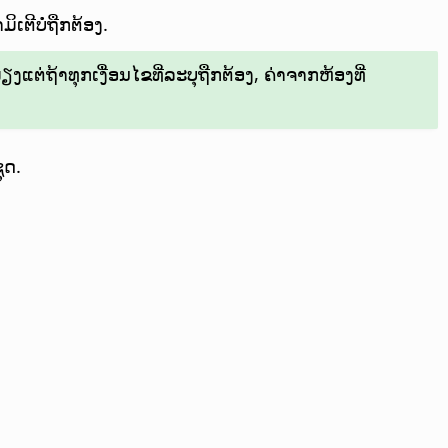
ິເຕີບໍ່ຖືກຕ້ອງ.
ຕ່ຖ້າທຸກເງື່ອນໄຂທີ່ລະບຸຖືກຕ້ອງ, ຄ່າຈາກຫ້ອງທີ່
ຸດ.