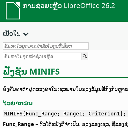
ການຊ່ວຍເຫຼືອ LibreOffice 26.2
ເນື້ອໃນ
ຟັງຊັນ
MINIFS
ສົ່ງຄືນຄ່າຕ່ຳສຸດຂອງຄ່າໃນເຊວພາຍໃນຊ່ວງຂໍ້ມູນທີ່ກົງກັບຫຼາຍ
ໄວຍາກອນ
MINIFS(Func_Range; Range1; Criterion1[;
Func_Range
– ຕົວໂຕ້ແຍ້ງທີ່ຈຳເປັນ. ຊ່ວງຂອງເຊວ, ຊື່ຂອງຊ່ວ