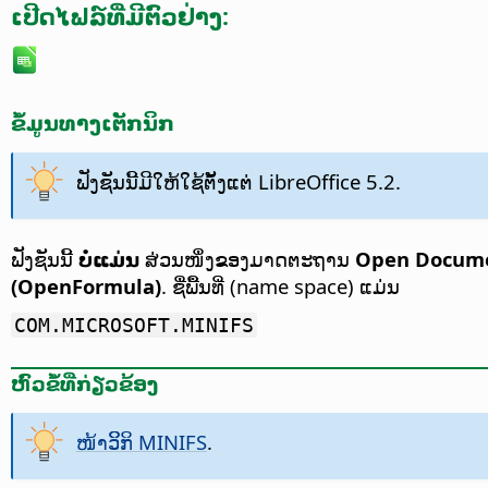
ເປີດໄຟລ໌ທີ່ມີຕົວຢ່າງ:
ຂໍ້ມູນທາງເຕັກນິກ
ຟັງຊັນນີ້ມີໃຫ້ໃຊ້ຕັ້ງແຕ່ LibreOffice 5.2.
ຟັງຊັນນີ້
ບໍ່ແມ່ນ
ສ່ວນໜຶ່ງຂອງມາດຕະຖານ
Open Documen
(OpenFormula)
. ຊື່ພື້ນທີ່ (name space) ແມ່ນ
COM.MICROSOFT.MINIFS
ຫົວຂໍ້ທີ່ກ່ຽວຂ້ອງ
ໜ້າວິິກິ MINIFS
.