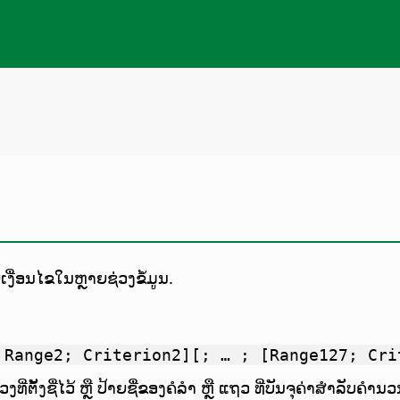
ເງື່ອນໄຂໃນຫຼາຍຊ່ວງຂໍ້ມູນ.
 Range2; Criterion2][; … ; [Range127; Cri
ງທີ່ຕັ້ງຊື່ໄວ້ ຫຼື ປ້າຍຊື່ຂອງຄໍລຳ ຫຼື ແຖວ ທີ່ບັນຈຸຄ່າສຳລັບຄຳ