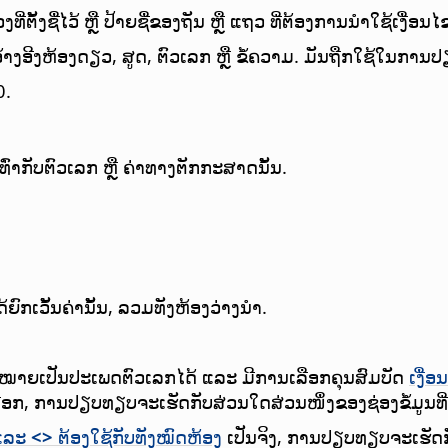
ີ່ຕັ້ງຊື່ໄວ້ ຫຼື ປ້າຍຊື່ຂອງຖັນ ຫຼື ແຖວ ທີ່ຕ້ອງການນຳໃຊ້ເງື່ອນໄ
້າງອີງຫ້ອງດຽວ, ສູດ, ຕົວເລກ ຫຼື ຂໍ້ຄວາມ. ມັນຖືກໃຊ້ໃນການ
0.
ທົ່າກັບຕົວເລກ ຫຼື ຄ່າທາງຕັກກະສາດນັ້ນ.
ດ້ຍົກເວັ້ນຄ່ານັ້ນ, ລວມທັງຫ້ອງວ່າງນຳ.
ວາມໝາຍເປັນປະເພດຕົວເລກໄດ້ ແລະ ມີການເລືອກຄຸນສົມບັດ
ເງື່
ືອກ, ການປຽບທຽບຈະເຮັດກັບສ່ວນໃດສ່ວນໜຶ່ງຂອງຊ່ອງຂໍ້ມູນທີ່ກ
ແລະ
<>
ຕ້ອງໃຊ້ກັບທັງໝົດຫ້ອງ
ເປັນຈິງ, ການປຽບທຽບຈະເຮັດກ