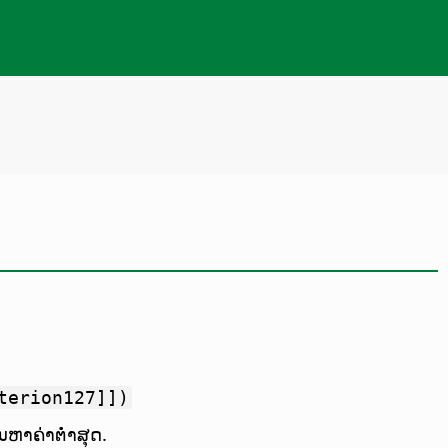
terion127]])
ນວນຫາຄ່າຕ່ຳສຸດ.