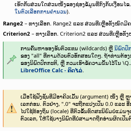
ເຮັດກັບສ່ວນໃດສ່ວນໜຶ່ງຂອງຊ່ອງຂໍ້ມູນທີ່ກົງກັບເງື່ອນ
ໃນຕົວເລືອກການຄຳນວນ
).
Range2
– ທາງເລືອກ. Range2 ແລະ ສ່ວນທີ່ເຫຼືອທັງໝົດ
Criterion2
– ທາງເລືອກ. Criterion2 ແລະ ສ່ວນທີ່ເຫຼືອທ
ການຄົ້ນຫາຮອງຮັບຕົວແທນ (wildcards) ຫຼື
ນິພົດປ
ຂອງ "all" ທີ່ຕາມດ້ວຍຕົວອັກສອນໃດໆ. ຖ້າທ່ານຕ້ອງກ
ຂອງນິພົດປົກກະຕິ, ຫຼື ກວມເອົາຂໍ້ຄວາມນັ້ນໄວ້ໃນ \Q
LibreOffice Calc - ຄິດໄລ່
.
ເມື່ອໃຊ້ຟັງຊັນທີ່ມີອາຄິວເມັ້ນ (argument) ໜຶ່ງ ຫ
ເລກກ່ອນ. ຕົວຢ່າງ, ".0" ຈະຖືກແປງເປັນ 0.0 ແລະ ອື
ໄປໃຊ້ທ້ອງຖິ່ນ (locale) ທີ່ຕົວຂັ້ນທົດສະນິຍົມບໍ່
ຕົວເລກ, ໃຫ້ໃຊ້ບາງນິພົດທີ່ບໍ່ສາມາດຖືກອ່ານຜິດເປັນຕົວເ