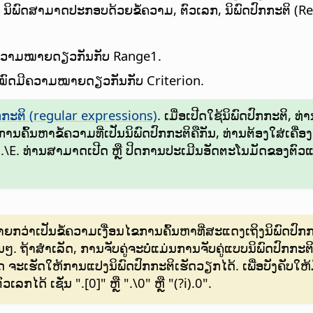
ໄຂ. ນິພົດສາມາດປະກອບດ້ວຍຂໍ້ຄວາມ, ຕົວເລກ, ນິພົດປົກກະຕິ (R
ມີຄວາມໝາຍດຽວກັນກັບ Range1.
ັງໝົດມີຄວາມໝາຍດຽວກັນກັບ Criterion.
ົກກະຕິ (regular expressions)
. ເມື່ອເປີດໃຊ້ນິພົດປົກກະຕິ,
ານຄົ້ນຫາຂໍ້ຄວາມທີ່ເປັນນິພົດປົກກະຕິຄືກັນ, ທ່ານຕ້ອງໃສ່ເຄື
...\E. ທ່ານສາມາດເປີດ ຫຼື ປິດການປະເມີນອັດຕະໂນມັດຂອງຕົວແທນ
ຼື ຫຼາຍກວ່າເປັນຂໍ້ຄວາມເງື່ອນໄຂການຄົ້ນຫາທີ່ສະແດງເຖິງນິພົດ
່ນໆ. ຖ້າສຳເລັດ, ການຈັບຄູ່ຈະບໍ່ແມ່ນການຈັບຄູ່ແບບນິພົດປົກກະ
ແມ່ນຈຸດ ຈະເຮັດໃຫ້ການແປງນິພົດປົກກະຕິເຮັດວຽກໄດ້. ເພື່ອບັງ
ລກໄດ້ ເຊັ່ນ ".[0]" ຫຼື ".\0" ຫຼື "(?i).0".