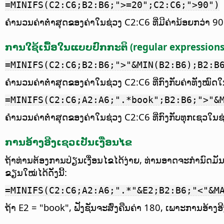
=MINIFS(C2:C6;B2:B6;">=20";C2:C6;">90")
ຄຳນວນຄ່າຕ່ຳສຸດຂອງຄ່າໃນຊ່ວງ C2:C6 ທີ່ມີຄ່ານ້ອຍກວ່າ 90 ແລ
ການໃຊ້ເນື້ອໃນແບບປົກກະຕິ (regular expressions
=MINIFS(C2:C6;B2:B6;">"&MIN(B2:B6);B2:B
ຄຳນວນຄ່າຕ່ຳສຸດຂອງຄ່າໃນຊ່ວງ C2:C6 ທີ່ກົງກັບຄ່າທັງໝົດໃນຊ
=MINIFS(C2:C6;A2:A6;".*book";B2:B6;">"&
ຄຳນວນຄ່າຕ່ຳສຸດຂອງຄ່າໃນຊ່ວງ C2:C6 ທີ່ກົງກັບທຸກເຊວໃນຊ່ວ
ການອ້າງອີງເຊວເປັນເງື່ອນໄຂ
ຖ້າທ່ານຕ້ອງການປ່ຽນເງື່ອນໄຂໄດ້ງ່າຍ, ທ່ານອາດຈະກຳນົດມັ
ຂຽນໃໝ່ໄດ້ດັ່ງນີ້:
=MINIFS(C2:C6;A2:A6;".*"&E2;B2:B6;"<"&M
ຖ້າ E2 = "book", ຟັງຊັນຈະສົ່ງຄືນຄ່າ 180, ເພາະການອ້າງ