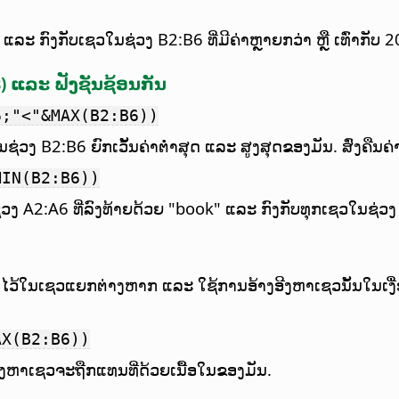
ະ ກົງກັບເຊວໃນຊ່ວງ B2:B6 ທີ່ມີຄ່າຫຼາຍກວ່າ ຫຼື ເທົ່າກັບ 20
) ແລະ ຟັງຊັນຊ້ອນກັນ
6;"<"&MAX(B2:B6))
່ວງ B2:B6 ຍົກເວັ້ນຄ່າຕ່ຳສຸດ ແລະ ສູງສຸດຂອງມັນ. ສົ່ງຄືນຄ່
MIN(B2:B6))
ງ A2:A6 ທີ່ລົງທ້າຍດ້ວຍ "book" ແລະ ກົງກັບທຸກເຊວໃນຊ່ວງ B2
ນໄວ້ໃນເຊວແຍກຕ່າງຫາກ ແລະ ໃຊ້ການອ້າງອີງຫາເຊວນັ້ນໃນເງື່
AX(B2:B6))
ອີງຫາເຊວຈະຖືກແທນທີ່ດ້ວຍເນື້ອໃນຂອງມັນ.