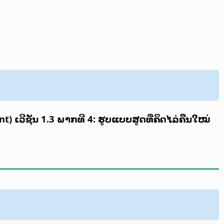
 ເວີຊັນ 1.3 ພາກທີ 4: ຮູບແບບສູດທີ່ຄິດໄລ່ຄືນໃໝ່