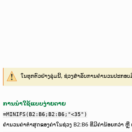
ໃນທຸກຕົວຢ່າງລຸ່ມນີ້, ຊ່ວງສຳລັບການຄຳນວນປະກອບມີ
ການນຳໃຊ້ແບບງ່າຍດາຍ
=MINIFS(B2:B6;B2:B6;"<35")
ຄຳນວນຄ່າຕ່ຳສຸດຂອງຄ່າໃນຊ່ວງ B2:B6 ທີ່ມີຄ່ານ້ອຍກວ່າ ຫຼື ເທ