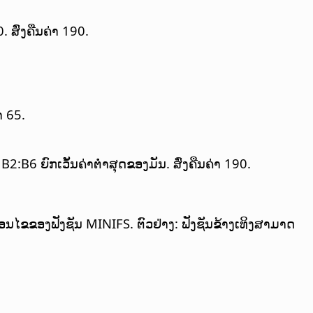
. ສົ່ງຄືນຄ່າ 190.
າ 65.
:B6 ຍົກເວັ້ນຄ່າຕ່ຳສຸດຂອງມັນ. ສົ່ງຄືນຄ່າ 190.
ອນໄຂຂອງຟັງຊັນ MINIFS. ຕົວຢ່າງ: ຟັງຊັນຂ້າງເທິງສາມາດ