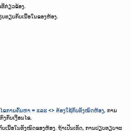
ຂທີ່ກ່ຽວຂ້ອງ.
ປຽບທຽບກັບເນື້ອໃນຂອງຫ້ອງ.
ອນໄຂການຄົ້ນຫາ
=
ແລະ
<>
ຕ້ອງໃຊ້ກັບທັງໝົດຫ້ອງ
, ການ
ົງກັບເງື່ອນໄຂ.
ັບເນື້ອໃນທັງໝົດຂອງຫ້ອງ. ຖ້າເປັນເທັດ, ການປຽບທຽບຈະ