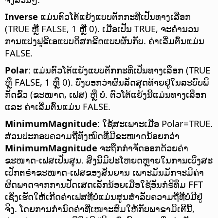
Inverse
ແມ່ນຕົວໂຕ້ແຍ້ງແບບຕັກກະທີ່ເປັນທາງເລືອກ
(TRUE ຫຼື FALSE, 1 ຫຼື 0). ເມື່ອເປັນ TRUE, ຈະຄຳນວນ
ການແປງຟູຣີເອແບບດິສກຣີດແບບຜັນກັບ. ຄ່າເລີ່ມຕົ້ນແມ່ນ
FALSE.
Polar
: ແມ່ນຕົວໂຕ້ແຍ້ງແບບຕັກກະທີ່ເປັນທາງເລືອກ (TRUE
ຫຼື FALSE, 1 ຫຼື 0). ບົ່ງບອກວ່າຜົນລັດສຸດທ້າຍຢູ່ໃນລະບົບພິ
ກັດຂົ້ວ (ຂະໜາດ, ເຟສ) ຫຼື ບໍ່. ຕົວໂຕ້ແຍ້ງນີ້ແມ່ນທາງເລືອກ
ແລະ ຄ່າເລີ່ມຕົ້ນແມ່ນ FALSE.
MinimumMagnitude
: ໃຊ້ສະເພາະເມື່ອ Polar=TRUE.
ສ່ວນປະກອບຄວາມຖີ່ທັງໝົດທີ່ມີຂະໜາດນ້ອຍກວ່າ
MinimumMagnitude
ຈະຖືກກຳຈັດອອກດ້ວຍຄ່າ
ຂະໜາດ-ເຟສເປັນສູນ. ສິ່ງນີ້ມີປະໂຫຍດຫຼາຍໃນການເບິ່ງສະ
ເປັກຕຣຳຂະໜາດ-ເຟສຂອງສັນຍານ ເພາະມັນມັກຈະມີຄ່າ
ຜິດພາດຈາກການປັດເສດເລັກນ້ອຍເມື່ອໃຊ້ອັນກໍຣິທຶມ FFT
ເຊິ່ງເຮັດໃຫ້ເກີດຄ່າເຟສທີ່ບໍ່ແມ່ນສູນສຳລັບຄວາມຖີ່ທີ່ບໍ່ມີຢູ່
ຈິງ. ໂດຍການກຳນົດຄ່າທີ່ເໝາະສົມໃຫ້ກັບພາຣາມິເຕີນີ້,