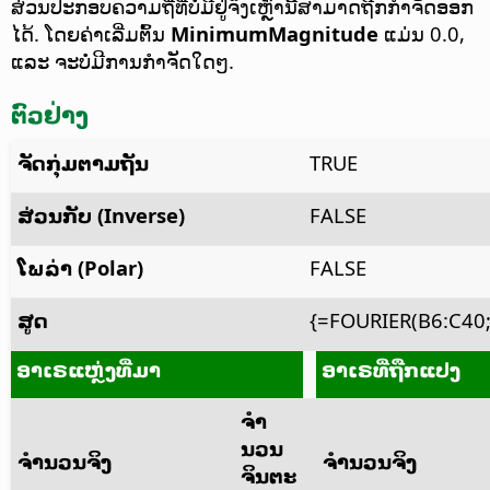
ສ່ວນປະກອບຄວາມຖີ່ທີ່ບໍ່ມີຢູ່ຈິງເຫຼົ່ານີ້ສາມາດຖືກກຳຈັດອອກ
ໄດ້. ໂດຍຄ່າເລີ່ມຕົ້ນ
MinimumMagnitude
ແມ່ນ 0.0,
ແລະ ຈະບໍ່ມີການກຳຈັດໃດໆ.
ຕົວຢ່າງ
ຈັດກຸ່ມຕາມຖັນ
TRUE
ສ່ວນກັບ (Inverse)
FALSE
ໂພລ່າ (Polar)
FALSE
ສູດ
{=FOURIER(B6:C40;
ອາເຣແຫຼ່ງທີ່ມາ
ອາເຣທີ່ຖືກແປງ
ຈຳ
ນວນ
ຈຳນວນຈິງ
ຈຳນວນຈິງ
ຈິນຕະ