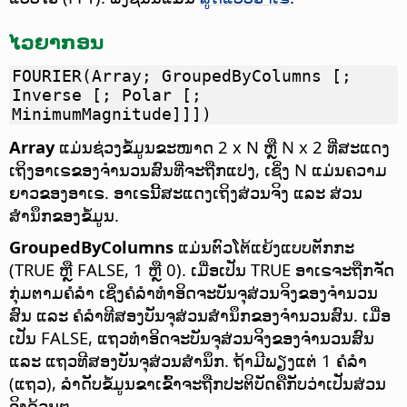
ໄວຍາກອນ
FOURIER(Array; GroupedByColumns [;
Inverse [; Polar [;
MinimumMagnitude]]])
Array
ແມ່ນຊ່ວງຂໍ້ມູນຂະໜາດ 2 x N ຫຼື N x 2 ທີ່ສະແດງ
ເຖິງອາເຣຂອງຈຳນວນສົນທີ່ຈະຖືກແປງ, ເຊິ່ງ N ແມ່ນຄວາມ
ຍາວຂອງອາເຣ. ອາເຣນີ້ສະແດງເຖິງສ່ວນຈິງ ແລະ ສ່ວນ
ສຳນຶກຂອງຂໍ້ມູນ.
GroupedByColumns
ແມ່ນຕົວໂຕ້ແຍ້ງແບບຕັກກະ
(TRUE ຫຼື FALSE, 1 ຫຼື 0). ເມື່ອເປັນ TRUE ອາເຣຈະຖືກຈັດ
ກຸ່ມຕາມຄໍລຳ ເຊິ່ງຄໍລຳທຳອິດຈະບັນຈຸສ່ວນຈິງຂອງຈຳນວນ
ສົນ ແລະ ຄໍລຳທີສອງບັນຈຸສ່ວນສຳນຶກຂອງຈຳນວນສົນ. ເມື່ອ
ເປັນ FALSE, ແຖວທຳອິດຈະບັນຈຸສ່ວນຈິງຂອງຈຳນວນສົນ
ແລະ ແຖວທີສອງບັນຈຸສ່ວນສຳນຶກ. ຖ້າມີພຽງແຕ່ 1 ຄໍລຳ
(ແຖວ), ລຳດັບຂໍ້ມູນຂາເຂົ້າຈະຖືກປະຕິບັດຄືກັບວ່າເປັນສ່ວນ
ຈິງລ້ວນໆ.