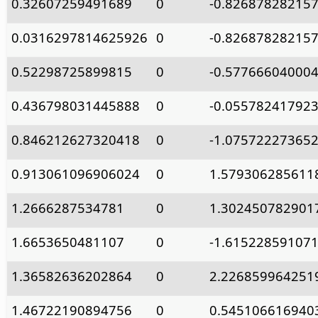
0.32607259491689
0
-0.82687828215
0.0316297814625926
0
-0.82687828215
0.52298725899815
0
-0.57766604000
0.436798031445888
0
-0.05578241792
0.846212627320418
0
-1.07572227365
0.913061096906024
0
1.579306285611
1.2666287534781
0
1.302450782901
1.6653650481107
0
-1.61522859107
1.36582636202864
0
2.226859964251
1.46722190894756
0
0.545106616940