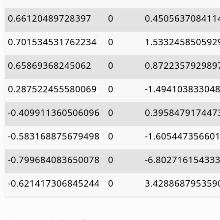
0.66120489728397
0
0.450563708411
0.701534531762234
0
1.533245850592
0.65869368245062
0
0.872235792989
0.287522455580069
0
-1.49410383304
-0.409911360506096
0
0.395847917447
-0.583168875679498
0
-1.60544735660
-0.799684083650078
0
-6.80271615433
-0.621417306845244
0
3.428868795359