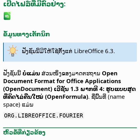
ເປີດໄຟລ໌ທີ່ມີຕົວຢ່າງ:
ຂໍ້ມູນທາງເຕັກນິກ
ຟັງຊັນນີ້ມີໃຫ້ໃຊ້ຕັ້ງແຕ່ LibreOffice 6.3.
ຟັງຊັນນີ້
ບໍ່ແມ່ນ
ສ່ວນໜຶ່ງຂອງມາດຕະຖານ
Open
Document Format for Office Applications
(OpenDocument) ເວີຊັນ 1.3 ພາກທີ 4: ຮູບແບບສູດ
ທີ່ຄິດໄລ່ຄືນໃໝ່ (OpenFormula)
. ຊື່ພື້ນທີ່ (name
space) ແມ່ນ
ORG.LIBREOFFICE.FOURIER
ຫົວຂໍ້ທີ່ກ່ຽວຂ້ອງ