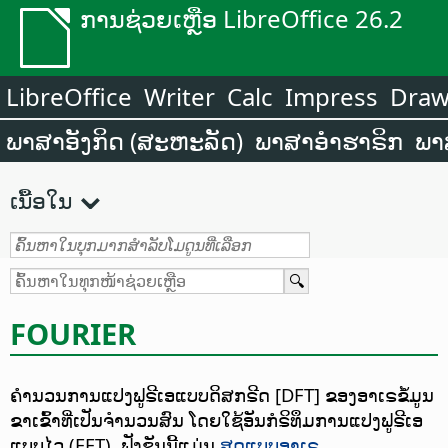
ການຊ່ວຍເຫຼືອ LibreOffice 26.2
LibreOffice
Writer
Calc
Impress
Dra
ພາສາອັງກິດ (ສະຫະລັດ)
ພາສາອຳຮາຣິກ
ພາ
ເນື້ອໃນ
FOURIER
ຄຳນວນການແປງຟູຣີເອແບບດິສກຣີດ [DFT] ຂອງອາເຣຂໍ້ມູນ
ຂາເຂົ້າທີ່ເປັນຈຳນວນສົນ ໂດຍໃຊ້ອັນກໍຣິທຶມການແປງຟູຣີເອ
ແບບໄວ (FFT).
ຟັງຊັນນີ້ແມ່ນ
ສູດແບບອາເຣ
.