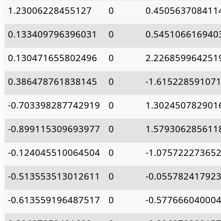
1.23006228455127
0
0.450563708411
0.133409796396031
0
0.545106616940
0.130471655802496
0
2.226859964251
0.386478761838145
0
-1.61522859107
-0.703398287742919
0
1.302450782901
-0.899115309693977
0
1.579306285611
-0.124045510064504
0
-1.07572227365
-0.513553513012611
0
-0.05578241792
-0.613559196487517
0
-0.57766604000