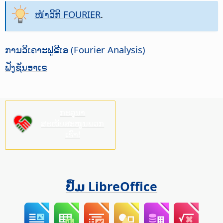
ໜ້າວິິກິ FOURIER
.
ການວິເຄາະຟູຣີເອ (Fourier Analysis)
ຟັງຊັນອາເຣ
ກະລຸນາ
ສະໜັບສະໜູນພວກ
ເຮົາ!
ປຶ້ມ LibreOffice