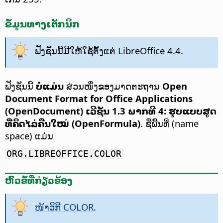
ຂໍ້ມູນທາງເຕັກນິກ
ຟັງຊັນນີ້ມີໃຫ້ໃຊ້ຕັ້ງແຕ່ LibreOffice 4.4.
ຟັງຊັນນີ້
ບໍ່ແມ່ນ
ສ່ວນໜຶ່ງຂອງມາດຕະຖານ
Open
Document Format for Office Applications
(OpenDocument) ເວີຊັນ 1.3 ພາກທີ 4: ຮູບແບບສູດ
ທີ່ຄິດໄລ່ຄືນໃໝ່ (OpenFormula)
. ຊື່ພື້ນທີ່ (name
space) ແມ່ນ
ORG.LIBREOFFICE.COLOR
ຫົວຂໍ້ທີ່ກ່ຽວຂ້ອງ
ໜ້າວິກີ COLOR
.