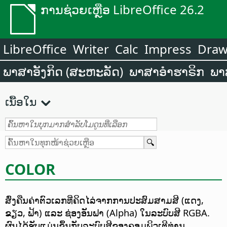
ການຊ່ວຍເຫຼືອ LibreOffice 26.2
LibreOffice
Writer
Calc
Impress
Dra
ພາສາອັງກິດ (ສະຫະລັດ)
ພາສາອຳຮາຣິກ
ພາ
ເນື້ອໃນ
COLOR
ສົ່ງຄືນຄ່າຕົວເລກທີ່ຄິດໄລ່ຈາກການປະສົມສາມສີ (ແດງ,
ຂຽວ, ຟ້າ) ແລະ ຊ່ອງອັນຟາ (Alpha) ໃນລະບົບສີ RGBA.
ຜົນໄດ້ຮັບແມ່ນຂຶ້ນກັບລະບົບສີຂອງຄອມພິວເຕີທ່ານ.