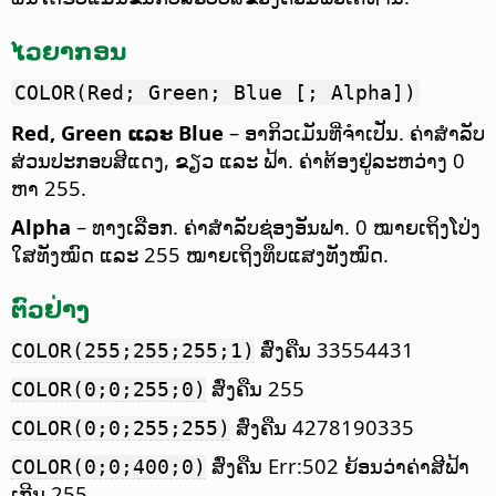
ໄວຍາກອນ
COLOR(Red; Green; Blue [; Alpha])
Red, Green ແລະ Blue
– ອາກິວເມັນທີ່ຈຳເປັນ. ຄ່າສຳລັບ
ສ່ວນປະກອບສີແດງ, ຂຽວ ແລະ ຟ້າ. ຄ່າຕ້ອງຢູ່ລະຫວ່າງ 0
ຫາ 255.
Alpha
– ທາງເລືອກ. ຄ່າສຳລັບຊ່ອງອັນຟາ. 0 ໝາຍເຖິງໂປ່ງ
ໃສທັງໝົດ ແລະ 255 ໝາຍເຖິງທຶບແສງທັງໝົດ.
ຕົວຢ່າງ
ສົ່ງຄືນ 33554431
COLOR(255;255;255;1)
ສົ່ງຄືນ 255
COLOR(0;0;255;0)
ສົ່ງຄືນ 4278190335
COLOR(0;0;255;255)
ສົ່ງຄືນ Err:502 ຍ້ອນວ່າຄ່າສີຟ້າ
COLOR(0;0;400;0)
ເກີນ 255.