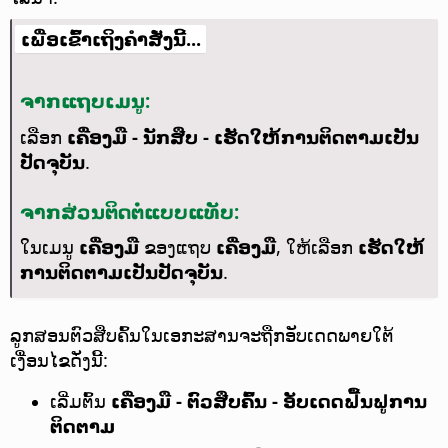
ເພື່ອເຂົ້າເຖິງຄຳສັ່ງນີ້...
ຈາກແຖບເມນູ:
ເລືອກ
ເຄື່ອງມື - ນັກສືບ - ເຮັດໃຫ້ການຕິດຕາມເປັນ
ປັດຈຸບັນ
.
ຈາກສ່ວນຕິດຕໍ່ແບບແທັບ:
ໃນເມນູ
ເຄື່ອງມື
ຂອງແຖບ
ເຄື່ອງມື
, ໃຫ້ເລືອກ
ເຮັດໃຫ້
ການຕິດຕາມເປັນປັດຈຸບັນ
.
ລູກສອນຕົວສືບຄົ້ນໃນເອກະສານຈະຖືກອັບເດດພາຍໃຕ້
ເງື່ອນໄຂດັ່ງນີ້:
ເລີ່ມຕົ້ນ
ເຄື່ອງມື - ຕົວສືບຄົ້ນ - ອັບເດດຟື້ນຟູການ
ຕິດຕາມ