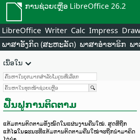
ການຊ່ວຍເຫຼືອ LibreOffice 26.2
LibreOffice
Writer
Calc
Impress
Dra
ພາສາອັງກິດ (ສະຫະລັດ)
ພາສາອຳຮາຣິກ
ພາ
ເນື້ອໃນ
ຟື້ນຟູການຕິດຕາມ
ແຕ້ມການຕິດຕາມທັງໝົດໃນແຜ່ນງານຄືນໃໝ່. ສູດທີ່ຖືກ
ແກ້ໄຂໃນຂະນະທີ່ແຕ້ມການຕິດຕາມຄືນໃໝ່ຈະຖືກນຳມາຄິດ
ໄລ່ນຳ.