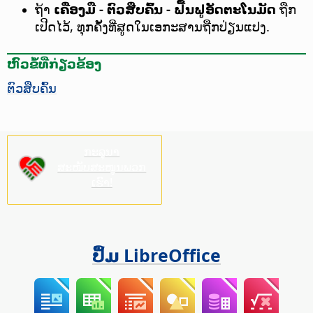
ຖ້າ
ເຄື່ອງມື - ຕົວສືບຄົ້ນ - ຟື້ນຟູອັດຕະໂນມັດ
ຖືກ
ເປີດໄວ້, ທຸກຄັ້ງທີ່ສູດໃນເອກະສານຖືກປ່ຽນແປງ.
ຫົວຂໍ້ທີ່ກ່ຽວຂ້ອງ
ຕົວສືບຄົ້ນ
ກະລຸນາ
ສະໜັບສະໜູນພວກ
ເຮົາ!
ປຶ້ມ LibreOffice