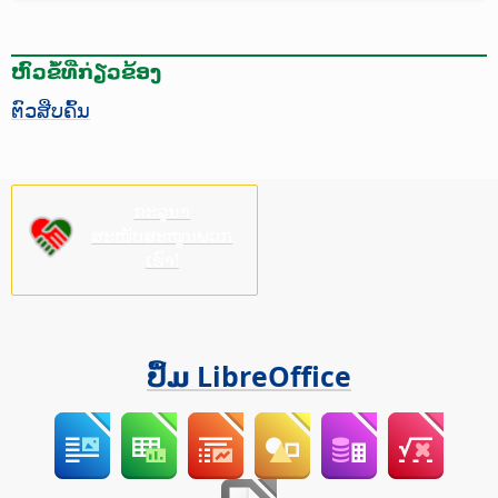
ຫົວຂໍ້ທີ່ກ່ຽວຂ້ອງ
ຕົວສືບຄົ້ນ
ກະລຸນາ
ສະໜັບສະໜູນພວກ
ເຮົາ!
ປຶ້ມ LibreOffice