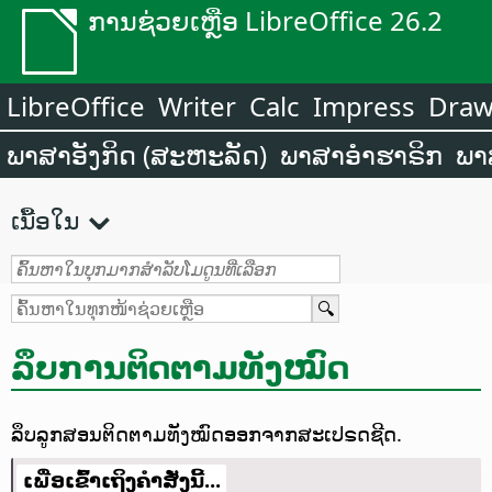
ການຊ່ວຍເຫຼືອ LibreOffice 26.2
LibreOffice
Writer
Calc
Impress
Dra
ພາສາອັງກິດ (ສະຫະລັດ)
ພາສາອຳຮາຣິກ
ພາ
ເນື້ອໃນ
ລຶບການຕິດຕາມທັງໝົດ
ລຶບລູກສອນຕິດຕາມທັງໝົດອອກຈາກສະເປຣດຊີດ.
ເພື່ອເຂົ້າເຖິງຄຳສັ່ງນີ້...