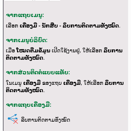
ຈາກແຖບເມນູ:
ເລືອກ
ເຄື່ອງມື - ນັກສືບ - ລຶບການຕິດຕາມທັງໝົດ
.
ຈາກເມນູບໍລິບົດ:
ເມື່ອ
ໂໝດຕື່ມຂໍ້ມູນ
ເປີດໃຊ້ງານຢູ່, ໃຫ້ເລືອກ
ລຶບການ
ຕິດຕາມທັງໝົດ
.
ຈາກສ່ວນຕິດຕໍ່ແບບແທັບ:
ໃນເມນູ
ເຄື່ອງມື
ຂອງແຖບ
ເຄື່ອງມື
, ໃຫ້ເລືອກ
ລຶບການ
ຕິດຕາມທັງໝົດ
.
ຈາກແຖບເຄື່ອງມື:
ລຶບການຕິດຕາມທັງໝົດ