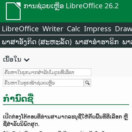
ການຊ່ວຍເຫຼືອ LibreOffice 26.2
LibreOffice
Writer
Calc
Impress
Dra
ພາສາອັງກິດ (ສະຫະລັດ)
ພາສາອຳຮາຣິກ
ພາ
ເນື້ອໃນ
ກຳນົດຊື່
ເປີດກ່ອງໂຕ້ຕອບທີ່ທ່ານສາມາດລະບຸຊື່ໃຫ້ກັບພື້ນທີ່ທີ່ເລືອກ ຫຼື
ຊື່ສຳລັບນິພົດສູດ.