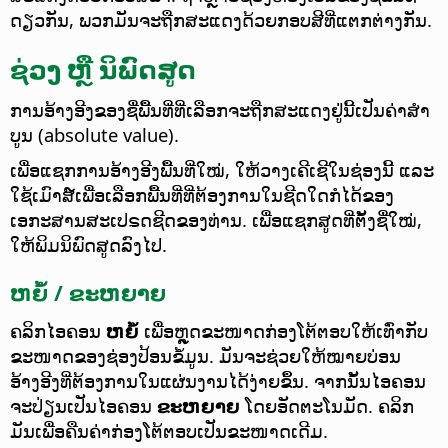
ດຽວກັນ, ພວກມັນຈະຖືກສະແດງດ້ວຍກອບສີທີ່ແຕກຕ່າງກັນ.
ຊ່ວງ ຫຼື ນິພົດສູດ
ການອ້າງອີງຂອງຊື່ພື້ນທີ່ທີ່ເລືອກຈະຖືກສະແດງຢູ່ນີ້ເປັນຄ່າສຳ
ບູນ (absolute value).
ເພື່ອແຊກການອ້າງອີງພື້ນທີ່ໃໝ່, ໃຫ້ວາງເຄີເຊີໃນຊ່ອງນີ້ ແລະ
ໃຊ້ເມົາສ໌ເພື່ອເລືອກພື້ນທີ່ທີ່ຕ້ອງການໃນຊີດໃດກໍໄດ້ຂອງ
ເອກະສານສະເປຣດຊີດຂອງທ່ານ. ເພື່ອແຊກສູດທີ່ຕັ້ງຊື່ໃໝ່,
ໃຫ້ພິມນິພົດສູດລົງໄປ.
ຫຍໍ້ / ຂະຫຍາຍ
ຄລິກໄອຄອນ
ຫຍໍ້
ເພື່ອຫຼຸດຂະໜາດກ່ອງໂຕ້ຕອບໃຫ້ເທົ່າກັບ
ຂະໜາດຂອງຊ່ອງປ້ອນຂໍ້ມູນ. ມັນຈະຊ່ວຍໃຫ້ໝາຍບ່ອນ
ອ້າງອີງທີ່ຕ້ອງການໃນແຜ່ນງານໄດ້ງ່າຍຂຶ້ນ. ຈາກນັ້ນໄອຄອນ
ຈະປ່ຽນເປັນໄອຄອນ
ຂະຫຍາຍ
ໂດຍອັດຕະໂນມັດ. ຄລິກ
ມັນເພື່ອຄືນຄ່າກ່ອງໂຕ້ຕອບເປັນຂະໜາດເດີມ.