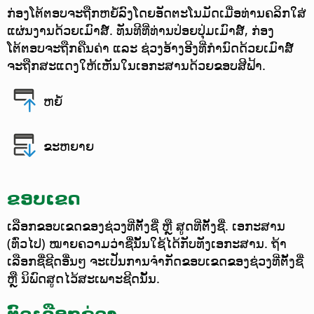
ກ່ອງໂຕ້ຕອບຈະຖືກຫຍໍ້ລົງໂດຍອັດຕະໂນມັດເມື່ອທ່ານຄລິກໃສ່
ແຜ່ນງານດ້ວຍເມົາສ໌. ທັນທີທີ່ທ່ານປ່ອຍປຸ່ມເມົາສ໌, ກ່ອງ
ໂຕ້ຕອບຈະຖືກຄືນຄ່າ ແລະ ຊ່ວງອ້າງອີງທີ່ກຳນົດດ້ວຍເມົາສ໌
ຈະຖືກສະແດງໃຫ້ເຫັນໃນເອກະສານດ້ວຍຂອບສີຟ້າ.
ຫຍໍ້
ຂະຫຍາຍ
ຂອບເຂດ
ເລືອກຂອບເຂດຂອງຊ່ວງທີ່ຕັ້ງຊື່ ຫຼື ສູດທີ່ຕັ້ງຊື່. ເອກະສານ
(ທົ່ວໄປ) ໝາຍຄວາມວ່າຊື່ນັ້ນໃຊ້ໄດ້ກັບທັງເອກະສານ.
ຖ້າ
ເລືອກຊື່ຊີດອື່ນໆ ຈະເປັນການຈຳກັດຂອບເຂດຂອງຊ່ວງທີ່ຕັ້ງຊື່
ຫຼື ນິພົດສູດໄວ້ສະເພາະຊີດນັ້ນ.
ຕົວເລືອກຊ່ວງ