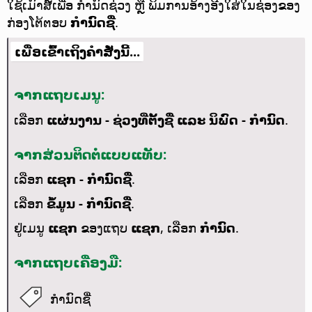
ໃຊ້ເມົາສ໌ເພື່ອ ກຳນົດຊ່ວງ ຫຼື ພິມການອ້າງອີງໃສ່ໃນຊ່ອງຂອງ
ກ່ອງໂຕ້ຕອບ
ກຳນົດຊື່
.
ເພື່ອເຂົ້າເຖິງຄຳສັ່ງນີ້...
ຈາກແຖບເມນູ:
ເລືອກ
ແຜ່ນງານ - ຊ່ວງທີ່ຕັ້ງຊື່ ແລະ ນິພົດ - ກຳນົດ
.
ຈາກສ່ວນຕິດຕໍ່ແບບແທັບ:
ເລືອກ
ແຊກ - ກຳນົດຊື່
.
ເລືອກ
ຂໍ້ມູນ - ກຳນົດຊື່
.
ຢູ່ເມນູ
ແຊກ
ຂອງແຖບ
ແຊກ
, ເລືອກ
ກຳນົດ
.
ຈາກແຖບເຄື່ອງມື:
ກຳນົດຊື່