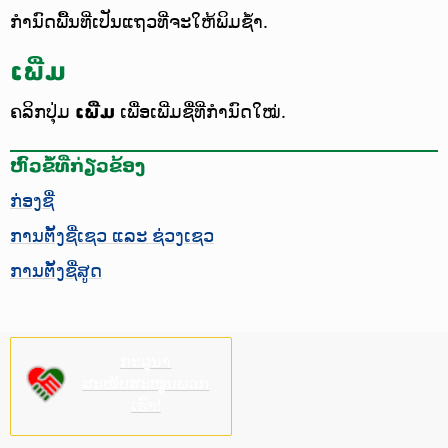
ກຳນົດພື້ນທີ່ເປັນແຖວທີ່ຈະໃຫ້ພິມຊ້ຳ.
ເພີ່ມ
ຄລິກປຸ່ມ
ເພີ່ມ
ເພື່ອເພີ່ມຊື່ທີ່ກຳນົດໃໝ່.
ຫົວຂໍ້ທີ່ກ່ຽວຂ້ອງ
ກ່ອງຊື່
ການຕັ້ງຊື່ເຊວ ແລະ ຊ່ວງເຊວ
ການຕັ້ງຊື່ສູດ
ກະລຸນາ
ສະໜັບສະໜູນພວກ
ເຮົາ!