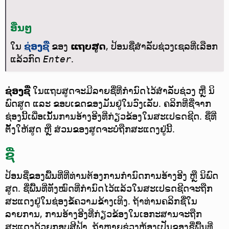
ອື່ນໆ
ໃນ
ຊ່ອງຊື່
ຂອງ
ແຖບສູດ
, ປ້ອນຊື່ສຳລັບຊ່ວງເຊລທີ່ເລືອກ
ແລ້ວກົດ
.
Enter
ຊ່ອງຊື່
ໃນແຖບສູດຈະມີລາຍຊື່ທີ່ກຳນົດໄວ້ສຳລັບຊ່ວງ ຫຼື ນິ
ພົດສູດ ແລະ ຂອບເຂດຂອງມັນຢູ່ໃນວົງເລັບ. ຄລິກທີ່ຊື່ຈາກ
ຊ່ອງນີ້ເພື່ອເນັ້ນການອ້າງອີງທີ່ກ່ຽວຂ້ອງໃນສະເປຣດຊີດ. ຊື່ທີ່
ຕັ້ງໃຫ້ສູດ ຫຼື ສ່ວນຂອງສູດຈະບໍ່ຖືກສະແດງຢູ່ນີ້.
ຊື່
ປ້ອນຊື່ຂອງພື້ນທີ່ທີ່ທ່ານຕ້ອງການກຳນົດການອ້າງອີງ ຫຼື ນິພົດ
ສູດ.
ຊື່ພື້ນທີ່ທັງໝົດທີ່ກຳນົດໄວ້ແລ້ວໃນສະເປຣດຊີດຈະຖືກ
ສະແດງຢູ່ໃນຊ່ອງຂໍ້ຄວາມຂ້າງເທິງ. ຖ້າທ່ານຄລິກຊື່ໃນ
ລາຍການ, ການອ້າງອີງທີ່ກ່ຽວຂ້ອງໃນເອກະສານຈະຖືກ
ສະແດງດ້ວຍກອບສີຟ້າ. ຖ້າຫຼາຍຊ່ວງຫ້ອງເປັນຂອງຊື່ພື້ນທີ່