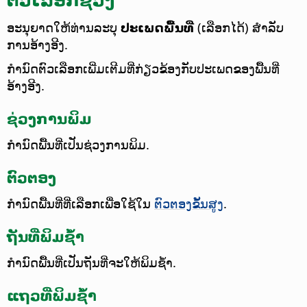
ອະນຸຍາດໃຫ້ທ່ານລະບຸ
ປະເພດພື້ນທີ່
(ເລືອກໄດ້) ສຳລັບ
ການອ້າງອີງ.
ກຳນົດຕົວເລືອກເພີ່ມເຕີມທີ່ກ່ຽວຂ້ອງກັບປະເພດຂອງພື້ນທີ່
ອ້າງອີງ.
ຊ່ວງການພິມ
ກຳນົດພື້ນທີ່ເປັນຊ່ວງການພິມ.
ຕົວຕອງ
ກຳນົດພື້ນທີ່ທີ່ເລືອກເພື່ອໃຊ້ໃນ
ຕົວຕອງຂັ້ນສູງ
.
ຖັນທີ່ພິມຊ້ຳ
ກຳນົດພື້ນທີ່ເປັນຖັນທີ່ຈະໃຫ້ພິມຊ້ຳ.
ແຖວທີ່ພິມຊ້ຳ