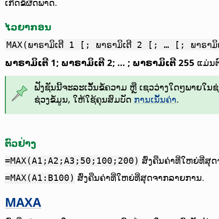
ເກີດຂໍ້ຜິດພາດ.
ໄວຍາກອນ
MAX(ພາຣາມິເຕີ 1 [; ພາຣາມິເຕີ 2 [; … [; ພາຣາມິ
ພາຣາມິເຕີ 1; ພາຣາມິເຕີ 2; … ; ພາຣາມິເຕີ 255
ແມ່ນຕົ
ຟັງຊັນນີ້ຈະລະເວັ້ນຂໍ້ຄວາມ ຫຼື ເຊວວ່າງໃດໆພາຍໃນຊ່ວງ
ຊ່ວງຂໍ້ມູນ, ໃຫ້ໃຊ້ຄຸນສົມບັດ
ການເນັ້ນຄ່າ
.
ຕົວຢ່າງ
ສົ່ງຄືນຄ່າທີ່ໃຫຍ່ທີ່
=MAX(A1;A2;A3;50;100;200)
ສົ່ງຄືນຄ່າທີ່ໃຫຍ່ທີ່ສຸດຈາກລາຍການ.
=MAX(A1:B100)
MAXA