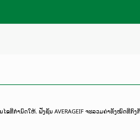
ງື່ອນໄຂທີ່ກຳນົດໃຫ້. ຟັງຊັນ AVERAGEIF ຈະລວມຄ່າທັງໝົດທີ