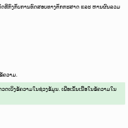
ທັງໝົດທີ່ກົງກັບການທົດສອບທາງຕັກກະສາດ ແລະ ຫານຜົນລວມ
ຂໍ້ຄວາມ.
ດເບິ່ງຂໍ້ຄວາມໃນຊ່ວງຂໍ້ມູນ. ເພື່ອເນັ້ນເນື້ອໃນຂໍ້ຄວາມໃນ