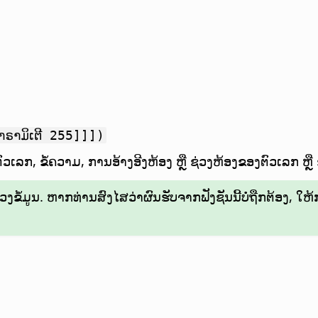
າຣາມິເຕີ 255]]])
ວເລກ, ຂໍ້ຄວາມ, ການອ້າງອີງຫ້ອງ ຫຼື ຊ່ວງຫ້ອງຂອງຕົວເລກ ຫຼື 
ຂໍ້ມູນ. ຫາກທ່ານສົງໄສວ່າຜົນຮັບຈາກຟັງຊັນນີ້ບໍ່ຖືກຕ້ອງ, ໃຫ້ກວ