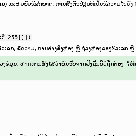
ມ) ແລະ ບໍ່ພົບຂໍ້ຜິດພາດ. ການສົ່ງຕົວປ່ຽນທີ່ເປັນຂໍ້ຄວາມໄປຍັງ
ເຕີ 255]]])
ວເລກ, ຂໍ້ຄວາມ, ການອ້າງອີງຫ້ອງ ຫຼື ຊ່ວງຫ້ອງຂອງຕົວເລກ ຫຼື 
ຂໍ້ມູນ. ຫາກທ່ານສົງໄສວ່າຜົນຮັບຈາກຟັງຊັນນີ້ບໍ່ຖືກຕ້ອງ, ໃຫ້ກວ