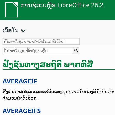
ການຊ່ວຍເຫຼືອ LibreOffice 26.2
ເນື້ອໃນ
ຟັງຊັນທາງສະຖິຕິ ພາກທີສີ່
AVERAGEIF
ສົ່ງຄືນຄ່າສະເລ່ຍເລກຄະນິດຂອງທຸກໆເຊວໃນຊ່ວງທີ່ກົງກັບເ
ຈຳນວນຄ່າທີ່ເລືອກ.
AVERAGEIFS