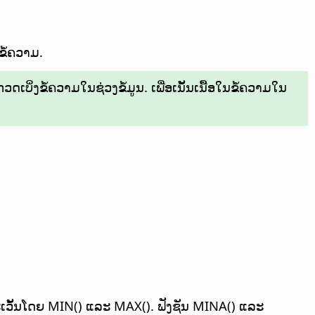
ຂໍ້ຄວາມ.
ດເບິ່ງຂໍ້ຄວາມໃນຊ່ວງຂໍ້ມູນ. ເພື່ອເນັ້ນເນື້ອໃນຂໍ້ຄວາມໃນ
ືກລະເວັ້ນໂດຍ MIN() ແລະ MAX(). ຟັງຊັນ MINA() ແລະ