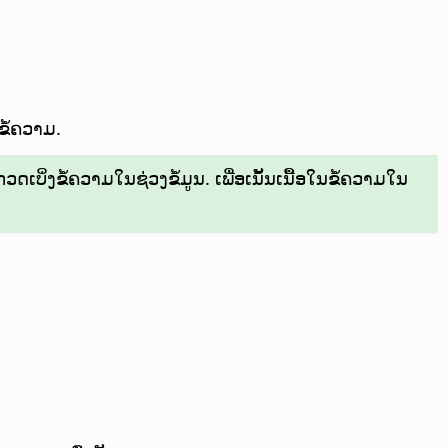
ຂໍ້ຄວາມ.
ດເບິ່ງຂໍ້ຄວາມໃນຊ່ວງຂໍ້ມູນ. ເພື່ອເນັ້ນເນື້ອໃນຂໍ້ຄວາມໃນ