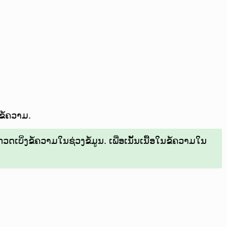
ຂໍ້ຄວາມ.
ດເບິ່ງຂໍ້ຄວາມໃນຊ່ວງຂໍ້ມູນ. ເພື່ອເນັ້ນເນື້ອໃນຂໍ້ຄວາມໃນ