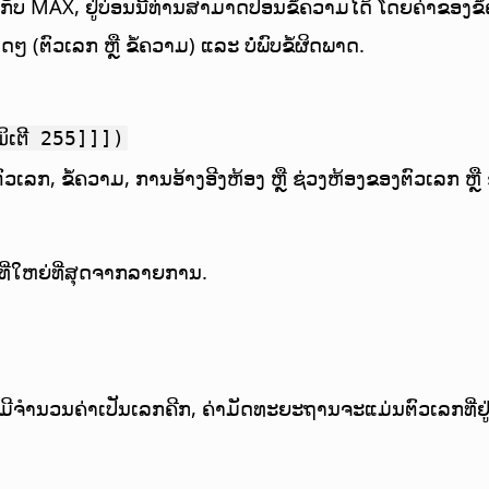
ັບ MAX, ຢູ່ບ່ອນນີ້ທ່ານສາມາດປ້ອນຂໍ້ຄວາມໄດ້ ໂດຍຄ່າຂອງຂໍ້
 (ຕົວເລກ ຫຼື ຂໍ້ຄວາມ) ແລະ ບໍ່ພົບຂໍ້ຜິດພາດ.
ິເຕີ 255]]])
ວເລກ, ຂໍ້ຄວາມ, ການອ້າງອີງຫ້ອງ ຫຼື ຊ່ວງຫ້ອງຂອງຕົວເລກ ຫຼື 
າທີ່ໃຫຍ່ທີ່ສຸດຈາກລາຍການ.
ມີຈຳນວນຄ່າເປັນເລກຄີກ, ຄ່າມັດທະຍະຖານຈະແມ່ນຕົວເລກທີ່ຢູ່ເ