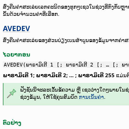
ສົ່ງຄືນຄ່າສະເລ່ຍເລກຄະນິດຂອງທຸກໆເຊວໃນຊ່ວງທີ່ກົງກັບຫ
ນັ້ນດ້ວຍຈຳນວນຄ່າທີ່ເລືອກ.
AVEDEV
ສົ່ງຄືນຄ່າສະເລ່ຍຂອງສ່ວນບ່ຽງເບນສຳບູນຂອງຂໍ້ມູນຈາກຄ່າສ
ໄວຍາກອນ
AVEDEV(ພາຣາມິເຕີ 1 [; ພາຣາມິເຕີ 2 [; … [; ພາ
ພາຣາມິເຕີ 1; ພາຣາມິເຕີ 2; … ; ພາຣາມິເຕີ 255
ແມ່ນຕົ
ຟັງຊັນນີ້ຈະລະເວັ້ນຂໍ້ຄວາມ ຫຼື ເຊວວ່າງໃດໆພາຍໃນຊ່ວງ
ຊ່ວງຂໍ້ມູນ, ໃຫ້ໃຊ້ຄຸນສົມບັດ
ການເນັ້ນຄ່າ
.
ຕົວຢ່າງ