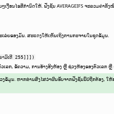
ຼາຍໆເງື່ອນໄຂທີ່ກຳນົດໃຫ້. ຟັງຊັນ AVERAGEIFS ຈະລວມຄ່າ
ະເລ່ຍຂອງມັນ.
ສະແດງໃຫ້ເຫັນເຖິງການກະຈາຍໃນຊຸດຂໍ້ມູນ.
ຣາມິເຕີ 255]]])
ວເລກ, ຂໍ້ຄວາມ, ການອ້າງອີງຫ້ອງ ຫຼື ຊ່ວງຫ້ອງຂອງຕົວເລກ ຫຼື 
ຂໍ້ມູນ. ຫາກທ່ານສົງໄສວ່າຜົນຮັບຈາກຟັງຊັນນີ້ບໍ່ຖືກຕ້ອງ, ໃຫ້ກວ