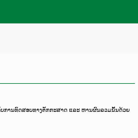
່ກົງກັບການທົດສອບທາງຕັກກະສາດ ແລະ ຫານຜົນລວມນັ້ນດ້ວຍ