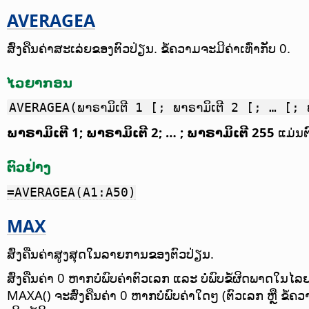
AVERAGEA
ສົ່ງຄືນຄ່າສະເລ່ຍຂອງຕົວປ່ຽນ. ຂໍ້ຄວາມຈະມີຄ່າເທົ່າກັບ 0.
ໄວຍາກອນ
AVERAGEA(ພາຣາມິເຕີ 1 [; ພາຣາມິເຕີ 2 [; … [; 
ພາຣາມິເຕີ 1; ພາຣາມິເຕີ 2; … ; ພາຣາມິເຕີ 255
ແມ່ນຕົ
ຕົວຢ່າງ
=AVERAGEA(A1:A50)
MAX
ສົ່ງຄືນຄ່າສູງສຸດໃນລາຍການຂອງຕົວປ່ຽນ.
ສົ່ງຄືນຄ່າ 0 ຫາກບໍ່ພົບຄ່າຕົວເລກ ແລະ ບໍ່ພົບຂໍ້ຜິດພາດໃນໄ
MAXA() ຈະສົ່ງຄືນຄ່າ 0 ຫາກບໍ່ພົບຄ່າໃດໆ (ຕົວເລກ ຫຼື ຂໍ້ຄວາ