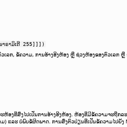
ພາຣາມິເຕີ 255]]])
ວເລກ, ຂໍ້ຄວາມ, ການອ້າງອີງຫ້ອງ ຫຼື ຊ່ວງຫ້ອງຂອງຕົວເລກ ຫຼື 
ລຍະຫ້ອງທີ່ສົ່ງໄປເປັນການອ້າງອີງຫ້ອງ. ຫ້ອງທີ່ມີຂໍ້ຄວາມຈະຖ
ມ) ແລະ ບໍ່ພົບຂໍ້ຜິດພາດ. ການສົ່ງຕົວປ່ຽນທີ່ເປັນຂໍ້ຄວາມໄປຍັງ