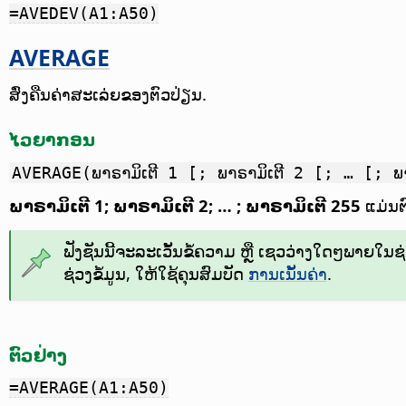
=AVEDEV(A1:A50)
AVERAGE
ສົ່ງຄືນຄ່າສະເລ່ຍຂອງຕົວປ່ຽນ.
ໄວຍາກອນ
AVERAGE(ພາຣາມິເຕີ 1 [; ພາຣາມິເຕີ 2 [; … [; ພ
ພາຣາມິເຕີ 1; ພາຣາມິເຕີ 2; … ; ພາຣາມິເຕີ 255
ແມ່ນຕົ
ຟັງຊັນນີ້ຈະລະເວັ້ນຂໍ້ຄວາມ ຫຼື ເຊວວ່າງໃດໆພາຍໃນຊ່ວງ
ຊ່ວງຂໍ້ມູນ, ໃຫ້ໃຊ້ຄຸນສົມບັດ
ການເນັ້ນຄ່າ
.
ຕົວຢ່າງ
=AVERAGE(A1:A50)