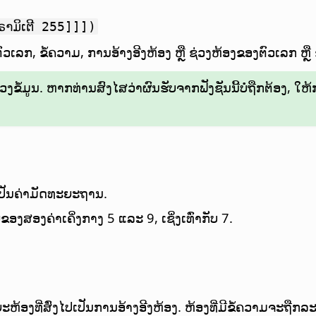
ຣາມິເຕີ 255]]])
ວເລກ, ຂໍ້ຄວາມ, ການອ້າງອີງຫ້ອງ ຫຼື ຊ່ວງຫ້ອງຂອງຕົວເລກ ຫຼື 
ຂໍ້ມູນ. ຫາກທ່ານສົງໄສວ່າຜົນຮັບຈາກຟັງຊັນນີ້ບໍ່ຖືກຕ້ອງ, ໃຫ້ກວ
 ເປັນຄ່າມັດທະຍະຖານ.
ຂອງສອງຄ່າເຄິ່ງກາງ 5 ແລະ 9, ເຊິ່ງເທົ່າກັບ 7.
ລຍະຫ້ອງທີ່ສົ່ງໄປເປັນການອ້າງອີງຫ້ອງ. ຫ້ອງທີ່ມີຂໍ້ຄວາມຈະຖ