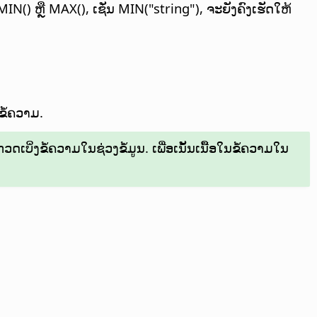
 MIN() ຫຼື MAX(), ເຊັ່ນ MIN("string"), ຈະຍັງຄົງເຮັດໃຫ້
ຂໍ້ຄວາມ.
ດເບິ່ງຂໍ້ຄວາມໃນຊ່ວງຂໍ້ມູນ. ເພື່ອເນັ້ນເນື້ອໃນຂໍ້ຄວາມໃນ