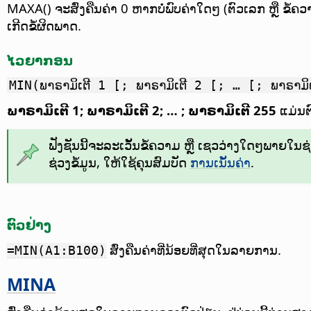
MAXA() ຈະສົ່ງຄືນຄ່າ 0 ຫາກບໍ່ພົບຄ່າໃດໆ (ຕົວເລກ ຫຼື ຂໍ້ຄວາ
ເກີດຂໍ້ຜິດພາດ.
ໄວຍາກອນ
MIN(ພາຣາມິເຕີ 1 [; ພາຣາມິເຕີ 2 [; … [; ພາຣາມິ
ພາຣາມິເຕີ 1; ພາຣາມິເຕີ 2; … ; ພາຣາມິເຕີ 255
ແມ່ນຕົ
ຟັງຊັນນີ້ຈະລະເວັ້ນຂໍ້ຄວາມ ຫຼື ເຊວວ່າງໃດໆພາຍໃນຊ່ວງ
ຊ່ວງຂໍ້ມູນ, ໃຫ້ໃຊ້ຄຸນສົມບັດ
ການເນັ້ນຄ່າ
.
ຕົວຢ່າງ
ສົ່ງຄືນຄ່າທີ່ນ້ອຍທີ່ສຸດໃນລາຍການ.
=MIN(A1:B100)
MINA