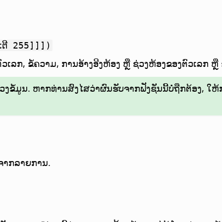
ເຕີ 255]]])
ວເລກ, ຂໍ້ຄວາມ, ການອ້າງອີງຫ້ອງ ຫຼື ຊ່ວງຫ້ອງຂອງຕົວເລກ ຫຼື 
ຂໍ້ມູນ. ຫາກທ່ານສົງໄສວ່າຜົນຮັບຈາກຟັງຊັນນີ້ບໍ່ຖືກຕ້ອງ, ໃຫ້ກວ
ສຸດຈາກລາຍການ.