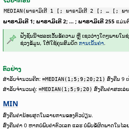
ໄວຍາກອນ
MEDIAN(ພາຣາມິເຕີ 1 [; ພາຣາມິເຕີ 2 [; … [; ພາ
ພາຣາມິເຕີ 1; ພາຣາມິເຕີ 2; … ; ພາຣາມິເຕີ 255
ແມ່ນຕົ
ຟັງຊັນນີ້ຈະລະເວັ້ນຂໍ້ຄວາມ ຫຼື ເຊວວ່າງໃດໆພາຍໃນຊ່ວງ
ຊ່ວງຂໍ້ມູນ, ໃຫ້ໃຊ້ຄຸນສົມບັດ
ການເນັ້ນຄ່າ
.
ຕົວຢ່າງ
ສຳລັບຈຳນວນຄີກ:
ສົ່ງຄືນ 9
=MEDIAN(1;5;9;20;21)
ສຳລັບຈຳນວນຄູ່:
ສົ່ງຄືນຄ່າສະເລ່ຍ
=MEDIAN(1;5;9;20)
MIN
ສົ່ງຄືນຄ່ານ້ອຍສຸດໃນລາຍການຂອງຕົວປ່ຽນ.
ສົ່ງຄືນຄ່າ 0 ຫາກບໍ່ພົບຄ່າຕົວເລກ ແລະ ບໍ່ພົບຂໍ້ຜິດພາດໃນໄ