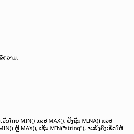
ຂໍ້ຄວາມ.
ືກລະເວັ້ນໂດຍ MIN() ແລະ MAX(). ຟັງຊັນ MINA() ແລະ
 MIN() ຫຼື MAX(), ເຊັ່ນ MIN("string"), ຈະຍັງຄົງເຮັດໃຫ້