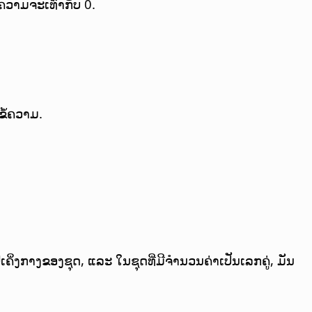
ຄວາມຈະເທົ່າກັບ 0.
ຂໍ້ຄວາມ.
ຄິ່ງກາງຂອງຊຸດ, ແລະ ໃນຊຸດທີ່ມີຈຳນວນຄ່າເປັນເລກຄູ່, ມັນ