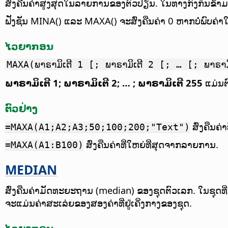
ສົ່ງຄືນຄ່າສູງສຸດໃນລາຍການຂອງຕົວປ່ຽນ. ໃນທາງກົງກັນຂ້າມກ
ຟັງຊັນ MINA() ແລະ MAXA() ຈະສົ່ງຄືນຄ່າ 0 ຫາກບໍ່ພົບຄ່າໃດໆ
ໄວຍາກອນ
MAXA(ພາຣາມິເຕີ 1 [; ພາຣາມິເຕີ 2 [; … [; ພາຣາມ
ພາຣາມິເຕີ 1; ພາຣາມິເຕີ 2; … ; ພາຣາມິເຕີ 255
ແມ່ນຕົ
ຕົວຢ່າງ
ສົ່ງຄືນຄ່
=MAXA(A1;A2;A3;50;100;200;"Text")
ສົ່ງຄືນຄ່າທີ່ໃຫຍ່ທີ່ສຸດຈາກລາຍການ.
=MAXA(A1:B100)
MEDIAN
ສົ່ງຄືນຄ່າມັດທະຍະຖານ (median) ຂອງຊຸດຕົວເລກ. ໃນຊຸດທີ່
ຈະແມ່ນຄ່າສະເລ່ຍຂອງສອງຄ່າທີ່ຢູ່ເຄິ່ງກາງຂອງຊຸດ.