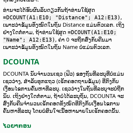
ທ່ານຈະໄດ້ຮັບຜົນລັບດຽວກັນຖ້າທ່ານໃຊ້ສູດ
,
=DCOUNT(A1:E10; "Distance"; A12:E13)
ເພາະວ່າຂໍ້ມູນທັງໝົດໃນຖັນ Distance ແມ່ນຕົວເລກ. ເຖິງ
ຢ່າງໃດກໍ່ຕາມ, ຖ້າທ່ານໃຊ້ສູດ
=DCOUNT(A1:E10;
, ຄ່າ 0 ຈະຖືກສົ່ງກັບຄືນມາ
"Name"; A12:E13)
ເພາະວ່າຂໍ້ມູນທັງໝົດໃນຖັນ Name ບໍ່ແມ່ນຕົວເລກ.
DCOUNTA
DCOUNTA ນັບຈຳນວນເຊວ (ຟິວ) ຂອງຖັນທີ່ລະບຸທີ່ບໍ່ແມ່ນ
ເຊວວ່າງ, ສຳລັບທຸກແຖວ (ເຣັກຄອດຖານຂໍ້ມູນ) ທີ່ກົງກັບ
ເງື່ອນໄຂການຄົ້ນຫາທີ່ລະບຸ.
ເຊວວ່າງໃນຖັນທີ່ລະບຸຈະບໍ່ຖືກ
ນັບ. ເຖິງຢ່າງໃດກໍ່ຕາມ, ຖ້າບໍ່ໄດ້ລະບຸຖັນ, DCOUNTA ຈະ
ສົ່ງກັບຄືນຈຳນວນເຣັກຄອດທັງໝົດທີ່ກົງກັບເງື່ອນໄຂການ
ຄົ້ນຫາທີ່ລະບຸ ໂດຍບໍ່ສົນໃຈເນື້ອຫາພາຍໃນເຣັກຄອດນັ້ນ.
ໄວຍາກອນ