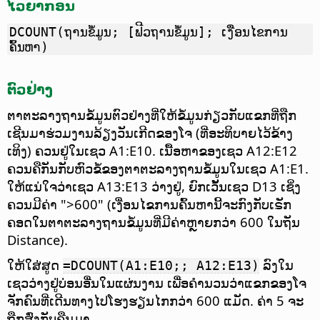
ໄວຍາກອນ
DCOUNT(ຖານຂໍ້ມູນ; [ຟີວຖານຂໍ້ມູນ]; ເງື່ອນໄຂການ
ຄົ້ນຫາ)
ຕົວຢ່າງ
ຕາຕະລາງຖານຂໍ້ມູນຕົວຢ່າງທີ່ໃຫ້ຂໍ້ມູນກ່ຽວກັບແຂກທີ່ຖືກ
ເຊີນມາຮ່ວມງານລ້ຽງວັນເກີດຂອງໂຈ (ທີ່ອະທິບາຍໄວ້ຂ້າງ
ເທິງ) ຄວນຢູ່ໃນເຊວ A1:E10. ເນື້ອຫາຂອງເຊວ A12:E12
ຄວນຄືກັນກັບຫົວຂໍ້ຂອງຕາຕະລາງຖານຂໍ້ມູນໃນເຊວ A1:E1.
ໃຫ້ແນ່ໃຈວ່າເຊວ A13:E13 ວ່າງຢູ່, ຍົກເວັ້ນເຊວ D13 ເຊິ່ງ
ຄວນມີຄ່າ ">600" (ເງື່ອນໄຂການຄົ້ນຫານີ້ຈະກົງກັບເຣັກ
ຄອດໃນຕາຕະລາງຖານຂໍ້ມູນທີ່ມີຄ່າຫຼາຍກວ່າ 600 ໃນຖັນ
Distance).
ໃຫ້ໃສ່ສູດ
ລົງໃນ
=DCOUNT(A1:E10;; A12:E13)
ເຊວວ່າງຢູ່ບ່ອນອື່ນໃນແຜ່ນງານ ເພື່ອຄຳນວນວ່າແຂກຂອງໂຈ
ຈັກຄົນທີ່ເດີນທາງໄປໂຮງຮຽນໄກກວ່າ 600 ແມັດ. ຄ່າ 5 ຈະ
ຖືກສົ່ງກັບຄືນມາ.