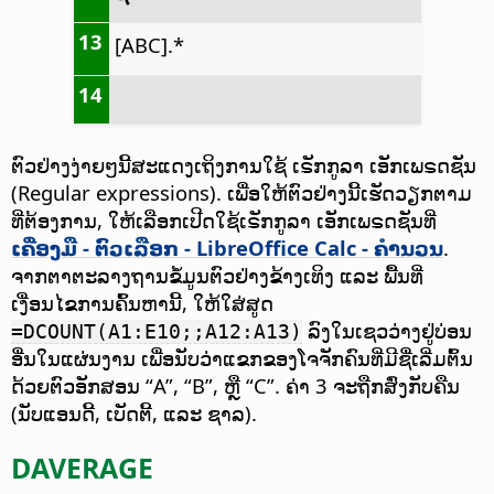
13
[ABC].*
14
ຕົວຢ່າງງ່າຍໆນີ້ສະແດງເຖິງການໃຊ້ ເຣັກກູລາ ເອັກເພຣດຊັນ
(Regular expressions). ເພື່ອໃຫ້ຕົວຢ່າງນີ້ເຮັດວຽກຕາມ
ທີ່ຕ້ອງການ, ໃຫ້ເລືອກເປີດໃຊ້ເຣັກກູລາ ເອັກເພຣດຊັນທີ່
ເຄື່ອງມື - ຕົວເລືອກ
- LibreOffice Calc - ຄຳນວນ
.
ຈາກຕາຕະລາງຖານຂໍ້ມູນຕົວຢ່າງຂ້າງເທິງ ແລະ ພື້ນທີ່
ເງື່ອນໄຂການຄົ້ນຫານີ້, ໃຫ້ໃສ່ສູດ
ລົງໃນເຊວວ່າງຢູ່ບ່ອນ
=DCOUNT(A1:E10;;A12:A13)
ອື່ນໃນແຜ່ນງານ ເພື່ອນັບວ່າແຂກຂອງໂຈຈັກຄົນທີ່ມີຊື່ເລີ່ມຕົ້ນ
ດ້ວຍຕົວອັກສອນ “A”, “B”, ຫຼື “C”. ຄ່າ 3 ຈະຖືກສົ່ງກັບຄືນ
(ນັບແອນດີ້, ເບັດຕີ້, ແລະ ຊາລ).
DAVERAGE