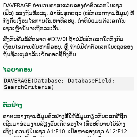
DAVERAGE ຄຳນວນຄ່າສະເລ່ຍຂອງຄ່າຕົວເລກໃນເຊວ
(ຟິວ) ຂອງຖັນທີ່ລະບຸ, ສຳລັບທຸກແຖວ (ເຣັກຄອດຖານຂໍ້ມູນ) ທີ່
ກົງກັບເງື່ອນໄຂການຄົ້ນຫາທີ່ລະບຸ.
ຄ່າທີ່ບໍ່ແມ່ນຕົວເລກໃນ
ເຊວເຫຼົ່ານັ້ນຈະຖືກລະເວັ້ນ.
ສົ່ງກັບຄືນຂໍ້ຜິດພາດ #DIV/0! ຖ້າບໍ່ມີເຣັກຄອດໃດກົງກັບ
ເງື່ອນໄຂການຄົ້ນຫາທີ່ລະບຸ, ຫຼື ຖ້າບໍ່ມີຄ່າຕົວເລກໃນເຊວຂອງ
ຖັນທີ່ລະບຸສຳລັບເຣັກຄອດທີ່ກົງກັນ.
ໄວຍາກອນ
DAVERAGE(Database; DatabaseField;
SearchCriteria)
ຕົວຢ່າງ
ຕາຕະລາງຖານຂໍ້ມູນຕົວຢ່າງທີ່ໃຫ້ຂໍ້ມູນກ່ຽວກັບແຂກທີ່ຖືກ
ເຊີນມາຮ່ວມງານລ້ຽງວັນເກີດຂອງໂຈ (ທີ່ອະທິບາຍໄວ້ຂ້າງ
ເທິງ) ຄວນຢູ່ໃນເຊວ A1:E10. ເນື້ອຫາຂອງເຊວ A12:E12