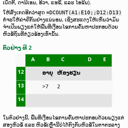
ເບັດຕີ້, ດານີເອນ, ອີວາ, ແຮຣີ່, ແລະ ໄອຣີນ).
ໃຫ້ສັງເກດອີກວ່າສູດ
=DCOUNT(A1:E10;;D12:D13)
ກໍ່ຈະໃຫ້ຄ່າຄືກັນຢ່າງແນ່ນອນ, ເຊິ່ງສະແດງໃຫ້ເຫັນວ່າມັນ
ຈຳເປັນພຽງແຕ່ໃຫ້ພື້ນທີ່ເງື່ອນໄຂການຄົ້ນຫາປະກອບດ້ວຍ
ຫົວຂໍ້ຖັນທີ່ກ່ຽວຂ້ອງເທົ່ານັ້ນ.
ຕົວຢ່າງ ທີ 2
A
B
C
D
E
12
ອາຍຸ
ຫ້ອງຮຽນ
13
>7
2
14
ໃນຕົວຢ່າງນີ້, ພື້ນທີ່ເງື່ອນໄຂການຄົ້ນຫາປະກອບດ້ວຍພຽງແຕ່
ສອງຫົວຂໍ້ ແລະ ຫົວຂໍ້ເຫຼົ່ານີ້ບໍ່ໄດ້ກົງກັບຫົວຂໍ້ໃນຕາຕະລາງ