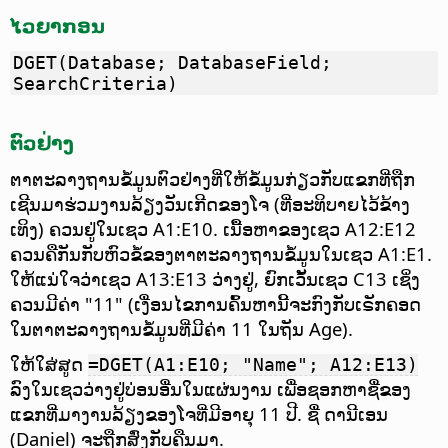
ໄວຍາກອນ
DGET(Database; DatabaseField;
SearchCriteria)
ຕົວຢ່າງ
ຕາຕະລາງຖານຂໍ້ມູນຕົວຢ່າງທີ່ໃຫ້ຂໍ້ມູນກ່ຽວກັບແຂກທີ່ຖືກ
ເຊີນມາຮ່ວມງານລ້ຽງວັນເກີດຂອງໂຈ (ທີ່ອະທິບາຍໄວ້ຂ້າງ
ເທິງ) ຄວນຢູ່ໃນເຊວ A1:E10. ເນື້ອຫາຂອງເຊວ A12:E12
ຄວນຄືກັນກັບຫົວຂໍ້ຂອງຕາຕະລາງຖານຂໍ້ມູນໃນເຊວ A1:E1.
ໃຫ້ແນ່ໃຈວ່າເຊວ A13:E13 ວ່າງຢູ່, ຍົກເວັ້ນເຊວ C13 ເຊິ່ງ
ຄວນມີຄ່າ "11" (ເງື່ອນໄຂການຄົ້ນຫານີ້ຈະກົງກັບເຣັກຄອດ
ໃນຕາຕະລາງຖານຂໍ້ມູນທີ່ມີຄ່າ 11 ໃນຖັນ Age).
ໃຫ້ໃສ່ສູດ
=DGET(A1:E10; "Name"; A12:E13)
ລົງໃນເຊວວ່າງຢູ່ບ່ອນອື່ນໃນແຜ່ນງານ ເພື່ອຊອກຫາຊື່ຂອງ
ແຂກທີ່ມາງານລ້ຽງຂອງໂຈທີ່ມີອາຍຸ 11 ປີ. ຊື່ ດານີເອນ
(Daniel) ຈະຖືກສົ່ງກັບຄືນມາ.