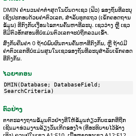
DMIN ຄຳນວນຄ່າຕ່ຳສຸດໃນບັນດາເຊວ (ຟິວ) ຂອງຖັນທີ່ລະບຸ
ເຊິ່ງປະກອບດ້ວຍຄ່າຕົວເລກ, ສຳລັບທຸກແຖວ (ເຣັກຄອດຖານ
ຂໍ້ມູນ) ທີ່ກົງກັບເງື່ອນໄຂການຄົ້ນຫາທີ່ລະບຸ.
ເຊວວ່າງ ຫຼື ເຊວ
ທີ່ມີຕົວອັກສອນທີ່ບໍ່ແມ່ນຕົວເລກຈະບໍ່ຖືກລວມເຂົ້າ.
ສົ່ງກັບຄືນຄ່າ 0 ຖ້າບໍ່ພົບຜົນການຄົ້ນຫາທີ່ກົງກັນ, ຫຼື ຖ້າບໍ່ມີ
ຄ່າຕົວເລກທີ່ບໍ່ແມ່ນສູນໃນເຊວຂອງຖັນທີ່ລະບຸສຳລັບເຣັກຄອດ
ທີ່ກົງກັນ.
ໄວຍາກອນ
DMIN(Database; DatabaseField;
SearchCriteria)
ຕົວຢ່າງ
ຕາຕະລາງຖານຂໍ້ມູນຕົວຢ່າງທີ່ໃຫ້ຂໍ້ມູນກ່ຽວກັບແຂກທີ່ຖືກ
ເຊີນມາຮ່ວມງານລ້ຽງວັນເກີດຂອງໂຈ (ທີ່ອະທິບາຍໄວ້ຂ້າງ
ເທິງ) ຄວນຢູ່ໃນເຊວ A1:E10. ເນື້ອຫາຂອງເຊວ A12:E12