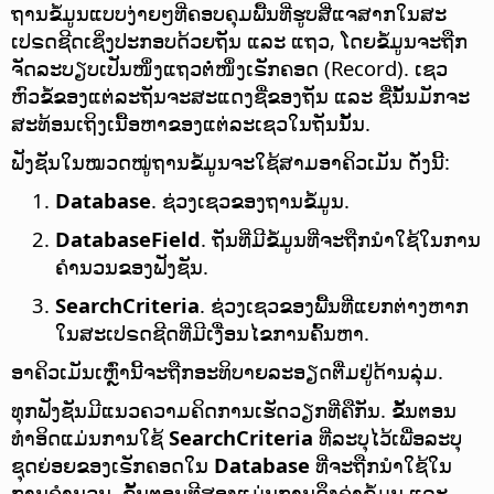
ຖານຂໍ້ມູນແບບງ່າຍໆທີ່ຄອບຄຸມພື້ນທີ່ຮູບສີ່ແຈສາກໃນສະ
ເປຣດຊີດເຊິ່ງປະກອບດ້ວຍຖັນ ແລະ ແຖວ, ໂດຍຂໍ້ມູນຈະຖືກ
ຈັດລະບຽບເປັນໜຶ່ງແຖວຕໍ່ໜຶ່ງເຣັກຄອດ (Record). ເຊວ
ຫົວຂໍ້ຂອງແຕ່ລະຖັນຈະສະແດງຊື່ຂອງຖັນ ແລະ ຊື່ນັ້ນມັກຈະ
ສະທ້ອນເຖິງເນື້ອຫາຂອງແຕ່ລະເຊວໃນຖັນນັ້ນ.
ຟັງຊັນໃນໝວດໝູ່ຖານຂໍ້ມູນຈະໃຊ້ສາມອາຄິວເມັນ ດັ່ງນີ້:
Database
. ຊ່ວງເຊວຂອງຖານຂໍ້ມູນ.
DatabaseField
. ຖັນທີ່ມີຂໍ້ມູນທີ່ຈະຖືກນຳໃຊ້ໃນການ
ຄຳນວນຂອງຟັງຊັນ.
SearchCriteria
. ຊ່ວງເຊວຂອງພື້ນທີ່ແຍກຕ່າງຫາກ
ໃນສະເປຣດຊີດທີ່ມີເງື່ອນໄຂການຄົ້ນຫາ.
ອາຄິວເມັນເຫຼົ່ານີ້ຈະຖືກອະທິບາຍລະອຽດຕື່ມຢູ່ດ້ານລຸ່ມ.
ທຸກຟັງຊັນມີແນວຄວາມຄິດການເຮັດວຽກທີ່ຄືກັນ. ຂັ້ນຕອນ
ທຳອິດແມ່ນການໃຊ້
SearchCriteria
ທີ່ລະບຸໄວ້ເພື່ອລະບຸ
ຊຸດຍ່ອຍຂອງເຣັກຄອດໃນ
Database
ທີ່ຈະຖືກນຳໃຊ້ໃນ
ການຄຳນວນ. ຂັ້ນຕອນທີສອງແມ່ນການດຶງຄ່າຂໍ້ມູນ ແລະ