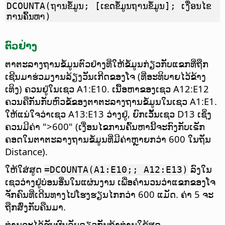
DCOUNTA(ຖານຂໍ້ມູນ; [ເຂດຂໍ້ມູນຖານຂໍ້ມູນ]; ເງື່ອນໄຂ
ການຄົ້ນຫາ)
ຕົວຢ່າງ
ຕາຕະລາງຖານຂໍ້ມູນຕົວຢ່າງທີ່ໃຫ້ຂໍ້ມູນກ່ຽວກັບແຂກທີ່ຖືກ
ເຊີນມາຮ່ວມງານລ້ຽງວັນເກີດຂອງໂຈ (ທີ່ອະທິບາຍໄວ້ຂ້າງ
ເທິງ) ຄວນຢູ່ໃນເຊວ A1:E10. ເນື້ອຫາຂອງເຊວ A12:E12
ຄວນຄືກັນກັບຫົວຂໍ້ຂອງຕາຕະລາງຖານຂໍ້ມູນໃນເຊວ A1:E1.
ໃຫ້ແນ່ໃຈວ່າເຊວ A13:E13 ວ່າງຢູ່, ຍົກເວັ້ນເຊວ D13 ເຊິ່ງ
ຄວນມີຄ່າ ">600" (ເງື່ອນໄຂການຄົ້ນຫານີ້ຈະກົງກັບເຣັກ
ຄອດໃນຕາຕະລາງຖານຂໍ້ມູນທີ່ມີຄ່າຫຼາຍກວ່າ 600 ໃນຖັນ
Distance).
ໃຫ້ໃສ່ສູດ
ລົງໃນ
=DCOUNTA(A1:E10;; A12:E13)
ເຊວວ່າງຢູ່ບ່ອນອື່ນໃນແຜ່ນງານ ເພື່ອຄຳນວນວ່າແຂກຂອງໂຈ
ຈັກຄົນທີ່ເດີນທາງໄປໂຮງຮຽນໄກກວ່າ 600 ແມັດ. ຄ່າ 5 ຈະ
ຖືກສົ່ງກັບຄືນມາ.
ທ່ານຈະໄດ້ຮັບຜົນລັບດຽວກັນຖ້າທ່ານໃຊ້ສູດ