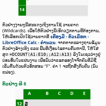
14
ຕົວຢ່າງງ່າຍໆນີ້ສະແດງເຖິງການໃຊ້ ວາຍຄາດ
(Wildcards). ເພື່ອໃຫ້ຕົວຢ່າງນີ້ເຮັດວຽກຕາມທີ່ຕ້ອງການ,
ໃຫ້ເລືອກເປີດໃຊ້ວາຍຄາດທີ່
ເຄື່ອງມື - ຕົວເລືອກ
-
LibreOffice Calc - ຄຳນວນ
. ຈາກຕາຕະລາງຖານຂໍ້ມູນ
ຕົວຢ່າງຂ້າງເທິງ ແລະ ພື້ນທີ່ເງື່ອນໄຂການຄົ້ນຫານີ້, ໃຫ້ໃສ່
ສູດ
ລົງໃນເຊວວ່າງຢູ່
=DCOUNT(A1:E10;;A12:A13)
ບ່ອນອື່ນໃນແຜ່ນງານ ເພື່ອນັບວ່າແຂກຂອງໂຈຈັກຄົນທີ່ມີຊື່
ເລີ່ມຕົ້ນດ້ວຍຕົວອັກສອນ “F”. ຄ່າ 1 ຈະຖືກສົ່ງກັບຄືນ (ນັບ
ແຟຣງ).
ຕົວຢ່າງ ທີ 6
A
B
C
D
E
12
ຊື່