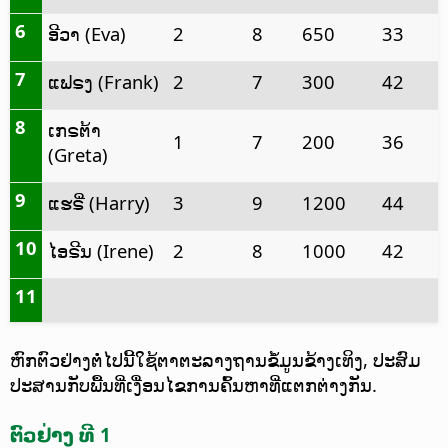
6
ອີວາ (Eva)
2
8
650
33
7
ແຟຣງ (Frank)
2
7
300
42
8
ເກຣຕ້າ
1
7
200
36
(Greta)
9
ແຮຣີ່ (Harry)
3
9
1200
44
10
ໄອຣີນ (Irene)
2
8
1000
42
11
ຫົກຕົວຢ່າງຕໍ່ໄປນີ້ໃຊ້ຕາຕະລາງຖານຂໍ້ມູນຂ້າງເທິງ, ປະສົມ
ປະສານກັບພື້ນທີ່ເງື່ອນໄຂການຄົ້ນຫາທີ່ແຕກຕ່າງກັນ.
ຕົວຢ່າງ ທີ 1