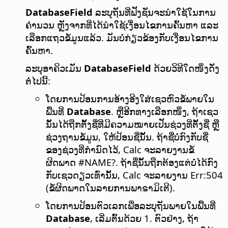
DatabaseField
ລະບຸຖັນທີ່ຟັງຊັນຈະນຳໃຊ້ໃນການ
ຄຳນວນ ຫຼັງຈາກທີ່ໄດ້ນຳໃຊ້ເງື່ອນໄຂການຄົ້ນຫາ ແລະ
ເລືອກແຖວຂໍ້ມູນແລ້ວ. ມັນບໍ່ກ່ຽວຂ້ອງກັບເງື່ອນໄຂການ
ຄົ້ນຫາ.
ລະບຸອາຄິວເມັນ
DatabaseField
ດ້ວຍວິທີໃດໜຶ່ງດັ່ງ
ຕໍ່ໄປນີ້:
ໂດຍການປ້ອນການອ້າງອີງໃສ່ເຊວຫົວຂໍ້ພາຍໃນ
ພື້ນທີ່
Database
. ຫຼືອີກທາງເລືອກໜຶ່ງ, ຖ້າເຊວ
ນັ້ນໄດ້ຖືກຕັ້ງຊື່ທີ່ມີຄວາມໝາຍເປັນຊ່ວງທີ່ຕັ້ງຊື່ ຫຼື
ຊ່ວງຖານຂໍ້ມູນ, ໃຫ້ປ້ອນຊື່ນັ້ນ. ຖ້າຊື່ບໍ່ກົງກັບຊື່
ຂອງຊ່ວງທີ່ກຳນົດໄວ້, Calc ຈະລາຍງານຂໍ້
ຜິດພາດ #NAME?. ຖ້າຊື່ນັ້ນຖືກຕ້ອງແຕ່ບໍ່ໄດ້ກົງ
ກັບເຊວດຽວເທົ່ານັ້ນ, Calc ຈະລາຍງານ Err:504
(ຂໍ້ຜິດພາດໃນລາຍການພາຣາມິເຕີ).
ໂດຍການປ້ອນຕົວເລກເພື່ອລະບຸຖັນພາຍໃນພື້ນທີ່
Database
, ເລີ່ມຕົ້ນດ້ວຍ 1. ຕົວຢ່າງ, ຖ້າ