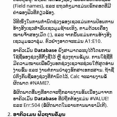
(Field names), ແລະ ແຖວຕໍ່ໆມາແມ່ນເຣັກຄອດທີ່ມີ
ຄ່າຂອງຟິວທີ່ກ່ຽວຂ້ອງ.
ວິທີໜຶ່ງໃນການກຳນົດຊ່ວງຂອງເຊວແມ່ນການປ້ອນການ
ອ້າງອີງເຊວສຳລັບເຊວມຸມຊ້າຍເທິງ, ຕາມດ້ວຍເຄື່ອງ
ໝາຍຈ້ຳສອງເມັດ (:), ແລະ ຈາກນັ້ນແມ່ນການອ້າງອີງ
ເຊວມຸມຂວາລຸ່ມ. ຕົວຢ່າງອາດຈະແມ່ນ A1:E10.
ອາຄິວເມັນ
Database
ຍັງສາມາດລະບຸໄດ້ໂດຍການ
ໃຊ້ຊື່ຂອງຊ່ວງທີ່ຕັ້ງຊື່ໄວ້ ຫຼື ຊ່ວງຖານຂໍ້ມູນ. ການໃຊ້ຊື່ທີ່
ມີຄວາມໝາຍເພື່ອບົ່ງບອກຊ່ວງເຊວຈະຊ່ວຍໃຫ້ສູດອ່ານ
ງ່າຍຂຶ້ນ ແລະ ງ່າຍຕໍ່ການບຳລຸງຮັກສາເອກະສານ. ຖ້າຊື່
ບໍ່ກົງກັບຊື່ຂອງຊ່ວງທີ່ກຳນົດໄວ້, Calc ຈະລາຍງານຂໍ້
ຜິດພາດ #NAME?.
ຂໍ້ຜິດພາດອື່ນໆທີ່ອາດຈະຖືກລາຍງານອັນເນື່ອງມາຈາກ
ອາຄິວເມັນ
Database
ທີ່ບໍ່ຖືກຕ້ອງແມ່ນ #VALUE!
ແລະ Err:504 (ຂໍ້ຜິດພາດໃນລາຍການພາຣາມິເຕີ).
ອາກິວເມນ ຟິວຖານຂໍ້ມູນ