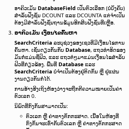
ອາຄິວເມັນ
DatabaseField
ເປັນຕົວເລືອກ (ບໍ່ບັງຄັບ)
ສຳລັບຟັງຊັນ DCOUNT ແລະ DCOUNTA ແຕ່ຈຳເປັນ
ຕ້ອງມີສຳລັບຟັງຊັນຖານຂໍ້ມູນອີກສິບຟັງຊັນທີ່ເຫຼືອ.
ອາກິວເມັນ ເງື່ອນໄຂຄົ້ນຫາ
SearchCriteria
ລະບຸຊ່ວງຂອງເຊວທີ່ມີເງື່ອນໄຂການ
ຄົ້ນຫາ. ເຊັ່ນດຽວກັນກັບ
Database
, ແຖວທຳອິດຂອງ
ມັນກໍ່ແມ່ນຊື່ຟິວ, ແລະ ແຖວຕໍ່ໆມາແມ່ນເງື່ອນໄຂສຳລັບ
ຟິວທີ່ກ່ຽວຂ້ອງ. ພື້ນທີ່
Database
ແລະ
SearchCriteria
ບໍ່ຈຳເປັນຕ້ອງຢູ່ຕິດກັນ ຫຼື ຢູ່ແຜ່ນ
ງານດຽວກັນກໍ່ໄດ້.
ການອ້າງອີງເຖິງຫ້ອງວ່າງຈະຖືກຕີຄວາມໝາຍເປັນຄ່າ
ຕົວເລກ 0.
ນິພົດທີ່ກົງກັນສາມາດເປັນ:
ຕົວເລກ ຫຼື ຄ່າທາງຕັກກະສາດ. ເນື້ອໃນຫ້ອງທີ່
ກົງກັນຈະເທົ່າກັບຕົວເລກ ຫຼື ຄ່າທາງຕັກກະສາດ