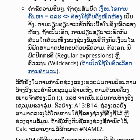
ຄ່າຂໍ້ຄວາມອື່ນໆ. ຖ້າຄຸນສົມບັດ
ເງື່ອນໄຂການ
ຄົ້ນຫາ
=
ແລະ
<>
ຕ້ອງໃຊ້ກັບທັງໝົດຫ້ອງ
ເປັນ
ຈິງ, ການປຽບທຽບຈະເຮັດກັບເນື້ອໃນທັງໝົດຂອງ
ຫ້ອງ. ຖ້າເປັນເທັດ, ການປຽບທຽບຈະເຮັດກັບ
ສ່ວນໃດສ່ວນໜຶ່ງຂອງຊ່ອງຂໍ້ມູນທີ່ກົງກັບເງື່ອນໄຂ.
ນິພົດສາມາດປະກອບດ້ວຍຂໍ້ຄວາມ, ຕົວເລກ, ນິ
ພົດປົກກະຕິ (Regular expressions) ຫຼື
ຕົວແທນ (Wildcards) (
ຖ້າເປີດໃຊ້ໃນຕົວເລືອກ
ການຄຳນວນ
).
ວິທີໜຶ່ງໃນການກຳນົດຊ່ວງຂອງເຊວແມ່ນການປ້ອນການ
ອ້າງອີງເຊວສຳລັບເຊວມຸມຊ້າຍເທິງ, ຕາມດ້ວຍເຄື່ອງ
ໝາຍຈ້ຳສອງເມັດ (:), ແລະ ຈາກນັ້ນແມ່ນການອ້າງອີງ
ເຊວມຸມຂວາລຸ່ມ. ຕົວຢ່າງ: A13:B14. ຊ່ວງເຊວຍັງ
ສາມາດລະບຸໄດ້ໂດຍການໃຊ້ຊື່ຂອງຊ່ວງທີ່ຕັ້ງຊື່ໄວ້ ຫຼື
ຊ່ວງຖານຂໍ້ມູນ. ຖ້າຊື່ບໍ່ກົງກັບຊື່ຂອງຊ່ວງທີ່ກຳນົດໄວ້,
Calc ຈະລາຍງານຂໍ້ຜິດພາດ #NAME?.
Err:504 (ຂໍ້ຜິດພາດໃນລາຍການພາຣາມິເຕີ) ອາດຈະ