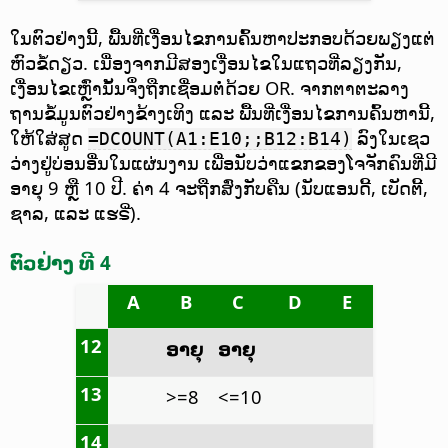
ໃນຕົວຢ່າງນີ້, ພື້ນທີ່ເງື່ອນໄຂການຄົ້ນຫາປະກອບດ້ວຍພຽງແຕ່
ຫົວຂໍ້ດຽວ. ເນື່ອງຈາກມີສອງເງື່ອນໄຂໃນແຖວທີ່ລຽງກັນ,
ເງື່ອນໄຂເຫຼົ່ານັ້ນຈຶ່ງຖືກເຊື່ອມຕໍ່ດ້ວຍ OR. ຈາກຕາຕະລາງ
ຖານຂໍ້ມູນຕົວຢ່າງຂ້າງເທິງ ແລະ ພື້ນທີ່ເງື່ອນໄຂການຄົ້ນຫານີ້,
ໃຫ້ໃສ່ສູດ
ລົງໃນເຊວ
=DCOUNT(A1:E10;;B12:B14)
ວ່າງຢູ່ບ່ອນອື່ນໃນແຜ່ນງານ ເພື່ອນັບວ່າແຂກຂອງໂຈຈັກຄົນທີ່ມີ
ອາຍຸ 9 ຫຼື 10 ປີ. ຄ່າ 4 ຈະຖືກສົ່ງກັບຄືນ (ນັບແອນດີ້, ເບັດຕີ້,
ຊາລ, ແລະ ແຮຣີ່).
ຕົວຢ່າງ ທີ 4
A
B
C
D
E
12
ອາຍຸ
ອາຍຸ
13
>=8
<=10
14