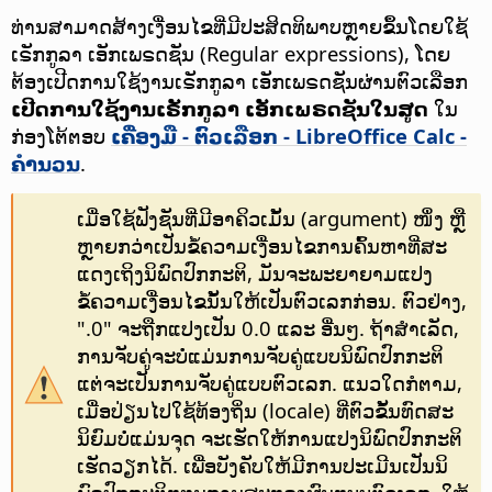
ທ່ານສາມາດສ້າງເງື່ອນໄຂທີ່ມີປະສິດທິພາບຫຼາຍຂຶ້ນໂດຍໃຊ້
ເຣັກກູລາ ເອັກເພຣດຊັນ (Regular expressions), ໂດຍ
ຕ້ອງເປີດການໃຊ້ງານເຣັກກູລາ ເອັກເພຣດຊັນຜ່ານຕົວເລືອກ
ເປີດການໃຊ້ງານເຣັກກູລາ ເອັກເພຣດຊັນໃນສູດ
ໃນ
ກ່ອງໂຕ້ຕອບ
ເຄື່ອງມື - ຕົວເລືອກ
- LibreOffice Calc -
ຄຳນວນ
.
ເມື່ອໃຊ້ຟັງຊັນທີ່ມີອາຄິວເມັ້ນ (argument) ໜຶ່ງ ຫຼື
ຫຼາຍກວ່າເປັນຂໍ້ຄວາມເງື່ອນໄຂການຄົ້ນຫາທີ່ສະ
ແດງເຖິງນິພົດປົກກະຕິ, ມັນຈະພະຍາຍາມແປງ
ຂໍ້ຄວາມເງື່ອນໄຂນັ້ນໃຫ້ເປັນຕົວເລກກ່ອນ. ຕົວຢ່າງ,
".0" ຈະຖືກແປງເປັນ 0.0 ແລະ ອື່ນໆ. ຖ້າສຳເລັດ,
ການຈັບຄູ່ຈະບໍ່ແມ່ນການຈັບຄູ່ແບບນິພົດປົກກະຕິ
ແຕ່ຈະເປັນການຈັບຄູ່ແບບຕົວເລກ. ແນວໃດກໍຕາມ,
ເມື່ອປ່ຽນໄປໃຊ້ທ້ອງຖິ່ນ (locale) ທີ່ຕົວຂັ້ນທົດສະ
ນິຍົມບໍ່ແມ່ນຈຸດ ຈະເຮັດໃຫ້ການແປງນິພົດປົກກະຕິ
ເຮັດວຽກໄດ້. ເພື່ອບັງຄັບໃຫ້ມີການປະເມີນເປັນນິ