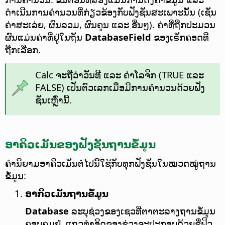
ດຳເນີນການຄຳນວນທີ່ກ່ຽວຂ້ອງກັບຟັງຊັນສະເພາະນັ້ນ (ເຊັ່ນ
ຄ່າສະເລ່ຍ, ຜົນລວມ, ຜົນຄູນ ແລະ ອື່ນໆ). ຄ່າທີ່ຖືກປະມວນ
ຜົນແມ່ນຄ່າທີ່ຢູ່ໃນຖັນ
DatabaseField
ຂອງເຣັກຄອດທີ່
ຖືກເລືອກ.
Calc ຈະຖືວ່າວັນທີ ແລະ ຄ່າໂລຈິກ (TRUE ແລະ
FALSE) ເປັນຕົວເລກເມື່ອມີການຄຳນວນດ້ວຍຟັງ
ຊັນເຫຼົ່ານີ້.
ອາຄິວເມັນຂອງຟັງຊັນຖານຂໍ້ມູນ
ຄຳນິຍາມອາຄິວເມັນຕໍ່ໄປນີ້ໃຊ້ກັບທຸກຟັງຊັນໃນໝວດໝູ່ຖານ
ຂໍ້ມູນ:
ອາກິວເມັນຖານຂໍ້ມູນ
Database
ລະບຸຊ່ວງຂອງເຊວທີ່ຕາຕະລາງຖານຂໍ້ມູນ
ຄອບຄຸມຢູ່. ແຖວທຳອິດຂອງຊ່ວງຈະປະກອບດ້ວຍຊື່ຟິວ