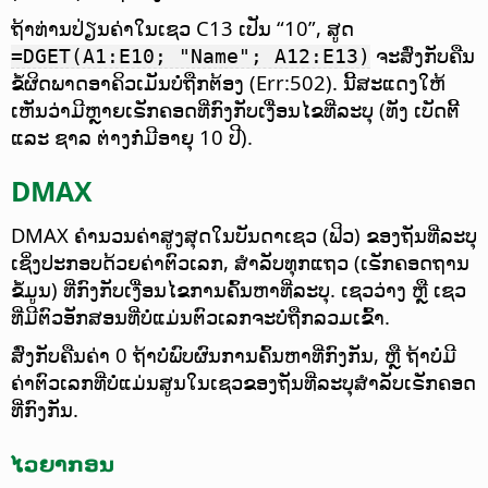
ຖ້າທ່ານປ່ຽນຄ່າໃນເຊວ C13 ເປັນ “10”, ສູດ
ຈະສົ່ງກັບຄືນ
=DGET(A1:E10; "Name"; A12:E13)
ຂໍ້ຜິດພາດອາຄິວເມັນບໍ່ຖືກຕ້ອງ (Err:502). ນີ້ສະແດງໃຫ້
ເຫັນວ່າມີຫຼາຍເຣັກຄອດທີ່ກົງກັບເງື່ອນໄຂທີ່ລະບຸ (ທັງ ເບັດຕີ້
ແລະ ຊາລ ຕ່າງກໍ່ມີອາຍຸ 10 ປີ).
DMAX
DMAX ຄຳນວນຄ່າສູງສຸດໃນບັນດາເຊວ (ຟິວ) ຂອງຖັນທີ່ລະບຸ
ເຊິ່ງປະກອບດ້ວຍຄ່າຕົວເລກ, ສຳລັບທຸກແຖວ (ເຣັກຄອດຖານ
ຂໍ້ມູນ) ທີ່ກົງກັບເງື່ອນໄຂການຄົ້ນຫາທີ່ລະບຸ.
ເຊວວ່າງ ຫຼື ເຊວ
ທີ່ມີຕົວອັກສອນທີ່ບໍ່ແມ່ນຕົວເລກຈະບໍ່ຖືກລວມເຂົ້າ.
ສົ່ງກັບຄືນຄ່າ 0 ຖ້າບໍ່ພົບຜົນການຄົ້ນຫາທີ່ກົງກັນ, ຫຼື ຖ້າບໍ່ມີ
ຄ່າຕົວເລກທີ່ບໍ່ແມ່ນສູນໃນເຊວຂອງຖັນທີ່ລະບຸສຳລັບເຣັກຄອດ
ທີ່ກົງກັນ.
ໄວຍາກອນ