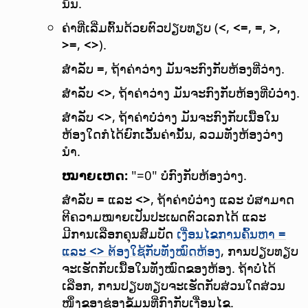
ນັ້ນ.
ຄ່າທີ່ເລີ່ມຕົ້ນດ້ວຍຕົວປຽບທຽບ (
<
,
<=
,
=
,
>
,
>=
,
<>
).
ສຳລັບ
=
, ຖ້າຄ່າວ່າງ ມັນຈະກົງກັບຫ້ອງທີ່ວ່າງ.
ສຳລັບ
<>
, ຖ້າຄ່າວ່າງ ມັນຈະກົງກັບຫ້ອງທີ່ບໍ່ວ່າງ.
ສຳລັບ
<>
, ຖ້າຄ່າບໍ່ວ່າງ ມັນຈະກົງກັບເນື້ອໃນ
ຫ້ອງໃດກໍໄດ້ຍົກເວັ້ນຄ່ານັ້ນ, ລວມທັງຫ້ອງວ່າງ
ນຳ.
ໝາຍເຫດ:
"=0" ບໍ່ກົງກັບຫ້ອງວ່າງ.
ສຳລັບ
=
ແລະ
<>
, ຖ້າຄ່າບໍ່ວ່າງ ແລະ ບໍ່ສາມາດ
ຕີຄວາມໝາຍເປັນປະເພດຕົວເລກໄດ້ ແລະ
ມີການເລືອກຄຸນສົມບັດ
ເງື່ອນໄຂການຄົ້ນຫາ
=
ແລະ
<>
ຕ້ອງໃຊ້ກັບທັງໝົດຫ້ອງ
, ການປຽບທຽບ
ຈະເຮັດກັບເນື້ອໃນທັງໝົດຂອງຫ້ອງ. ຖ້າບໍ່ໄດ້
ເລືອກ, ການປຽບທຽບຈະເຮັດກັບສ່ວນໃດສ່ວນ
ໜຶ່ງຂອງຊ່ອງຂໍ້ມູນທີ່ກົງກັບເງື່ອນໄຂ.