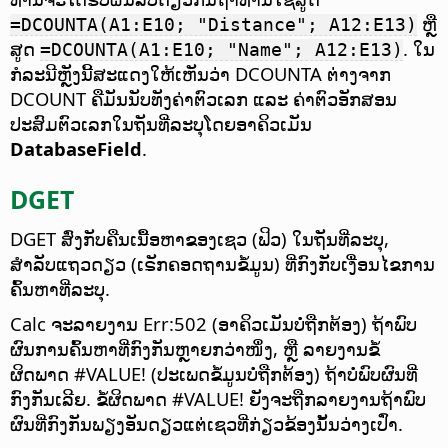
ຫຼື
=DCOUNTA(A1:E10; "Distance"; A12:E13)
ສູດ
. ໃນ
=DCOUNTA(A1:E10; "Name"; A12:E13)
ກໍລະນີຫຼັງນີ້ສະແດງໃຫ້ເຫັນວ່າ DCOUNTA ຕ່າງຈາກ
DCOUNT ຄືມັນນັບທັງຄ່າຕົວເລກ ແລະ ຄ່າຕົວອັກສອນ
ປະສົມຕົວເລກໃນຖັນທີ່ລະບຸໂດຍອາຄິວເມັນ
DatabaseField
.
DGET
DGET ສົ່ງກັບຄືນເນື້ອຫາຂອງເຊວ (ຟິວ) ໃນຖັນທີ່ລະບຸ,
ສຳລັບແຖວດຽວ (ເຣັກຄອດຖານຂໍ້ມູນ) ທີ່ກົງກັບເງື່ອນໄຂການ
ຄົ້ນຫາທີ່ລະບຸ.
Calc ຈະລາຍງານ Err:502 (ອາຄິວເມັນບໍ່ຖືກຕ້ອງ) ຖ້າພົບ
ຜົນການຄົ້ນຫາທີ່ກົງກັນຫຼາຍກວ່າໜຶ່ງ, ຫຼື ລາຍງານຂໍ້
ຜິດພາດ #VALUE! (ປະເພດຂໍ້ມູນບໍ່ຖືກຕ້ອງ) ຖ້າບໍ່ພົບຜົນທີ່
ກົງກັນເລີຍ. ຂໍ້ຜິດພາດ #VALUE! ຍັງຈະຖືກລາຍງານຖ້າພົບ
ຜົນທີ່ກົງກັນພຽງອັນດຽວແຕ່ເຊວທີ່ກ່ຽວຂ້ອງນັ້ນວ່າງເປົ່າ.