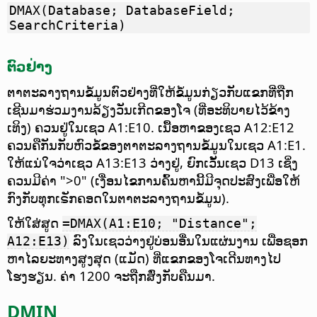
DMAX(Database; DatabaseField;
SearchCriteria)
ຕົວຢ່າງ
ຕາຕະລາງຖານຂໍ້ມູນຕົວຢ່າງທີ່ໃຫ້ຂໍ້ມູນກ່ຽວກັບແຂກທີ່ຖືກ
ເຊີນມາຮ່ວມງານລ້ຽງວັນເກີດຂອງໂຈ (ທີ່ອະທິບາຍໄວ້ຂ້າງ
ເທິງ) ຄວນຢູ່ໃນເຊວ A1:E10. ເນື້ອຫາຂອງເຊວ A12:E12
ຄວນຄືກັນກັບຫົວຂໍ້ຂອງຕາຕະລາງຖານຂໍ້ມູນໃນເຊວ A1:E1.
ໃຫ້ແນ່ໃຈວ່າເຊວ A13:E13 ວ່າງຢູ່, ຍົກເວັ້ນເຊວ D13 ເຊິ່ງ
ຄວນມີຄ່າ ">0" (ເງື່ອນໄຂການຄົ້ນຫານີ້ມີຈຸດປະສົງເພື່ອໃຫ້
ກົງກັບທຸກເຣັກຄອດໃນຕາຕະລາງຖານຂໍ້ມູນ).
ໃຫ້ໃສ່ສູດ
=DMAX(A1:E10; "Distance";
ລົງໃນເຊວວ່າງຢູ່ບ່ອນອື່ນໃນແຜ່ນງານ ເພື່ອຊອກ
A12:E13)
ຫາໄລຍະທາງສູງສຸດ (ແມັດ) ທີ່ແຂກຂອງໂຈເດີນທາງໄປ
ໂຮງຮຽນ. ຄ່າ 1200 ຈະຖືກສົ່ງກັບຄືນມາ.
DMIN