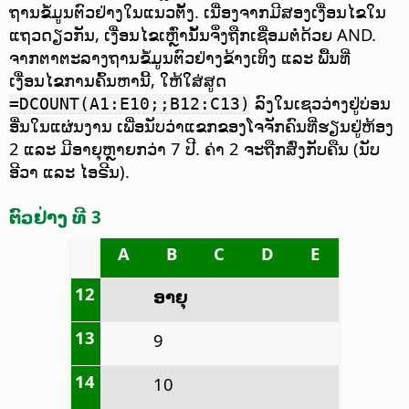
ຖານຂໍ້ມູນຕົວຢ່າງໃນແນວຕັ້ງ. ເນື່ອງຈາກມີສອງເງື່ອນໄຂໃນ
ແຖວດຽວກັນ, ເງື່ອນໄຂເຫຼົ່ານັ້ນຈຶ່ງຖືກເຊື່ອມຕໍ່ດ້ວຍ AND.
ຈາກຕາຕະລາງຖານຂໍ້ມູນຕົວຢ່າງຂ້າງເທິງ ແລະ ພື້ນທີ່
ເງື່ອນໄຂການຄົ້ນຫານີ້, ໃຫ້ໃສ່ສູດ
ລົງໃນເຊວວ່າງຢູ່ບ່ອນ
=DCOUNT(A1:E10;;B12:C13)
ອື່ນໃນແຜ່ນງານ ເພື່ອນັບວ່າແຂກຂອງໂຈຈັກຄົນທີ່ຮຽນຢູ່ຫ້ອງ
2 ແລະ ມີອາຍຸຫຼາຍກວ່າ 7 ປີ. ຄ່າ 2 ຈະຖືກສົ່ງກັບຄືນ (ນັບ
ອີວາ ແລະ ໄອຣີນ).
ຕົວຢ່າງ ທີ 3
A
B
C
D
E
12
ອາຍຸ
13
9
14
10