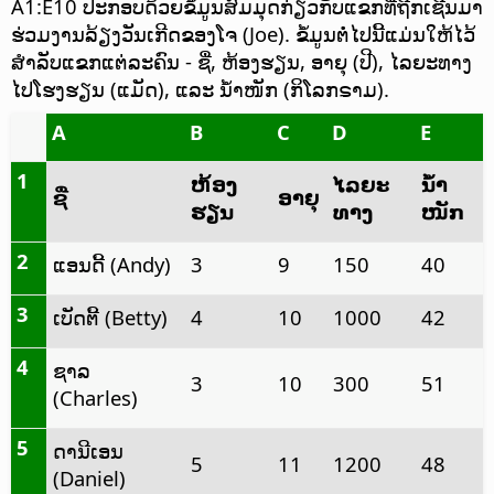
A1:E10 ປະກອບດ້ວຍຂໍ້ມູນສົມມຸດກ່ຽວກັບແຂກທີ່ຖືກເຊີນມາ
ຮ່ວມງານລ້ຽງວັນເກີດຂອງໂຈ (Joe). ຂໍ້ມູນຕໍ່ໄປນີ້ແມ່ນໃຫ້ໄວ້
ສຳລັບແຂກແຕ່ລະຄົນ - ຊື່, ຫ້ອງຮຽນ, ອາຍຸ (ປີ), ໄລຍະທາງ
ໄປໂຮງຮຽນ (ແມັດ), ແລະ ນ້ຳໜັກ (ກິໂລກຣາມ).
A
B
C
D
E
1
ຫ້ອງ
ໄລຍະ
ນ້ຳ
ຊື່
ອາຍຸ
ຮຽນ
ທາງ
ໜັກ
2
ແອນດີ້ (Andy)
3
9
150
40
3
ເບັດຕີ້ (Betty)
4
10
1000
42
4
ຊາລ
3
10
300
51
(Charles)
5
ດານີເອນ
5
11
1200
48
(Daniel)