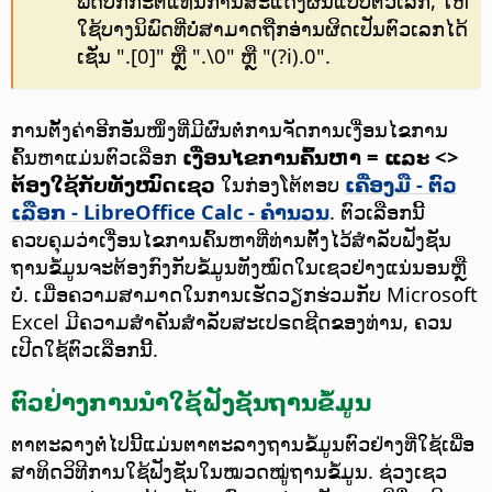
ພົດປົກກະຕິແທນການສະແດງຜົນແບບຕົວເລກ, ໃຫ້
ໃຊ້ບາງນິພົດທີ່ບໍ່ສາມາດຖືກອ່ານຜິດເປັນຕົວເລກໄດ້
ເຊັ່ນ ".[0]" ຫຼື ".\0" ຫຼື "(?i).0".
ການຕັ້ງຄ່າອີກອັນໜຶ່ງທີ່ມີຜົນຕໍ່ການຈັດການເງື່ອນໄຂການ
ຄົ້ນຫາແມ່ນຕົວເລືອກ
ເງື່ອນໄຂການຄົ້ນຫາ = ແລະ <>
ຕ້ອງໃຊ້ກັບທັງໝົດເຊວ
ໃນກ່ອງໂຕ້ຕອບ
ເຄື່ອງມື - ຕົວ
ເລືອກ
- LibreOffice Calc - ຄຳນວນ
. ຕົວເລືອກນີ້
ຄວບຄຸມວ່າເງື່ອນໄຂການຄົ້ນຫາທີ່ທ່ານຕັ້ງໄວ້ສຳລັບຟັງຊັນ
ຖານຂໍ້ມູນຈະຕ້ອງກົງກັບຂໍ້ມູນທັງໝົດໃນເຊວຢ່າງແນ່ນອນຫຼື
ບໍ່. ເມື່ອຄວາມສາມາດໃນການເຮັດວຽກຮ່ວມກັບ Microsoft
Excel ມີຄວາມສຳຄັນສຳລັບສະເປຣດຊີດຂອງທ່ານ, ຄວນ
ເປີດໃຊ້ຕົວເລືອກນີ້.
ຕົວຢ່າງການນຳໃຊ້ຟັງຊັນຖານຂໍ້ມູນ
ຕາຕະລາງຕໍ່ໄປນີ້ແມ່ນຕາຕະລາງຖານຂໍ້ມູນຕົວຢ່າງທີ່ໃຊ້ເພື່ອ
ສາທິດວິທີການໃຊ້ຟັງຊັນໃນໝວດໝູ່ຖານຂໍ້ມູນ. ຊ່ວງເຊວ