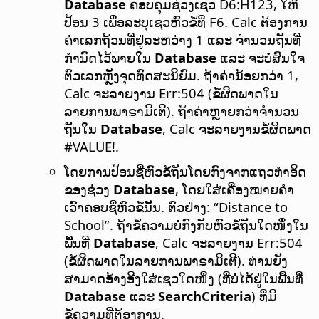
Database
ຄອບຄຸມຊ່ວງເຊວ D6:H123, ໃຫ້
ປ້ອນ 3 ເພື່ອລະບຸເຊວຫົວຂໍ້ທີ່ F6. Calc ຕ້ອງການ
ຄ່າເລກຖ້ວນທີ່ຢູ່ລະຫວ່າງ 1 ແລະ ຈຳນວນຖັນທີ່
ກຳນົດໄວ້ພາຍໃນ
Database
ແລະ ຈະບໍ່ສົນໃຈ
ຕົວເລກຫຼັງຈຸດທົດສະນິຍົມ. ຖ້າຄ່ານ້ອຍກວ່າ 1,
Calc ຈະລາຍງານ Err:504 (ຂໍ້ຜິດພາດໃນ
ລາຍການພາຣາມິເຕີ). ຖ້າຄ່າຫຼາຍກວ່າຈຳນວນ
ຖັນໃນ
Database
, Calc ຈະລາຍງານຂໍ້ຜິດພາດ
#VALUE!.
ໂດຍການປ້ອນຊື່ຫົວຂໍ້ຖັນໂດຍກົງຈາກແຖວທຳອິດ
ຂອງຊ່ວງ
Database
, ໂດຍໃສ່ເຄື່ອງໝາຍຄຳ
ເວົ້າຄອບຊື່ຫົວຂໍ້ນັ້ນ. ຕົວຢ່າງ: “Distance to
School”. ຖ້າຂໍ້ຄວາມບໍ່ກົງກັບຫົວຂໍ້ຖັນໃດໜຶ່ງໃນ
ພື້ນທີ່
Database
, Calc ຈະລາຍງານ Err:504
(ຂໍ້ຜິດພາດໃນລາຍການພາຣາມິເຕີ). ທ່ານຍັງ
ສາມາດອ້າງອີງໃສ່ເຊວໃດໜຶ່ງ (ທີ່ບໍ່ໄດ້ຢູ່ໃນພື້ນທີ່
Database
ແລະ
SearchCriteria
) ທີ່ມີ
ຂໍ້ຄວາມທີ່ຕ້ອງການ.