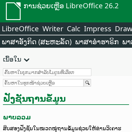
ການຊ່ວຍເຫຼືອ LibreOffice 26.2
LibreOffice
Writer
Calc
Impress
Dra
ພາສາອັງກິດ (ສະຫະລັດ)
ພາສາອຳຮາຣິກ
ພາ
ເນື້ອໃນ
ຟັງຊັນຖານຂໍ້ມູນ
ພາບລວມ
ສິບສອງຟັງຊັນໃນໝວດໝູ່ຖານຂໍ້ມູນຊ່ວຍໃຫ້ທ່ານວິເຄາະ