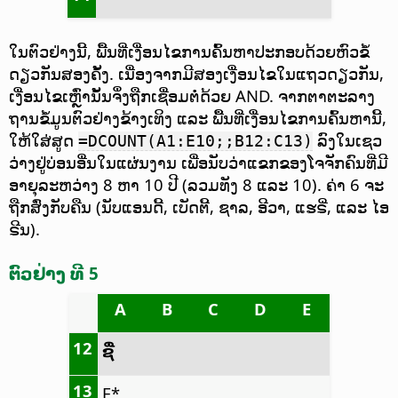
ໃນຕົວຢ່າງນີ້, ພື້ນທີ່ເງື່ອນໄຂການຄົ້ນຫາປະກອບດ້ວຍຫົວຂໍ້
ດຽວກັນສອງຄັ້ງ. ເນື່ອງຈາກມີສອງເງື່ອນໄຂໃນແຖວດຽວກັນ,
ເງື່ອນໄຂເຫຼົ່ານັ້ນຈຶ່ງຖືກເຊື່ອມຕໍ່ດ້ວຍ AND. ຈາກຕາຕະລາງ
ຖານຂໍ້ມູນຕົວຢ່າງຂ້າງເທິງ ແລະ ພື້ນທີ່ເງື່ອນໄຂການຄົ້ນຫານີ້,
ໃຫ້ໃສ່ສູດ
ລົງໃນເຊວ
=DCOUNT(A1:E10;;B12:C13)
ວ່າງຢູ່ບ່ອນອື່ນໃນແຜ່ນງານ ເພື່ອນັບວ່າແຂກຂອງໂຈຈັກຄົນທີ່ມີ
ອາຍຸລະຫວ່າງ 8 ຫາ 10 ປີ (ລວມທັງ 8 ແລະ 10). ຄ່າ 6 ຈະ
ຖືກສົ່ງກັບຄືນ (ນັບແອນດີ້, ເບັດຕີ້, ຊາລ, ອີວາ, ແຮຣີ່, ແລະ ໄອ
ຣີນ).
ຕົວຢ່າງ ທີ 5
A
B
C
D
E
12
ຊື່
13
F*