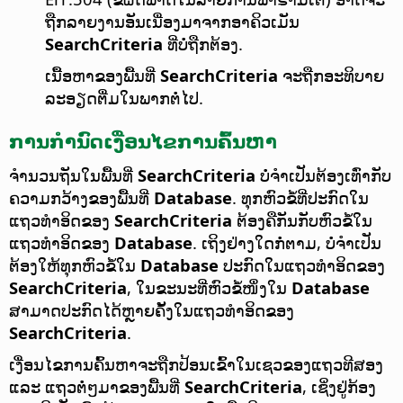
ຖືກລາຍງານອັນເນື່ອງມາຈາກອາຄິວເມັນ
SearchCriteria
ທີ່ບໍ່ຖືກຕ້ອງ.
ເນື້ອຫາຂອງພື້ນທີ່
SearchCriteria
ຈະຖືກອະທິບາຍ
ລະອຽດຕື່ມໃນພາກຕໍ່ໄປ.
ການກຳນົດເງື່ອນໄຂການຄົ້ນຫາ
ຈຳນວນຖັນໃນພື້ນທີ່
SearchCriteria
ບໍ່ຈຳເປັນຕ້ອງເທົ່າກັບ
ຄວາມກວ້າງຂອງພື້ນທີ່
Database
. ທຸກຫົວຂໍ້ທີ່ປະກົດໃນ
ແຖວທຳອິດຂອງ
SearchCriteria
ຕ້ອງຄືກັນກັບຫົວຂໍ້ໃນ
ແຖວທຳອິດຂອງ
Database
. ເຖິງຢ່າງໃດກໍ່ຕາມ, ບໍ່ຈຳເປັນ
ຕ້ອງໃຫ້ທຸກຫົວຂໍ້ໃນ
Database
ປະກົດໃນແຖວທຳອິດຂອງ
SearchCriteria
, ໃນຂະນະທີ່ຫົວຂໍ້ໜຶ່ງໃນ
Database
ສາມາດປະກົດໄດ້ຫຼາຍຄັ້ງໃນແຖວທຳອິດຂອງ
SearchCriteria
.
ເງື່ອນໄຂການຄົ້ນຫາຈະຖືກປ້ອນເຂົ້າໃນເຊວຂອງແຖວທີສອງ
ແລະ ແຖວຕໍ່ໆມາຂອງພື້ນທີ່
SearchCriteria
, ເຊິ່ງຢູ່ກ້ອງ