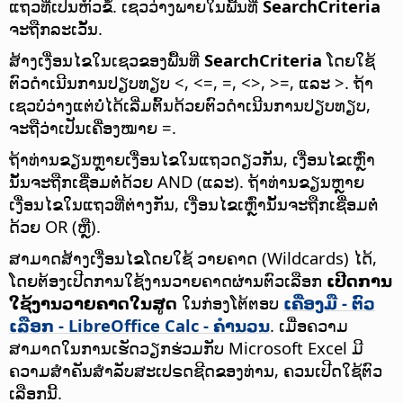
ແຖວທີ່ເປັນຫົວຂໍ້. ເຊວວ່າງພາຍໃນພື້ນທີ່
SearchCriteria
ຈະຖືກລະເວັ້ນ.
ສ້າງເງື່ອນໄຂໃນເຊວຂອງພື້ນທີ່
SearchCriteria
ໂດຍໃຊ້
ຕົວດຳເນີນການປຽບທຽບ <, <=, =, <>, >=, ແລະ >. ຖ້າ
ເຊວບໍ່ວ່າງແຕ່ບໍ່ໄດ້ເລີ່ມຕົ້ນດ້ວຍຕົວດຳເນີນການປຽບທຽບ,
ຈະຖືວ່າເປັນເຄື່ອງໝາຍ =.
ຖ້າທ່ານຂຽນຫຼາຍເງື່ອນໄຂໃນແຖວດຽວກັນ, ເງື່ອນໄຂເຫຼົ່າ
ນັ້ນຈະຖືກເຊື່ອມຕໍ່ດ້ວຍ AND (ແລະ). ຖ້າທ່ານຂຽນຫຼາຍ
ເງື່ອນໄຂໃນແຖວທີ່ຕ່າງກັນ, ເງື່ອນໄຂເຫຼົ່ານັ້ນຈະຖືກເຊື່ອມຕໍ່
ດ້ວຍ OR (ຫຼື).
ສາມາດສ້າງເງື່ອນໄຂໂດຍໃຊ້ ວາຍຄາດ (Wildcards) ໄດ້,
ໂດຍຕ້ອງເປີດການໃຊ້ງານວາຍຄາດຜ່ານຕົວເລືອກ
ເປີດການ
ໃຊ້ງານວາຍຄາດໃນສູດ
ໃນກ່ອງໂຕ້ຕອບ
ເຄື່ອງມື - ຕົວ
ເລືອກ
- LibreOffice Calc - ຄຳນວນ
. ເມື່ອຄວາມ
ສາມາດໃນການເຮັດວຽກຮ່ວມກັບ Microsoft Excel ມີ
ຄວາມສຳຄັນສຳລັບສະເປຣດຊີດຂອງທ່ານ, ຄວນເປີດໃຊ້ຕົວ
ເລືອກນີ້.