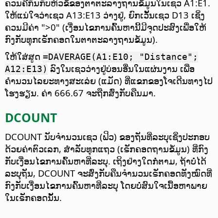
ຄວນຄືກັນກັບຫົວຂໍ້ຂອງຕາຕະລາງຖານຂໍ້ມູນໃນເຊວ A1:E1.
ໃຫ້ແນ່ໃຈວ່າເຊວ A13:E13 ວ່າງຢູ່, ຍົກເວັ້ນເຊວ D13 ເຊິ່ງ
ຄວນມີຄ່າ ">0" (ເງື່ອນໄຂການຄົ້ນຫານີ້ມີຈຸດປະສົງເພື່ອໃຫ້
ກົງກັບທຸກເຣັກຄອດໃນຕາຕະລາງຖານຂໍ້ມູນ).
ໃຫ້ໃສ່ສູດ
=DAVERAGE(A1:E10; "Distance";
ລົງໃນເຊວວ່າງຢູ່ບ່ອນອື່ນໃນແຜ່ນງານ ເພື່ອ
A12:E13)
ຄຳນວນໄລຍະທາງສະເລ່ຍ (ແມັດ) ທີ່ແຂກຂອງໂຈເດີນທາງໄປ
ໂຮງຮຽນ. ຄ່າ 666.67 ຈະຖືກສົ່ງກັບຄືນມາ.
DCOUNT
DCOUNT ນັບຈຳນວນເຊວ (ຟິວ) ຂອງຖັນທີ່ລະບຸເຊິ່ງປະກອບ
ດ້ວຍຄ່າຕົວເລກ, ສຳລັບທຸກແຖວ (ເຣັກຄອດຖານຂໍ້ມູນ) ທີ່ກົງ
ກັບເງື່ອນໄຂການຄົ້ນຫາທີ່ລະບຸ.
ເຖິງຢ່າງໃດກໍ່ຕາມ, ຖ້າບໍ່ໄດ້
ລະບຸຖັນ, DCOUNT ຈະສົ່ງກັບຄືນຈຳນວນເຣັກຄອດທັງໝົດທີ່
ກົງກັບເງື່ອນໄຂການຄົ້ນຫາທີ່ລະບຸ ໂດຍບໍ່ສົນໃຈເນື້ອຫາພາຍ
ໃນເຣັກຄອດນັ້ນ.