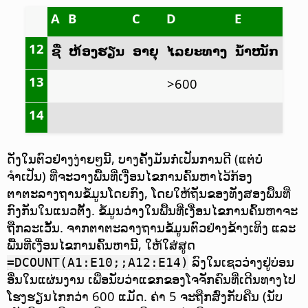
A
B
C
D
E
12
ຊື່
ຫ້ອງຮຽນ
ອາຍຸ
ໄລຍະທາງ
ນ້ຳໜັກ
13
>600
14
ດັ່ງໃນຕົວຢ່າງງ່າຍໆນີ້, ບາງຄັ້ງມັນກໍ່ເປັນການດີ (ແຕ່ບໍ່
ຈຳເປັນ) ທີ່ຈະວາງພື້ນທີ່ເງື່ອນໄຂການຄົ້ນຫາໄວ້ກ້ອງ
ຕາຕະລາງຖານຂໍ້ມູນໂດຍກົງ, ໂດຍໃຫ້ຖັນຂອງທັງສອງພື້ນທີ່
ກົງກັນໃນແນວຕັ້ງ. ຂໍ້ມູນວ່າງໃນພື້ນທີ່ເງື່ອນໄຂການຄົ້ນຫາຈະ
ຖືກລະເວັ້ນ. ຈາກຕາຕະລາງຖານຂໍ້ມູນຕົວຢ່າງຂ້າງເທິງ ແລະ
ພື້ນທີ່ເງື່ອນໄຂການຄົ້ນຫານີ້, ໃຫ້ໃສ່ສູດ
ລົງໃນເຊວວ່າງຢູ່ບ່ອນ
=DCOUNT(A1:E10;;A12:E14)
ອື່ນໃນແຜ່ນງານ ເພື່ອນັບວ່າແຂກຂອງໂຈຈັກຄົນທີ່ເດີນທາງໄປ
ໂຮງຮຽນໄກກວ່າ 600 ແມັດ. ຄ່າ 5 ຈະຖືກສົ່ງກັບຄືນ (ນັບ