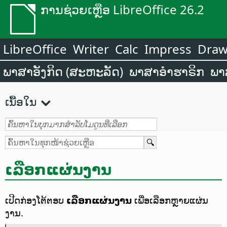
ການຊ່ວຍເຫຼືອ LibreOffice 26.2
LibreOffice
Writer
Calc
Impress
Dra
ພາສາອັງກິດ (ສະຫະລັດ)
ພາສາອຳຮາຣິກ
ພາ
ເນື້ອໃນ
ເລືອກແຜ່ນງານ
ເປີດກ່ອງໂຕ້ຕອບ
ເລືອກແຜ່ນງານ
ເພື່ອເລືອກຫຼາຍແຜ່ນ
ງານ.