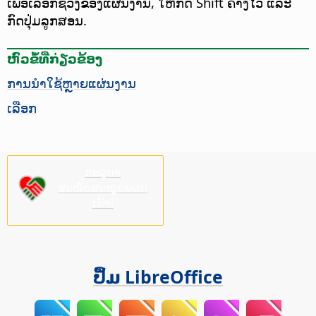
ເພື່ອເລືອກຊ່ວງຂອງແຜ່ນງານ, ໃຫ້ກົດ Shift ຄ້າງໄວ້ ແລະ
ກົດປຸ່ມລູກສອນ.
ຫົວຂໍ້ທີ່ກ່ຽວຂ້ອງ
ການນຳໃຊ້ຫຼາຍແຜ່ນງານ
ເລືອກ
ກະລຸນາ
ສະໜັບສະໜູນພວກ
ເຮົາ!
ປຶ້ມ LibreOffice