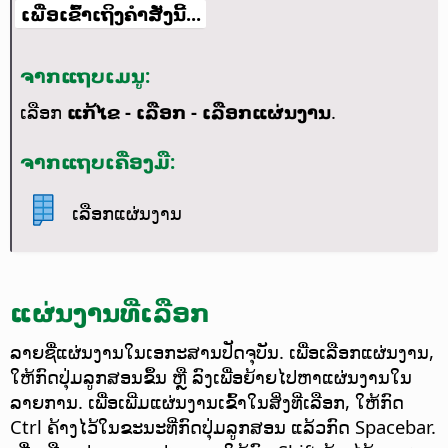
ເພື່ອເຂົ້າເຖິງຄຳສັ່ງນີ້...
ຈາກແຖບເມນູ:
ເລືອກ
ແກ້ໄຂ - ເລືອກ - ເລືອກແຜ່ນງານ
.
ຈາກແຖບເຄື່ອງມື:
ເລືອກແຜ່ນງານ
ແຜ່ນງານທີ່ເລືອກ
ລາຍຊື່ແຜ່ນງານໃນເອກະສານປັດຈຸບັນ. ເພື່ອເລືອກແຜ່ນງານ,
ໃຫ້ກົດປຸ່ມລູກສອນຂຶ້ນ ຫຼື ລົງເພື່ອຍ້າຍໄປຫາແຜ່ນງານໃນ
ລາຍການ. ເພື່ອເພີ່ມແຜ່ນງານເຂົ້າໃນສິ່ງທີ່ເລືອກ, ໃຫ້ກົດ
Ctrl
ຄ້າງໄວ້ໃນຂະນະທີ່ກົດປຸ່ມລູກສອນ ແລ້ວກົດ Spacebar.