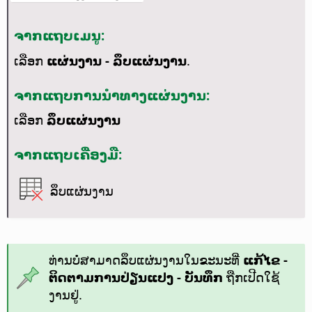
ຈາກແຖບເມນູ:
ເລືອກ
ແຜ່ນງານ - ລຶບແຜ່ນງານ
.
ຈາກແຖບການນຳທາງແຜ່ນງານ:
ເລືອກ
ລຶບແຜ່ນງານ
ຈາກແຖບເຄື່ອງມື:
ລຶບແຜ່ນງານ
ທ່ານບໍ່ສາມາດລຶບແຜ່ນງານໃນຂະນະທີ່
ແກ້ໄຂ -
ຕິດຕາມການປ່ຽນແປງ - ບັນທຶກ
ຖືກເປີດໃຊ້
ງານຢູ່.