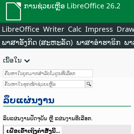
ການຊ່ວຍເຫຼືອ LibreOffice 26.2
LibreOffice
Writer
Calc
Impress
Dra
ພາສາອັງກິດ (ສະຫະລັດ)
ພາສາອຳຮາຣິກ
ພາ
ເນື້ອໃນ
ລຶບແຜ່ນງານ
ລຶບແຜ່ນງານປັດຈຸບັນ ຫຼື ແຜ່ນງານທີ່ເລືອກ.
ເພື່ອເຂົ້າເຖິງຄຳສັ່ງນີ້...