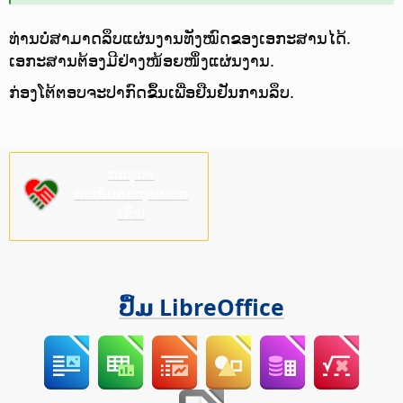
ທ່ານບໍ່ສາມາດລຶບແຜ່ນງານທັງໝົດຂອງເອກະສານໄດ້.
ເອກະສານຕ້ອງມີຢ່າງໜ້ອຍໜຶ່ງແຜ່ນງານ.
ກ່ອງໂຕ້ຕອບຈະປາກົດຂຶ້ນເພື່ອຢືນຢັນການລຶບ.
ກະລຸນາ
ສະໜັບສະໜູນພວກ
ເຮົາ!
ປຶ້ມ LibreOffice