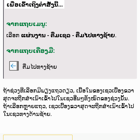
ເພື່ອເຂົ້າເຖິງຄຳສັ່ງນີ້...
ຈາກແຖບເມນູ:
ເລືອກ
ແຜ່ນງານ - ຕື່ມເຊລ - ຕື່ມໄປທາງຊ້າຍ
.
ຈາກແຖບເຄື່ອງມື:
ຕື່ມໄປທາງຊ້າຍ
ຖ້າຊ່ວງທີ່ເລືອກມີພຽງແຖວດຽວ, ເນື້ອໃນຂອງເຊວເບື້ອງຂວາ
ສຸດຈະຖືກສຳເນົາເຂົ້າໄປໃນເຊວອື່ນໆທັງໝົດຂອງຊ່ວງນັ້ນ.
ຖ້າເລືອກຫຼາຍແຖວ, ເຊວເບື້ອງຂວາສຸດຈະຖືກສຳເນົາເຂົ້າໄປ
ໃນເຊວທາງດ້ານຊ້າຍ.