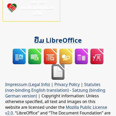
ກະລຸນາ
ສະໜັບສະໜູນພວກ
ເຮົາ!
ປຶ້ມ LibreOffice
Impressum (Legal Info)
|
Privacy Policy
|
Statutes
(non-binding English translation)
-
Satzung (binding
German version)
| Copyright information: Unless
otherwise specified, all text and images on this
website are licensed under the
Mozilla Public License
v2.0
. “LibreOffice” and “The Document Foundation” are