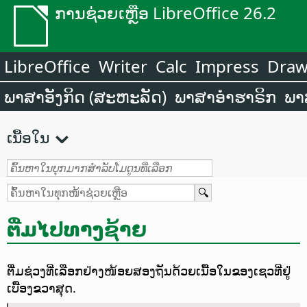
ການຊ່ວຍເຫຼືອ LibreOffice 26.2
LibreOffice
Writer
Calc
Impress
Dra
ພາສາອັງກິດ (ສະຫະລັດ)
ພາສາອຳຮາຣິກ
ພາ
ເນື້ອໃນ
ຕື່ມໄປທາງຊ້າຍ
ຕື່ມຊ່ວງທີ່ເລືອກຢ່າງໜ້ອຍສອງຖັນດ້ວຍເນື້ອໃນຂອງເຊວທີ່ຢູ່
ເບື້ອງຂວາສຸດ.