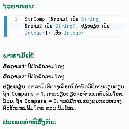
ໄວຍາກອນ:
StrComp 
(
ຂໍ້ຄວາມ
1
 ເປັນ 
String
,
ຂໍ້ຄວາມ
2
 ເປັນ 
String
[
,
 ປຽບທຽບ ເປັນ 
Integer
]
)
 ເປັນ 
Integer
ພາຣາມິເຕີ:
ຂໍ້ຄວາມ1
: ນິພົດຂໍ້ຄວາມໃດໆ
ຂໍ້ຄວາມ2
: ນິພົດຂໍ້ຄວາມໃດໆ
ປຽບທຽບ
: ພາລາມິເຕີທາງເລືອກນີ້ກຳນົດວິທີການປຽບທຽບ.
ຖ້າ
= 1, ການປຽບທຽບຈະຈຳແນກຕົວພິມໃຫຍ່-
Compare
ນ້ອຍ. ຖ້າ
= 0, ຈະບໍ່ມີການແບ່ງແຍກລະຫວ່າງ
Compare
ຕົວອັກສອນພິມໃຫຍ່ ແລະ ພິມນ້ອຍ.
ປະເພດຄ່າທີ່ສົ່ງກັບ: