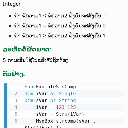
Integer
ຖ້າ ຂໍ້ຄວາມ1 < ຂໍ້ຄວາມ2 ຟັງຊັນຈະສົ່ງຄືນ -1
ຖ້າ ຂໍ້ຄວາມ1 = ຂໍ້ຄວາມ2 ຟັງຊັນຈະສົ່ງຄືນ 0
ຖ້າ ຂໍ້ຄວາມ1 > ຂໍ້ຄວາມ2 ຟັງຊັນຈະສົ່ງຄືນ 1
ລະຫັດຂໍ້ຜິດພາດ:
5 ການເອີ້ນໃຊ້ໂປຣຊີເຈີບໍ່ຖືກຕ້ອງ
ຕົວຢ່າງ:
Sub
Dim
 iVar 
As
Single
Dim
 sVar 
As
String
    iVar 
=
123.123
    sVar 
=
 Str
$
(
iVar
)
    MsgBox strcomp
(
sVar 
,
Str
$
(
iVar
)
,
1
)