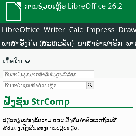
ການຊ່ວຍເຫຼືອ LibreOffice 26.2
LibreOffice
Writer
Calc
Impress
Dra
ພາສາອັງກິດ (ສະຫະລັດ)
ພາສາອຳຮາຣິກ
ພາ
ເນື້ອໃນ
ຟັງຊັນ StrComp
ປຽບທຽບສອງຂໍ້ຄວາມ ແລະ ສົ່ງຄືນຄ່າຕົວເລກຖ້ວນທີ່
ສະແດງເຖິງຜົນຂອງການປຽບທຽບ.