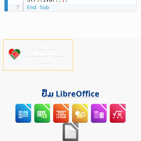
End
Sub
ກະລຸນາ
ສະໜັບສະໜູນພວກ
ເຮົາ!
ປຶ້ມ LibreOffice