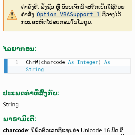
ຄ່າຄົງທີ່, ຟັງຊັນ ຫຼື ອັອບເຈັກນີ້ຈະຖືກເປີດໃຊ້ດ້ວຍ
ຄຳສັ່ງ
ທີ່ວາງໄວ້
Option VBASupport 1
ກ່ອນລະຫັດໂປຣແກຣມໃນໂມດູນ.
ໄວຍາກອນ:
ChrW
(
charcode 
As
Integer
)
As
String
ປະເພດຄ່າທີ່ສົ່ງກັບ:
String
ພາຣາມິເຕີ:
charcode
: ນິພົດຕົວເລກທີ່ແທນຄ່າ Unicode 16 ບິດ ທີ່