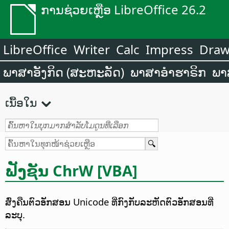
ການຊ່ວຍເຫຼືອ LibreOffice 26.2
LibreOffice
Writer
Calc
Impress
Dra
ພາສາອັງກິດ (ສະຫະລັດ)
ພາສາອຳຮາຣິກ
ພາ
ເນື້ອໃນ
ຟັງຊັນ ChrW [VBA]
ສົ່ງຄືນຕົວອັກສອນ Unicode ທີ່ກົງກັບລະຫັດຕົວອັກສອນທີ່
ລະບຸ.