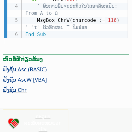
' ຜົນການພິມຈະປະກົດໃນໄດອາລັອກເປັນ: 
From Α to Ω
    MsgBox ChrW
(
charcode 
:
=
116
)
' "t" ຕົວອັກສອນ T ພິມນ້ອຍ
End
Sub
ຫົວຂໍ້ທີ່ກ່ຽວຂ້ອງ
ຟັງຊັນ Asc (BASIC)
ຟັງຊັນ AscW [VBA]
ຟັງຊັນ Chr
ກະລຸນາ
ສະໜັບສະໜູນພວກ
ເຮົາ!