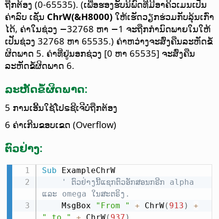
ຖືກຕ້ອງ (0-65535). (ເພື່ອຮອງຮັບນິພົດທີ່ມີອາຄິວເມນເປັນ
ຄ່າລົບ ເຊັ່ນ
ChrW(&H8000)
ໃຫ້ເຮັດວຽກຮ່ວມກັບລຸ້ນເກົ່າ
ໄດ້, ຄ່າໃນຊ່ວງ −32768 ຫາ −1 ຈະຖືກກຳນົດພາຍໃນໃຫ້
ເປັນຊ່ວງ 32768 ຫາ 65535.) ຄ່າຫວ່າງຈະສົ່ງຄືນລະຫັດຂໍ້
ຜິດພາດ 5. ຄ່າທີ່ຢູ່ນອກຊ່ວງ [0 ຫາ 65535] ຈະສົ່ງຄືນ
ລະຫັດຂໍ້ຜິດພາດ 6.
ລະຫັດຂໍ້ຜິດພາດ:
5 ການເອີ້ນໃຊ້ໂປຣຊີເຈີບໍ່ຖືກຕ້ອງ
6 ຄ່າເກີນຂອບເຂດ (Overflow)
ຕົວຢ່າງ:
Sub
 ExampleChrW

' ຕົວຢ່າງນີ້ແຊກຕົວອັກສອນກຣີກ alpha 
ແລະ omega ໃນສະຕຣິງ.
    MsgBox 
"From "
+
 ChrW
(
913
)
+
" to "
+
 ChrW
(
937
)