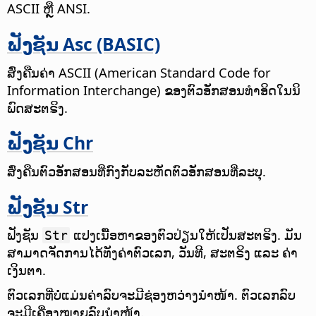
ASCII ຫຼື ANSI.
ຟັງຊັນ Asc (BASIC)
ສົ່ງຄືນຄ່າ ASCII (American Standard Code for
Information Interchange) ຂອງຕົວອັກສອນທຳອິດໃນນິ
ພົດສະຕຣິງ.
ຟັງຊັນ Chr
ສົ່ງຄືນຕົວອັກສອນທີ່ກົງກັບລະຫັດຕົວອັກສອນທີ່ລະບຸ.
ຟັງຊັນ Str
ຟັງຊັນ
ແປງເນື້ອຫາຂອງຕົວປ່ຽນໃຫ້ເປັນສະຕຣິງ. ມັນ
Str
ສາມາດຈັດການໄດ້ທັງຄ່າຕົວເລກ, ວັນທີ, ສະຕຣິງ ແລະ ຄ່າ
ເງິນຕາ.
ຕົວເລກທີ່ບໍ່ແມ່ນຄ່າລົບຈະມີຊ່ອງຫວ່າງນຳໜ້າ. ຕົວເລກລົບ
ຈະມີເຄື່ອງໝາຍລົບນຳໜ້າ.