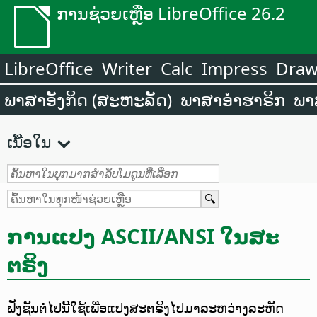
ການຊ່ວຍເຫຼືອ LibreOffice 26.2
LibreOffice
Writer
Calc
Impress
Dra
ພາສາອັງກິດ (ສະຫະລັດ)
ພາສາອຳຮາຣິກ
ພາ
ເນື້ອໃນ
ການແປງ ASCII/ANSI ໃນສະ
ຕຣິງ
ຟັງຊັນຕໍ່ໄປນີ້ໃຊ້ເພື່ອແປງສະຕຣິງໄປມາລະຫວ່າງລະຫັດ