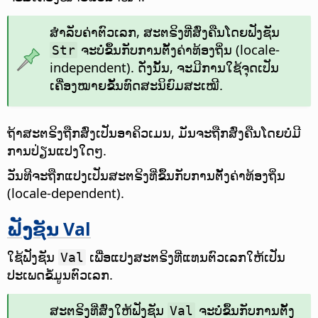
ສຳລັບຄ່າຕົວເລກ, ສະຕຣິງທີ່ສົ່ງຄືນໂດຍຟັງຊັນ
ຈະບໍ່ຂຶ້ນກັບການຕັ້ງຄ່າທ້ອງຖິ່ນ (locale-
Str
independent). ດັ່ງນັ້ນ, ຈະມີການໃຊ້ຈຸດເປັນ
ເຄື່ອງໝາຍຂັ້ນທົດສະນິຍົມສະເໝີ.
ຖ້າສະຕຣິງຖືກສົ່ງເປັນອາຄິວເມນ, ມັນຈະຖືກສົ່ງຄືນໂດຍບໍ່ມີ
ການປ່ຽນແປງໃດໆ.
ວັນທີຈະຖືກແປງເປັນສະຕຣິງທີ່ຂຶ້ນກັບການຕັ້ງຄ່າທ້ອງຖິ່ນ
(locale-dependent).
ຟັງຊັນ Val
ໃຊ້ຟັງຊັນ
ເພື່ອແປງສະຕຣິງທີ່ແທນຕົວເລກໃຫ້ເປັນ
Val
ປະເພດຂໍ້ມູນຕົວເລກ.
ສະຕຣິງທີ່ສົ່ງໃຫ້ຟັງຊັນ
ຈະບໍ່ຂຶ້ນກັບການຕັ້ງ
Val