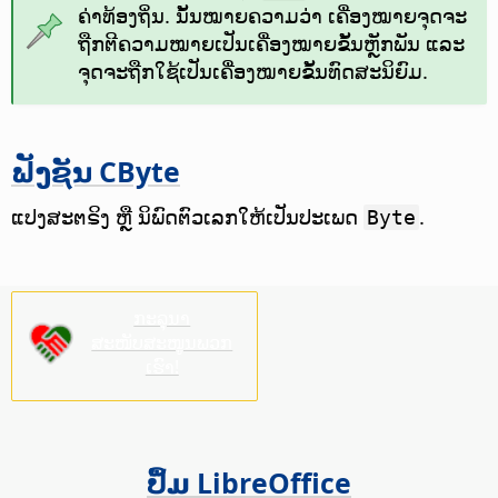
ຄ່າທ້ອງຖິ່ນ. ນັ້ນໝາຍຄວາມວ່າ ເຄື່ອງໝາຍຈຸດຈະ
ຖືກຕີຄວາມໝາຍເປັນເຄື່ອງໝາຍຂັ້ນຫຼັກພັນ ແລະ
ຈຸດຈະຖືກໃຊ້ເປັນເຄື່ອງໝາຍຂັ້ນທົດສະນິຍົມ.
ຟັງຊັນ CByte
ແປງສະຕຣິງ ຫຼື ນິພົດຕົວເລກໃຫ້ເປັນປະເພດ
.
Byte
ກະລຸນາ
ສະໜັບສະໜູນພວກ
ເຮົາ!
ປຶ້ມ LibreOffice