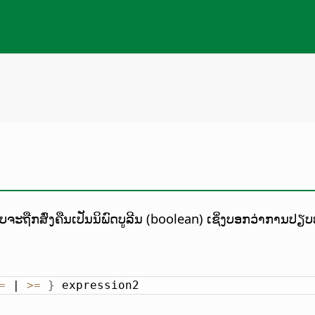
ະຖືກສົ່ງຄືນເປັນນິພົດບູລີນ (boolean) ເຊິ່ງບອກວ່າການປຽບ
=
 | 
>
=
}
 expression2