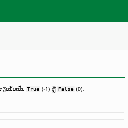
ທຽບນັ້ນເປັນ
(-1) ຫຼື
(0).
True
False