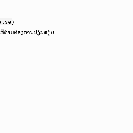
)
alse
ໆ ທີ່ທ່ານຕ້ອງການປຽບທຽບ.