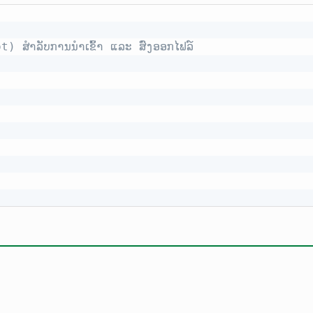
ot) ສຳລັບການນຳເຂົ້າ ແລະ ສົ່ງອອກໄຟລ໌