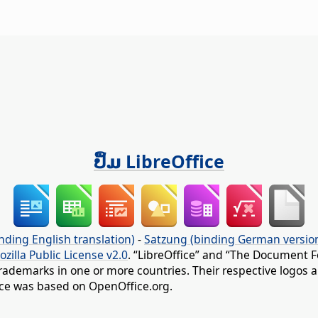
ປຶ້ມ LibreOffice
nding English translation)
-
Satzung (binding German versio
ozilla Public License v2.0
. “LibreOffice” and “The Document F
rademarks in one or more countries. Their respective logos an
fice was based on OpenOffice.org.