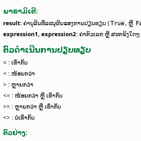
ພາຣາມິເຕີ:
result
: ຄ່າບູລີນທີ່ລະບຸຜົນຂອງການປຽບທຽບ (
, ຫຼື
True
F
expression1, expression2
: ຄ່າຕົວເລກ ຫຼື ສະຕຣິງໃດ
ຕົວດຳເນີນການປຽບທຽບ
= : ເທົ່າກັບ
< : ໜ້ອຍກວ່າ
> : ຫຼາຍກວ່າ
<= : ໜ້ອຍກວ່າ ຫຼື ເທົ່າກັບ
>= : ຫຼາຍກວ່າ ຫຼື ເທົ່າກັບ
<> : ບໍ່ເທົ່າກັບ
ຕົວຢ່າງ: