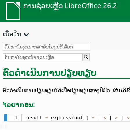
ການຊ່ວຍເຫຼືອ LibreOffice 26.2
ເນື້ອໃນ
ຕົວດຳເນີນການປຽບທຽບ
ຕົວດຳເນີນການປຽບທຽບໃຊ້ເພື່ອປຽບທຽບສອງນິພົດ. ຜົນໄດ້ຮັບຈ
ໄວຍາກອນ:
result 
=
 expression1 
{
=
 | 
<
 | 
>
 | 
<