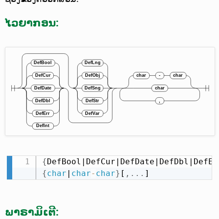
ໄວຍາກອນ:
{
DefBool|DefCur|DefDate|DefDbl|DefEr
{
char
|
char
-
char
}
[
,
.
.
.
]
ພາຣາມິເຕີ: