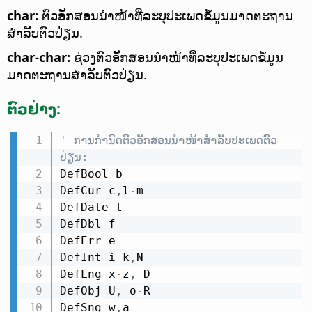
char:
ຕົວອັກສອນນຳໜ້າທີ່ລະບຸປະເພດຂໍ້ມູນມາດຕະຖານ
ສຳລັບຕົວປ່ຽນ.
char-char:
ຊ່ວງຕົວອັກສອນນຳໜ້າທີ່ລະບຸປະເພດຂໍ້ມູນ
ມາດຕະຖານສຳລັບຕົວປ່ຽນ.
ຕົວຢ່າງ:
' ການກຳນົດຕົວອັກສອນນຳໜ້າສຳລັບປະເພດຕົວ
ປ່ຽນ:
DefBool b

DefCur c
,
l
-
m

DefDate t

DefDbl f

DefErr e

DefInt i
-
k
,
N

DefLng x
-
z
,
 D

DefObj U
,
 o
-
R

DefSng w
,
a
