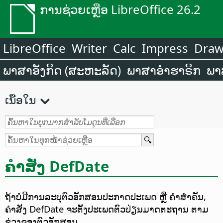
ການຊ່ວຍເຫຼືອ LibreOffice 26.2
LibreOffice
Writer
Calc
Impress
Dra
ພາສາອັງກິດ (ສະຫະລັດ)
ພາສາອຳຮາຣິກ
ພາ
ເນື້ອໃນ
ຄຳສັ່ງ DefDate
ຖ້າບໍ່ມີການລະບຸຕົວອັກສອນປະກາດປະເພດ ຫຼື ຄຳສຳຄັນ,
ຄຳສັ່ງ DefDate ຈະຕັ້ງປະເພດຕົວປ່ຽນມາດຕະຖານ ຕາມ
ຊ່ວງຂອງຕົວອັກສອນ.