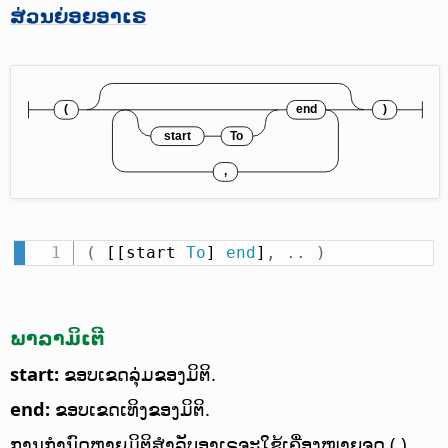
ສ່ວນຍ່ອຍອາເຣ
(
 [[start 
To
] 
end
]
,
.
.
)
ພາລາມິເຕີ
start:
ຂອບເຂດລຸ່ມຂອງມິຕິ.
end:
ຂອບເຂດເທິງຂອງມິຕິ.
ການກຳນົດຫຼາຍມິຕິສຳລັບອາເຣຈະໃຊ້ເຄື່ອງໝາຍຈຸດ (
,
).