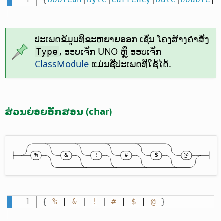
ປະເພດຂໍ້ມູນທີ່ຂະຫຍາຍອອກ ເຊັ່ນ ໂຄງສ້າງຄຳສັ່ງ
, ອອບເຈັກ UNO ຫຼື ອອບເຈັກ
Type
ClassModule
ແມ່ນຊື່ປະເພດທີ່ໃຊ້ໄດ້.
ສ່ວນຍ່ອຍອັກສອນ (char)
{
%
 | 
&
 | 
!
 | 
#
 | 
$
 | 
@
}