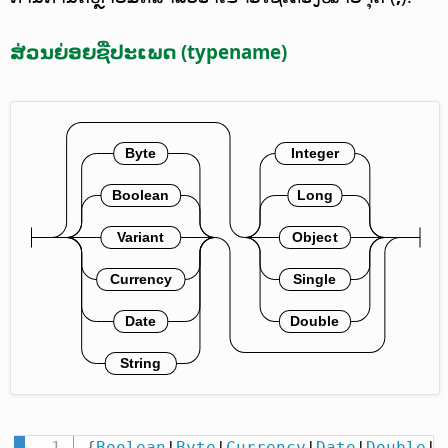
ສ່ວນຍ່ອຍຊື່ປະເພດ (typename)
{
Boolean
|
Byte
|
Currency
|
Date
|
Double
|
I