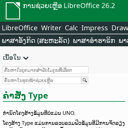
ການຊ່ວຍເຫຼືອ LibreOffice 26.2
LibreOffice
Writer
Calc
Impress
Dra
ພາສາອັງກິດ (ສະຫະລັດ)
ພາສາອຳຮາຣິກ
ພາ
ເນື້ອໃນ
ຄຳສັ່ງ Type
ກຳນົດໂຄງສ້າງຂໍ້ມູນທີ່ບໍ່ແມ່ນ UNO.
ໂຄງສ້າງ Type ແມ່ນການລວບລວມຟິວຂໍ້ມູນທີ່ມີການຈັດລຽງ