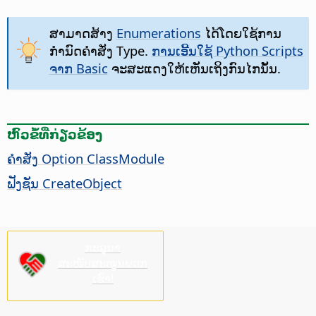
ສາມາດສ້າງ
Enumerations
ໄດ້ໂດຍໃຊ້ການ
ກຳນົດຄຳສັ່ງ Type.
ການເອີ້ນໃຊ້ Python Scripts
ຈາກ Basic
ຈະສະແດງໃຫ້ເຫັນເຖິງກົນໄກນັ້ນ.
ຫົວຂໍ້ທີ່ກ່ຽວຂ້ອງ
ຄຳສັ່ງ Option ClassModule
ຟັງຊັນ CreateObject
ກະລຸນາ
ສະໜັບສະໜູນພວກ
ເຮົາ!