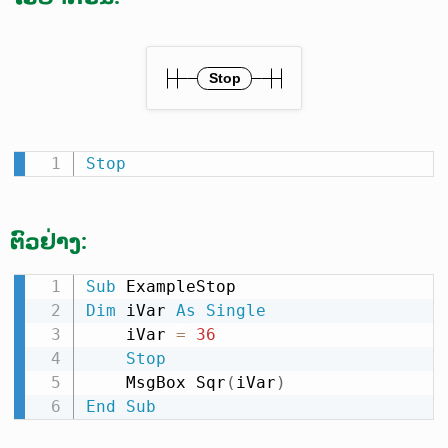
Stop
ຕົວຢ່າງ:
Sub
Dim
 iVar 
As
Single
    iVar 
=
36
Stop
    MsgBox Sqr
(
iVar
)
End
Sub