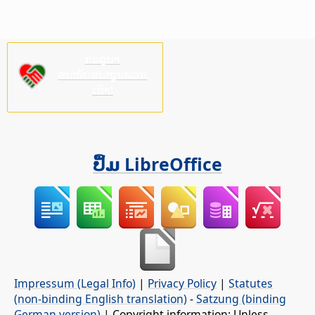
ກະລຸນາ
ສະໜັບສະໜູນພວກ
ເຮົາ!
ປຶ້ມ LibreOffice
Impressum (Legal Info)
|
Privacy Policy
|
Statutes
(non-binding English translation)
-
Satzung (binding
German version)
| Copyright information: Unless