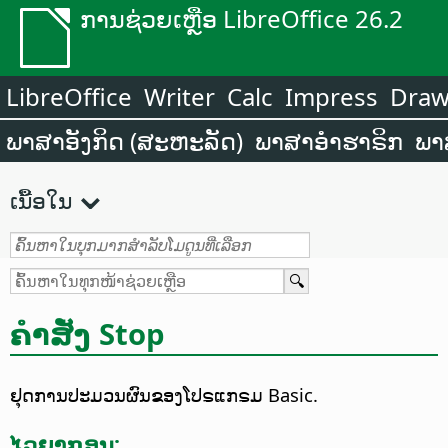
ການຊ່ວຍເຫຼືອ LibreOffice 26.2
LibreOffice
Writer
Calc
Impress
Dra
ພາສາອັງກິດ (ສະຫະລັດ)
ພາສາອຳຮາຣິກ
ພາ
ເນື້ອໃນ
ຄຳສັ່ງ Stop
ຢຸດການປະມວນຜົນຂອງໂປຣແກຣມ Basic.
ໄວຍາກອນ: