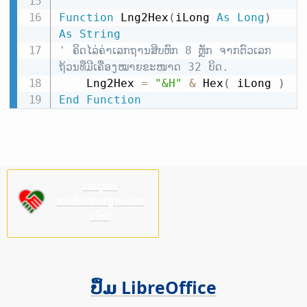
Function
 Lng2Hex
(
iLong 
As
Long
)
As
String
' ຄິດໄລ່ຄ່າເລກຖານສິບຫົກ 8 ຫຼັກ ຈາກຕົວເລກ
ຖ້ວນທີ່ມີເຄື່ອງໝາຍຂະໜາດ 32 ບິດ.
    Lng2Hex 
=
"&H"
&
 Hex
(
 iLong 
)
End
Function
ກະລຸນາ
ສະໜັບສະໜູນພວກ
ເຮົາ!
ປຶ້ມ LibreOffice