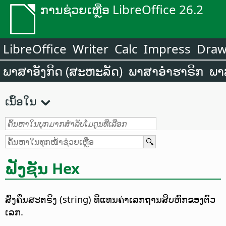
ການຊ່ວຍເຫຼືອ LibreOffice 26.2
LibreOffice
Writer
Calc
Impress
Dra
ພາສາອັງກິດ (ສະຫະລັດ)
ພາສາອຳຮາຣິກ
ພາ
ເນື້ອໃນ
ຟັງຊັນ Hex
ສົ່ງຄືນສະຕຣິງ (string) ທີ່ແທນຄ່າເລກຖານສິບຫົກຂອງຕົວ
ເລກ.