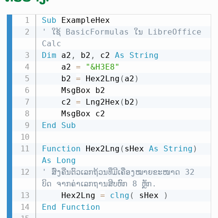
Sub
' ໃຊ້ BasicFormulas ໃນ LibreOffice 
Calc
Dim
 a2
,
 b2
,
 c2 
As
String
    a2 
=
"&H3E8"
    b2 
=
 Hex2Lng
(
a2
)
    MsgBox b2

    c2 
=
 Lng2Hex
(
b2
)
End
Sub
Function
 Hex2Lng
(
sHex 
As
String
)
As
Long
' ສົ່ງຄືນຕົວເລກຖ້ວນທີ່ມີເຄື່ອງໝາຍຂະໜາດ 32 
ບິດ ຈາກຄ່າເລກຖານສິບຫົກ 8 ຫຼັກ.
    Hex2Lng 
=
clng
(
 sHex 
)
End
Function