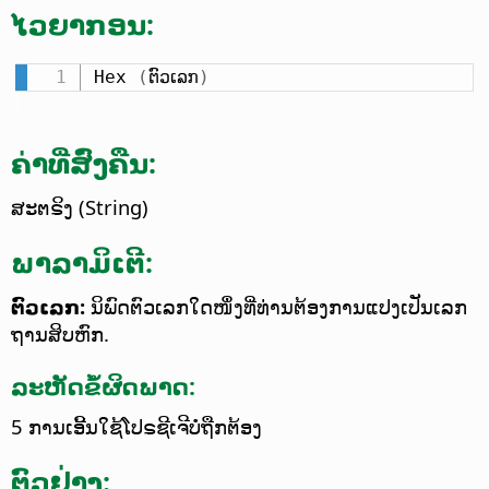
ໄວຍາກອນ:
Hex 
(
ຕົວເລກ
)
ຄ່າທີ່ສົ່ງຄືນ:
ສະຕຣິງ (String)
ພາລາມິເຕີ:
ຕົວເລກ:
ນິພົດຕົວເລກໃດໜຶ່ງທີ່ທ່ານຕ້ອງການແປງເປັນເລກ
ຖານສິບຫົກ.
ລະຫັດຂໍ້ຜິດພາດ:
5 ການເອີ້ນໃຊ້ໂປຣຊີເຈີບໍ່ຖືກຕ້ອງ
ຕົວຢ່າງ: