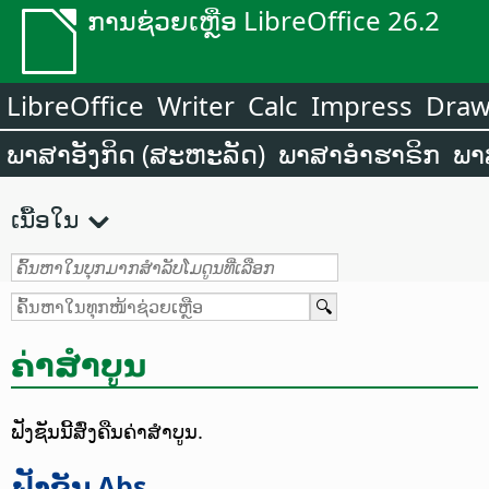
ການຊ່ວຍເຫຼືອ LibreOffice 26.2
LibreOffice
Writer
Calc
Impress
Dra
ພາສາອັງກິດ (ສະຫະລັດ)
ພາສາອຳຮາຣິກ
ພາ
ເນື້ອໃນ
ຄ່າສຳບູນ
ຟັງຊັນນີ້ສົ່ງຄືນຄ່າສຳບູນ.
ຟັງຊັນ Abs