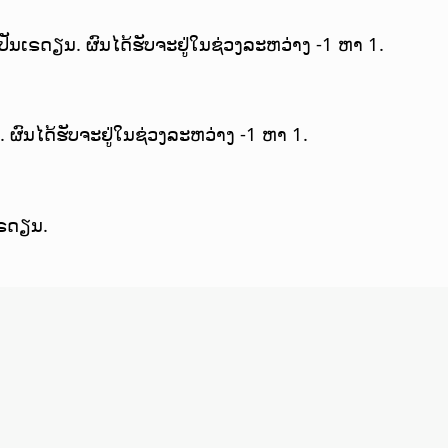
ັນເຣດຽນ. ຜົນໄດ້ຮັບຈະຢູ່ໃນຊ່ວງລະຫວ່າງ -1 ຫາ 1.
. ຜົນໄດ້ຮັບຈະຢູ່ໃນຊ່ວງລະຫວ່າງ -1 ຫາ 1.
ເຣດຽນ.