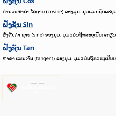
ຟັງຊັນ Cos
ຄຳນວນຫາຄ່າ ໂຄຊາຍ (cosine) ຂອງມຸມ. ມຸມແມ່ນຖືກລະບຸເປ
ຟັງຊັນ Sin
ສົ່ງຄືນຄ່າ ຊາຍ (sine) ຂອງມຸມ. ມຸມແມ່ນຖືກລະບຸເປັນເຣດຽນ
ຟັງຊັນ Tan
ຫາຄ່າ ແທນເຈັນ (tangent) ຂອງມຸມ. ມຸມແມ່ນຖືກລະບຸເປັນ
ກະລຸນາ
ສະໜັບສະໜູນພວກ
ເຮົາ!