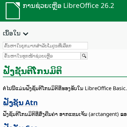
ການຊ່ວຍເຫຼືອ LibreOffice 26.2
ເນື້ອໃນ
ຟັງຊັນຕີໂກນມິຕິ
ຕໍ່ໄປນີ້ແມ່ນຟັງຊັນຕີໂກນມິຕິທີ່ຮອງຮັບໃນ LibreOffice Basic.
ຟັງຊັນ Atn
ຟັງຊັນຕີໂກນມິຕິທີ່ສົ່ງຄືນຄ່າ ອາກແທນເຈັນ (arctangent) ຂອ