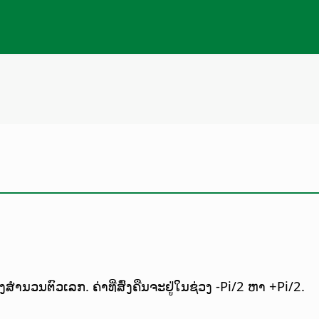
ງສຳນວນຕົວເລກ. ຄ່າທີ່ສົ່ງຄືນຈະຢູ່ໃນຊ່ວງ -Pi/2 ຫາ +Pi/2.