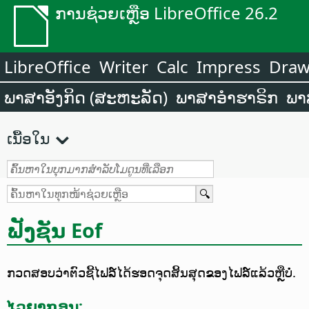
ການຊ່ວຍເຫຼືອ LibreOffice 26.2
LibreOffice
Writer
Calc
Impress
Dra
ພາສາອັງກິດ (ສະຫະລັດ)
ພາສາອຳຮາຣິກ
ພາ
ເນື້ອໃນ
ຟັງຊັນ Eof
ກວດສອບວ່າຕົວຊີ້ໄຟລ໌ໄດ້ຮອດຈຸດສິ້ນສຸດຂອງໄຟລ໌ແລ້ວຫຼືບໍ່.
ໄວຍາກອນ: