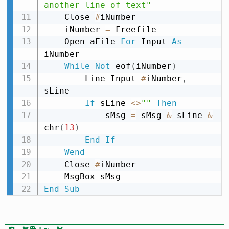
another line of text"
    Close 
#
iNumber

    iNumber 
=
 Freefile

    Open aFile 
For
 Input 
As
iNumber

While
Not
 eof
(
iNumber
)
        Line Input 
#
iNumber
,
sLine

If
 sLine 
<
>
""
Then
            sMsg 
=
 sMsg 
&
 sLine 
&
chr
(
13
)
End
If
Wend
    Close 
#
iNumber

End
Sub