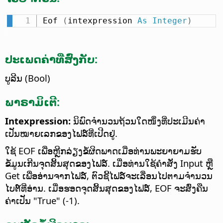
Eof 
(
intexpression 
As
Integer
)
ປະເພດຄ່າທີ່ສົ່ງກັບ:
ບູລີນ (Bool)
ພາຣາມິເຕີ:
Intexpression:
ນິພົດຈຳນວນຖ້ວນໃດໜຶ່ງທີ່ປະເມີນຄ່າ
ເປັນໝາຍເລກຂອງໄຟລ໌ທີ່ເປີດຢູ່.
ໃຊ້ EOF ເພື່ອຫຼີກລ່ຽງຂໍ້ຜິດພາດເມື່ອທ່ານພະຍາຍາມຮັບ
ຂໍ້ມູນເກີນຈຸດສິ້ນສຸດຂອງໄຟລ໌. ເມື່ອທ່ານໃຊ້ຄຳສັ່ງ Input ຫຼື
Get ເພື່ອອ່ານຈາກໄຟລ໌, ຕົວຊີ້ໄຟລ໌ຈະເລື່ອນໄປຕາມຈຳນວນ
ໄບຕ໌ທີ່ອ່ານ. ເມື່ອຮອດຈຸດສິ້ນສຸດຂອງໄຟລ໌, EOF ຈະສົ່ງຄືນ
ຄ່າເປັນ "True" (-1).