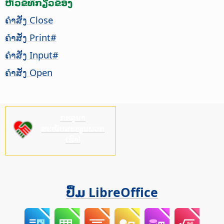
ຫົວຂໍ້ທີ່ກ່ຽວຂ້ອງ
ຄຳສັ່ງ Close
ຄຳສັ່ງ Print#
ຄຳສັ່ງ Input#
ຄຳສັ່ງ Open
ກະລຸນາ
ສະໜັບສະໜູນພວກ
ເຮົາ!
ປຶ້ມ LibreOffice