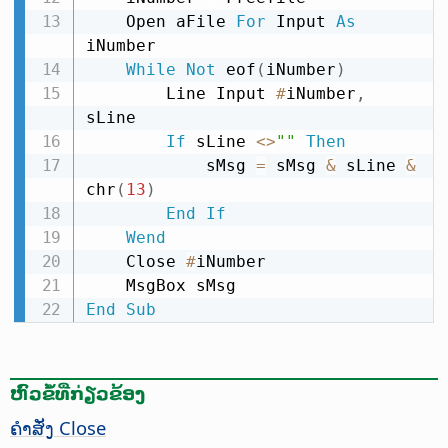
    Open aFile 
For
 Input 
As
iNumber

While
Not
 eof
(
iNumber
)
        Line Input 
#
iNumber
,
sLine

If
 sLine 
<
>
""
Then
            sMsg 
=
 sMsg 
&
 sLine 
&
chr
(
13
)
End
If
Wend
    Close 
#
iNumber

End
Sub
ຫົວຂໍ້ທີ່ກ່ຽວຂ້ອງ
ຄຳສັ່ງ Close