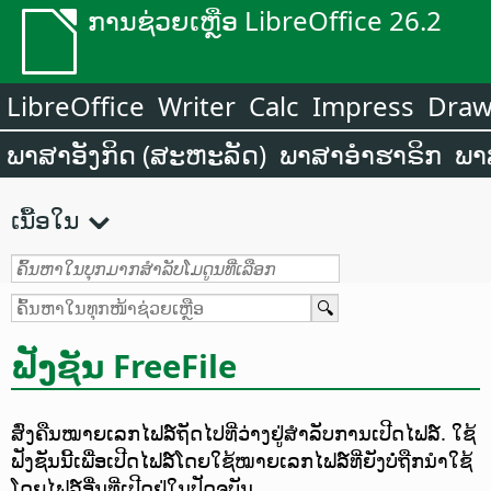
ການຊ່ວຍເຫຼືອ LibreOffice 26.2
LibreOffice
Writer
Calc
Impress
Dra
ພາສາອັງກິດ (ສະຫະລັດ)
ພາສາອຳຮາຣິກ
ພາ
ເນື້ອໃນ
ຟັງຊັນ FreeFile
ສົ່ງຄືນໝາຍເລກໄຟລ໌ຖັດໄປທີ່ວ່າງຢູ່ສຳລັບການເປີດໄຟລ໌. ໃຊ້
ຟັງຊັນນີ້ເພື່ອເປີດໄຟລ໌ໂດຍໃຊ້ໝາຍເລກໄຟລ໌ທີ່ຍັງບໍ່ຖືກນຳໃຊ້
ໂດຍໄຟລ໌ອື່ນທີ່ເປີດຢູ່ໃນປັດຈຸບັນ.