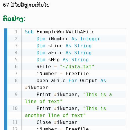
67 ມີໄຟລ໌ຫຼາຍເກີນໄປ
ຕົວຢ່າງ:
Sub
 ExampleWorkWithAFile

Dim
 iNumber 
As
Integer
Dim
 sLine 
As
String
Dim
 aFile 
As
String
Dim
 sMsg 
As
String
    aFile 
=
"~/data.txt"
    iNumber 
=
 Freefile

    Open aFile 
For
 Output 
As
#
iNumber

    Print 
#
iNumber
,
"This is a 
line of text"
    Print 
#
iNumber
,
"This is 
another line of text"
    Close 
#
iNumber

    iNumber 
=
 Freefile
