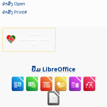
ຄຳສັ່ງ Open
ຄຳສັ່ງ Print#
ກະລຸນາ
ສະໜັບສະໜູນພວກ
ເຮົາ!
ປຶ້ມ LibreOffice