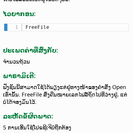
ໄວຍາກອນ:
FreeFile
ປະເພດຄ່າທີ່ສົ່ງກັບ:
ຈຳນວນຖ້ວນ
ພາຣາມິເຕີ:
ຟັງຊັນນີ້ສາມາດໃຊ້ໄດ້ພຽງແຕ່ຢູ່ທາງໜ້າຂອງຄຳສັ່ງ Open
ເທົ່ານັ້ນ. FreeFile ສົ່ງຄືນໝາຍເລກໄຟລ໌ຖັດໄປທີ່ວ່າງຢູ່, ແຕ່
ບໍ່ໄດ້ຈອງມັນໄວ້.
ລະຫັດຂໍ້ຜິດພາດ:
5 ການເອີ້ນໃຊ້ໂປຣຊີເຈີບໍ່ຖືກຕ້ອງ