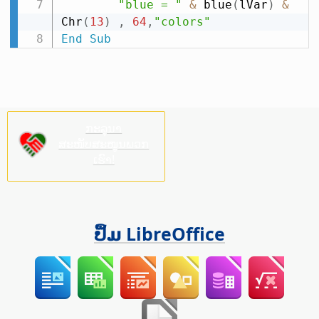
"blue = "
&
 blue
(
lVar
)
&
Chr
(
13
)
,
64
,
"colors"
End
Sub
ກະລຸນາ
ສະໜັບສະໜູນພວກ
ເຮົາ!
ປຶ້ມ LibreOffice