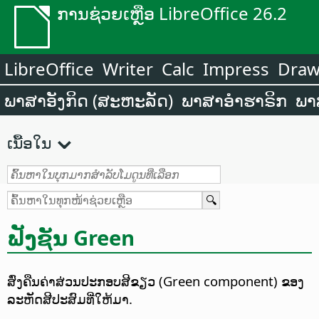
ການຊ່ວຍເຫຼືອ LibreOffice 26.2
LibreOffice
Writer
Calc
Impress
Dra
ພາສາອັງກິດ (ສະຫະລັດ)
ພາສາອຳຮາຣິກ
ພາ
ເນື້ອໃນ
ຟັງຊັນ Green
ສົ່ງຄືນຄ່າສ່ວນປະກອບສີຂຽວ (Green component) ຂອງ
ລະຫັດສີປະສົມທີ່ໃຫ້ມາ.