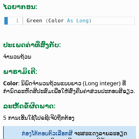
ໄວຍາກອນ:
Green 
(
Color 
As
Long
)
ປະເພດຄ່າທີ່ສົ່ງກັບ:
ຈຳນວນຖ້ວນ
ພາຣາມິເຕີ:
Color
: ນິພົດຈຳນວນຖ້ວນແບບຍາວ (Long integer) ທີ່
ກຳນົດລະຫັດສີປະສົມເພື່ອໃຫ້ສົ່ງຄືນຄ່າສ່ວນປະກອບສີຂຽວ.
ລະຫັດຂໍ້ຜິດພາດ:
5 ການເອີ້ນໃຊ້ໂປຣຊີເຈີບໍ່ຖືກຕ້ອງ
ກ່ອງໂຕ້ຕອບຕົວເລືອກສີ
ຈະສະແດງລາຍລະອຽດ