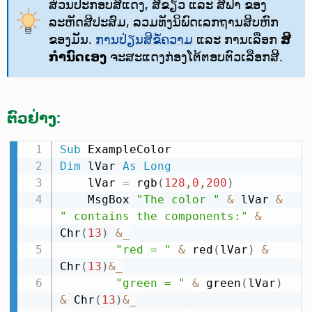
ສ່ວນປະກອບສີແດງ, ສີຂຽວ ແລະ ສີຟ້າ ຂອງ
ລະຫັດສີປະສົມ, ລວມທັງນິພົດເລກຖານສິບຫົກ
ຂອງມັນ.
ການປ່ຽນສີຂໍ້ຄວາມ
ແລະ ການເລືອກ
ສີ
ກຳນົດເອງ
ຈະສະແດງກ່ອງໂຕ້ຕອບຕົວເລືອກສີ.
ຕົວຢ່າງ:
Sub
Dim
 lVar 
As
Long
    lVar 
=
 rgb
(
128
,
0
,
200
)
    MsgBox 
"The color "
&
 lVar 
&
" contains the components:"
&
Chr
(
13
)
&
_
"red = "
&
 red
(
lVar
)
&
Chr
(
13
)
&
_
"green = "
&
 green
(
lVar
)
&
 Chr
(
13
)
&
_