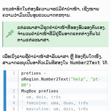
ແຖວທຳອິດໃນກ່ອງຂໍ້ຄວາມຈະບໍ່ມີຄຳນຳໜ້າ, ເຊິ່ງໝາຍ
ຄວາມວ່າມັນເປັນຮູບແບບມາດຕະຖານ.
ແຕ່ລະພາສາມີຊຸດຄຳນຳໜ້າທີ່ຮອງຮັບຂອງຕົນເອງ.
ຈຳນວນຄຳນຳໜ້າທີ່ມີຢູ່ນັ້ນອາດແຕກຕ່າງກັນໄປ
ຕາມແຕ່ລະພາສາ.
ເພື່ອເບິ່ງລາຍຊື່ຄຳນຳໜ້າສຳລັບພາສາ ຫຼື ທ້ອງຖິ່ນໃດໜຶ່ງ,
ສາມາດລະບຸເປັນອາກິວເມັນທີສອງໃນ
ໄດ້.
Number2Text
prefixes 
=
oRegion
.
Number2Text
(
"help"
,
"pt-
BR"
)
' um, dois, três
' feminine: uma, duas, três
' masculine: um, dois, três