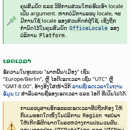
ຄຸນສົມບັດ ແລະ ວິທີການສ່ວນໃຫຍ່ຮັບເອົາ locale
ເປັນ argument. ຫາກບໍ່ມີການລະບຸ locale, ຈະ
ມີການໃຊ້ locale ຂອງສ່ວນຕິດຕໍ່ຜູ້ໃຊ້, ເຊິ່ງຖືກ
ກຳນົດໄວ້ໃນຄຸນສົມບັດ
ຂອງ
OfficeLocale
ບໍລິການ
.
Platform
ເຂດເວລາ
ຂໍ້ຄວາມໃນຮູບແບບ "ພາກພື້ນ/ເມືອງ" ເຊັ່ນ
"Europe/Berlin", ຫຼື ໄອດີເຂດເວລາ ເຊັ່ນ "UTC" ຫຼື
"GMT-8:00". ອ້າງອີງໃສ່ໜ້າວິກິ
ລາຍຊື່ເຂດເວລາໃນຖານ
ຂໍ້ມູນ tz
ສຳລັບລາຍຊື່ຂອງເຂດເວລາ ແລະ ໄອດີ ທີ່ເປັນໄປໄດ້.
ການລະບຸສາຍອັກຂະລະເຂດເວລາທີ່ບໍ່ຖືກຕ້ອງ ໃຫ້
ກັບເມທອດໃດໜຶ່ງໃນບໍລິການ
ຈະບໍ່ພາ
Region
ໃຫ້ເກີດຂໍ້ຜິດພາດໃນລະຫວ່າງການປະມວນຜົນ.
ແຕ່ເມທອດຢ່າງ
ແລະ
UTCDateTime
UTCNow