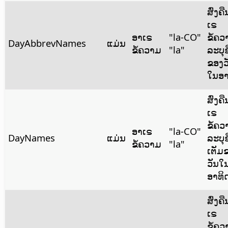
ສົ່ງຄ
ເຣ
ອາເຣ
"la-CO"
ຂໍ້ຄວ
DayAbbrevNames
ແມ່ນ
ຂໍ້ຄວາມ
"la"
ລະບຸຊື
ຂອງວ
ໃນອາ
ສົ່ງຄ
ເຣ
ຂໍ້ຄວ
ອາເຣ
"la-CO"
DayNames
ແມ່ນ
ລະບຸຊື
ຂໍ້ຄວາມ
"la"
ເຕັມ
ວັນໃ
ອາທິ
ສົ່ງຄ
ເຣ
ຂໍ້ຄວ