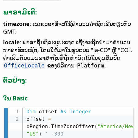
ພາຣາມິເຕີ:
timezone
: ເຂດເວລາທີ່ຈະໃຊ້ຄຳນວນຄ່າຊົດເຊີຍທຽບກັບ
GMT.
locale
: ພາສາຖິ່ນທີ່ລະບຸປະເທດ ເຊິ່ງຈະຖືກນຳມາຄຳນວນ
ຫາຄ່າອັອບເຊັດ, ໂດຍໃຫ້ມາໃນຮູບແບບ "la-CO" ຫຼື "CO".
ຄ່າເລີ່ມຕົ້ນແມ່ນພາສາຖິ່ນທີ່ຖືກກຳນົດໄວ້ໃນຄຸນສົມບັດ
ຂອງບໍລິການ
.
OfficeLocale
Platform
ຕົວຢ່າງ:
ໃນ Basic
Dim
 offset 
As
Integer
offset 
=
oRegion
.
TimeZoneOffset
(
"America/New_
"US"
)
' -300