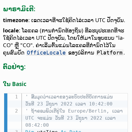
ພາຣາມິເຕີ:
timezone
: ເຂດເວລາທີ່ຈະໃຊ້ຄິດໄລ່ເວລາ UTC ປັດຈຸບັນ.
locale
: ໂລແຄລ (ການກຳນົດທ້ອງຖິ່ນ) ທີ່ລະບຸປະເທດທີ່ຈະ
ໃຊ້ຄິດໄລ່ເວລາ UTC ປັດຈຸບັນ, ໂດຍໃຫ້ມາໃນຮູບແບບ "la-
CO" ຫຼື "CO". ຄ່າເລີ່ມຕົ້ນແມ່ນໂລແຄລທີ່ກຳນົດໄວ້ໃນ
ຄຸນສົມບັດ
ຂອງບໍລິການ
.
OfficeLocale
Platform
ຕົວຢ່າງ:
ໃນ Basic
' ສົມມຸດວ່າເວລາຂອງລະບົບປະຕິບັດການແມ່ນ 
ວັນທີ 23 ມິຖຸນາ 2022 ເວລາ 10:42:00
' ຖ້າຄອມພິວເຕີຢູ່ໃນ Europe/Berlin, ເວລາ 
UTC ຈະແມ່ນ ວັນທີ 23 ມິຖຸນາ 2022 ເວລາ 
08:42:00