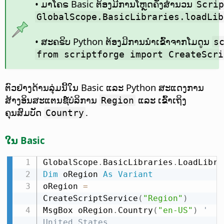
• ມາໂຄຣ Basic ຕ້ອງມີການໂຫຼດຄັງສຳນວນ
Scrip
GlobalScope.BasicLibraries.loadLib
• ສະຄຣິບ Python ຕ້ອງມີການນຳເຂົ້າຈາກໂມດູນ
s
from scriptforge import CreateScri
ຕົວຢ່າງດ້ານລຸ່ມນີ້ໃນ Basic ແລະ Python ສະແດງການ
ສ້າງອິນສະແຕນຊ໌ບໍລິການ
ແລະ ເຂົ້າເຖິງ
Region
ຄຸນສົມບັດ
.
Country
ໃນ Basic
GlobalScope
.
BasicLibraries
.
LoadLibra
Dim
 oRegion 
As
Variant
oRegion 
=
CreateScriptService
(
"Region"
)
MsgBox oRegion
.
Country
(
"en-US"
)
' 
United States