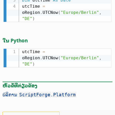
Dim
 utcTime 
As
Date
utcTime 
=
oRegion
.
UTCNow
(
"Europe/Berlin"
,
"DE"
)
ໃນ Python
utcTime 
=
oRegion
.
UTCNow
(
"Europe/Berlin"
,
"DE"
)
ຫົວຂໍ້ທີ່ກ່ຽວຂ້ອງ
ບໍລິການ
.
ScriptForge
Platform