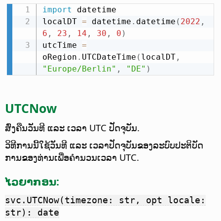
import
 datetime

localDT 
=
 datetime
.
datetime
(
2022
,
6
,
23
,
14
,
30
,
0
)
utcTime 
=
oRegion
.
UTCDateTime
(
localDT
,
"Europe/Berlin"
,
"DE"
)
UTCNow
ສົ່ງຄືນວັນທີ ແລະ ເວລາ UTC ປັດຈຸບັນ.
ວິທີການນີ້ໃຊ້ວັນທີ ແລະ ເວລາປັດຈຸບັນຂອງລະບົບປະຕິບັດ
ການຂອງທ່ານເພື່ອຄຳນວນເວລາ UTC.
ໄວຍາກອນ:
svc.UTCNow(timezone: str, opt locale:
str): date