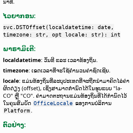
ນາທີ.
ໄວຍາກອນ:
svc.DSTOffset(localdatetime: date,
timezone: str, opt locale: str): int
ພາຣາມິເຕີ:
localdatetime
: ວັນທີ ແລະ ເວລາທ້ອງຖິ່ນ.
timezone
: ເຂດເວລາທີ່ຈະໃຊ້ຄຳນວນຄ່າຊົດເຊີຍ.
locale
: ແມ່ນທ້ອງຖິ່ນທີ່ລະບຸປະເທດທີ່ຈະຖືກນຳມາຄິດໄລ່ຄ່າ
ຜິດດ່ຽງ (offset), ເຊິ່ງສາມາດກຳນົດໄດ້ໃນຮູບແບບ "la-
CO" ຫຼື "CO". ຄ່າມາດຕະຖານແມ່ນທ້ອງຖິ່ນທີ່ໄດ້ກຳນົດໄວ້
ໃນຄຸນສົມບັດ
ຂອງການບໍລິການ
OfficeLocale
.
Platform
ຕົວຢ່າງ: