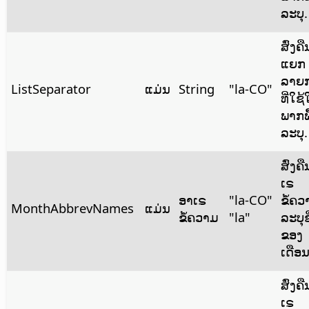
ລະບຸ.
ສົ່ງຄື
ແຍກ
ລາຍ
ListSeparator
ແມ່ນ
String
"la-CO"
ທີ່ໃຊ
ພາກພື
ລະບຸ.
ສົ່ງຄ
ເຣ
ອາເຣ
"la-CO"
ຂໍ້ຄວ
MonthAbbrevNames
ແມ່ນ
ຂໍ້ຄວາມ
"la"
ລະບຸຊື
ຂອງ
ເດືອນ
ສົ່ງຄ
ເຣ