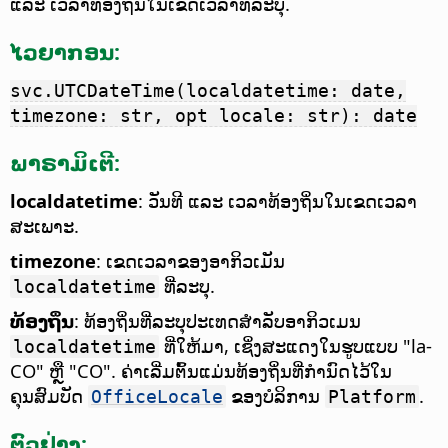
ແລະ ເວລາທ້ອງຖິ່ນໃນເຂດເວລາທີ່ລະບຸ.
ໄວຍາກອນ:
svc.UTCDateTime(localdatetime: date,
timezone: str, opt locale: str): date
ພາຣາມິເຕີ:
localdatetime
: ວັນທີ ແລະ ເວລາທ້ອງຖິ່ນໃນເຂດເວລາ
ສະເພາະ.
timezone
: ເຂດເວລາຂອງອາກິວເມັນ
ທີ່ລະບຸ.
localdatetime
ທ້ອງຖິ່ນ
: ທ້ອງຖິ່ນທີ່ລະບຸປະເທດສຳລັບອາກິວເມນ
ທີ່ໃຫ້ມາ, ເຊິ່ງສະແດງໃນຮູບແບບ "la-
localdatetime
CO" ຫຼື "CO". ຄ່າເລີ່ມຕົ້ນແມ່ນທ້ອງຖິ່ນທີ່ກຳນົດໄວ້ໃນ
ຄຸນສົມບັດ
ຂອງບໍລິການ
.
OfficeLocale
Platform
ຕົວຢ່າງ: