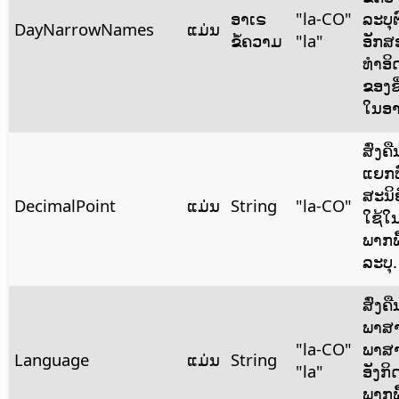
ອາເຣ
"la-CO"
ລະບຸຕ
DayNarrowNames
ແມ່ນ
ຂໍ້ຄວາມ
"la"
ອັກສ
ທຳອິ
ຂອງຊື
ໃນອາ
ສົ່ງຄື
ແຍກທ
ສະນິຍ
DecimalPoint
ແມ່ນ
String
"la-CO"
ໃຊ້ໃ
ພາກພື
ລະບຸ.
ສົ່ງຄືນ
ພາສາ
"la-CO"
ພາສ
Language
ແມ່ນ
String
"la"
ອັງກ
ພາກພື