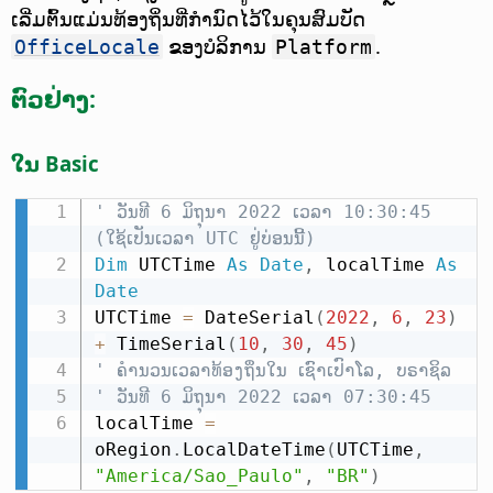
ເລີ່ມຕົ້ນແມ່ນທ້ອງຖິ່ນທີ່ກຳນົດໄວ້ໃນຄຸນສົມບັດ
ຂອງບໍລິການ
.
OfficeLocale
Platform
ຕົວຢ່າງ:
ໃນ Basic
' ວັນທີ 6 ມິຖຸນາ 2022 ເວລາ 10:30:45 
(ໃຊ້ເປັນເວລາ UTC ຢູ່ບ່ອນນີ້)
Dim
 UTCTime 
As
Date
,
 localTime 
As
Date
UTCTime 
=
 DateSerial
(
2022
,
6
,
23
)
+
 TimeSerial
(
10
,
30
,
45
)
' ຄຳນວນເວລາທ້ອງຖິ່ນໃນ ເຊົາເປົາໂລ, ບຣາຊິລ
' ວັນທີ 6 ມິຖຸນາ 2022 ເວລາ 07:30:45
localTime 
=
oRegion
.
LocalDateTime
(
UTCTime
,
"America/Sao_Paulo"
,
"BR"
)