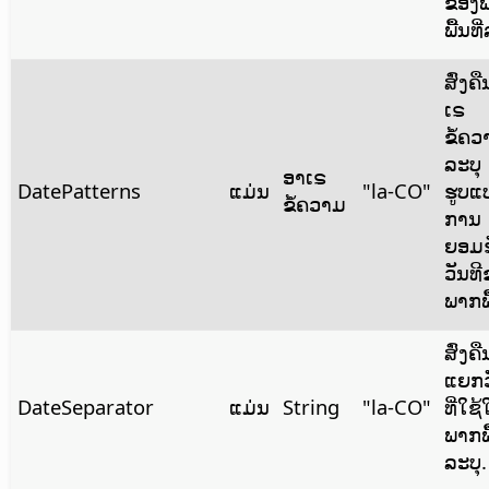
ຂອງ
ພື້ນທີ
ສົ່ງຄ
ເຣ
ຂໍ້ຄວ
ລະບຸ
ອາເຣ
DatePatterns
ແມ່ນ
"la-CO"
ຮູບແ
ຂໍ້ຄວາມ
ການ
ຍອມຮ
ວັນທ
ພາກພື
ສົ່ງຄື
ແຍກວ
DateSeparator
ແມ່ນ
String
"la-CO"
ທີ່ໃຊ
ພາກພື
ລະບຸ.