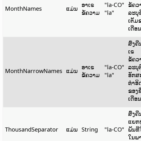
ອາເຣ
"la-CO"
ຂໍ້ຄວ
MonthNames
ແມ່ນ
ຂໍ້ຄວາມ
"la"
ລະບຸຊື
ເຕັມ
ເດືອນ
ສົ່ງຄ
ເຣ
ຂໍ້ຄວ
ອາເຣ
"la-CO"
ລະບຸຕ
MonthNarrowNames
ແມ່ນ
ຂໍ້ຄວາມ
"la"
ອັກສ
ທຳອິ
ຂອງຊື
ເດືອນ
ສົ່ງຄື
ແຍກຫ
ThousandSeparator
ແມ່ນ
String
"la-CO"
ພັນທີ່
ໃນພ