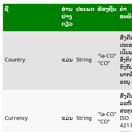
ຊື່
ອ່ານ
ປະເພດ
ທ້ອງຖິ່ນ
ຄຳ
ຢ່າງ
ອະທ
ດຽວ
ສົ່ງຄືນ
ປະເ
ເປັນ
"la‑CO"
Country
ແມ່ນ
String
ອັງກິດ
"CO"
ກົງກັ
ພາກພື
ລະບຸ.
ສົ່ງຄື
ລະຫັ
ສະກຸ
"la-CO"
Currency
ແມ່ນ
String
ISO
"CO"
421