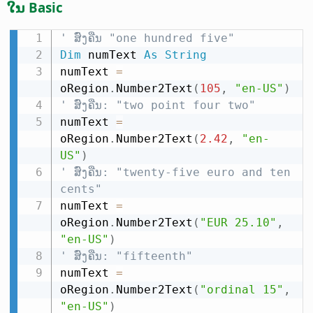
ໃນ Basic
' ສົ່ງຄືນ "one hundred five"
Dim
 numText 
As
String
numText 
=
oRegion
.
Number2Text
(
105
,
"en-US"
)
' ສົ່ງຄືນ: "two point four two"
numText 
=
oRegion
.
Number2Text
(
2.42
,
"en-
US"
)
' ສົ່ງຄືນ: "twenty-five euro and ten 
cents"
numText 
=
oRegion
.
Number2Text
(
"EUR 25.10"
,
"en-US"
)
' ສົ່ງຄືນ: "fifteenth"
numText 
=
oRegion
.
Number2Text
(
"ordinal 15"
,
"en-US"
)