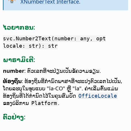
XNumberText Interface
.
ໄວຍາກອນ:
svc.Number2Text(number: any, opt
locale: str): str
ພາຣາມິເຕີ:
number
: ຕົວເລກທີ່ຈະປ່ຽນເປັນຂໍ້ຄວາມຂຽນ.
ທ້ອງຖິ່ນ
: ທ້ອງຖິ່ນທີ່ກຳນົດພາສາທີ່ຈະແປງຕົວເລກໄປເປັນ,
ໂດຍລະບຸໃນຮູບແບບ "la-CO" ຫຼື "la". ຄ່າເລີ່ມຕົ້ນແມ່ນ
ທ້ອງຖິ່ນທີ່ໄດ້ກຳນົດໄວ້ໃນຄຸນສົມບັດ
OfficeLocale
ຂອງບໍລິການ
.
Platform
ຕົວຢ່າງ: