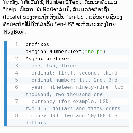
ໃດໜຶ່ງ, ໃຫ້ເອີ້ນໃຊ້
ດ້ວຍອາຄິວເມນ
Number2Text
"help" ພິເສດ. ໃນຕົວຢ່າງລຸ່ມນີ້, ສົມມຸດວ່າທ້ອງຖິ່ນ
(locale) ຂອງທ່ານຖືກຕັ້ງເປັນ "en-US", ແລ້ວລາຍຊື່ຂອງ
ຄຳນຳໜ້າທີ່ມີໃຫ້ສຳລັບ "en-US" ຈະຖືກສະແດງໂດຍ
:
MsgBox
prefixes 
=
oRegion
.
Number2Text
(
"help"
)
' one, two, three
' ordinal: first, second, third
' ordinal-number: 1st, 2nd, 3rd
' year: nineteen ninety-nine, two 
thousand, two thousand one
' currency (for example, USD): 
two U.S. dollars and fifty cents
' money USD: two and 50/100 U.S. 
dollars