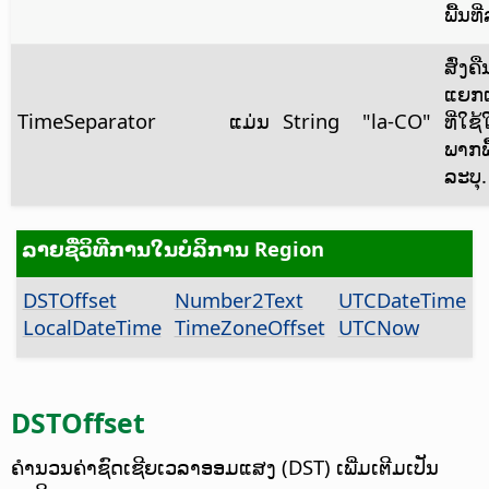
ພື້ນທີ
ສົ່ງຄື
ແຍກ
TimeSeparator
ແມ່ນ
String
"la-CO"
ທີ່ໃຊ
ພາກພື
ລະບຸ.
ລາຍຊື່ວິທີການໃນບໍລິການ Region
DSTOffset
Number2Text
UTCDateTime
LocalDateTime
TimeZoneOffset
UTCNow
DSTOffset
ຄຳນວນຄ່າຊົດເຊີຍເວລາອອມແສງ (DST) ເພີ່ມເຕີມເປັນ