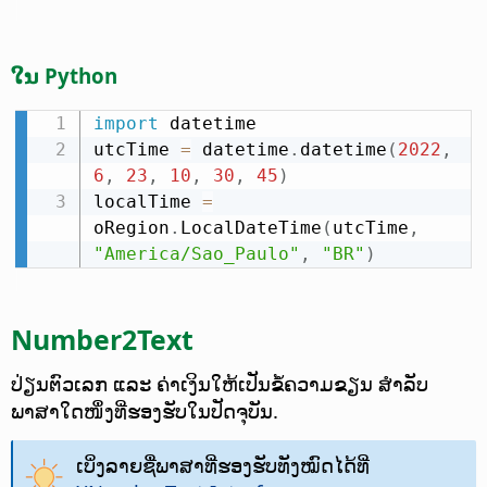
ໃນ Python
import
 datetime

utcTime 
=
 datetime
.
datetime
(
2022
,
6
,
23
,
10
,
30
,
45
)
localTime 
=
oRegion
.
LocalDateTime
(
utcTime
,
"America/Sao_Paulo"
,
"BR"
)
Number2Text
ປ່ຽນຕົວເລກ ແລະ ຄ່າເງິນໃຫ້ເປັນຂໍ້ຄວາມຂຽນ ສຳລັບ
ພາສາໃດໜຶ່ງທີ່ຮອງຮັບໃນປັດຈຸບັນ.
ເບິ່ງລາຍຊື່ພາສາທີ່ຮອງຮັບທັງໝົດໄດ້ທີ່