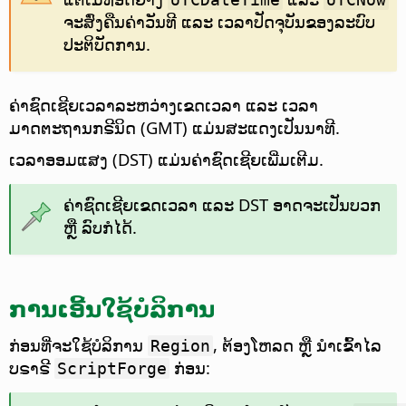
ຈະສົ່ງຄືນຄ່າວັນທີ ແລະ ເວລາປັດຈຸບັນຂອງລະບົບ
ປະຕິບັດການ.
ຄ່າຊົດເຊີຍເວລາລະຫວ່າງເຂດເວລາ ແລະ ເວລາ
ມາດຕະຖານກຣີນິດ (GMT) ແມ່ນສະແດງເປັນນາທີ.
ເວລາອອມແສງ (DST) ແມ່ນຄ່າຊົດເຊີຍເພີ່ມເຕີມ.
ຄ່າຊົດເຊີຍເຂດເວລາ ແລະ DST ອາດຈະເປັນບວກ
ຫຼື ລົບກໍໄດ້.
ການເອີ້ນໃຊ້ບໍລິການ
ກ່ອນທີ່ຈະໃຊ້ບໍລິການ
, ຕ້ອງໂຫລດ ຫຼື ນຳເຂົ້າໄລ
Region
ບຣາຣີ
ກ່ອນ:
ScriptForge