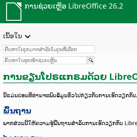
ການຊ່ວຍເຫຼືອ LibreOffice 26.2
ເນື້ອໃນ
ການຂຽນໂປຣແກຣມດ້ວຍ LibreOf
ນີ້ແມ່ນບ່ອນທີ່ທ່ານຈະພົບຂໍ້ມູນທົ່ວໄປກ່ຽວກັບການເຮັດວຽກກ
ພື້ນຖານ
ພາກສ່ວນນີ້ໃຫ້ຄວາມຮູ້ພື້ນຖານສຳລັບການເຮັດວຽກກັບ Libre