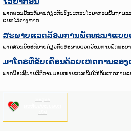
ໄວຍາກອນ
ພາກສ່ວນນີ້ອະທິບາຍກ່ຽວກັບອົງປະກອບໄວຍາກອນພື້ນຖານຂອງ 
ແຍກໄວ້ຕ່າງຫາກ.
ສະພາບແວດລ້ອມການພັດທະນາແບບເບັ
ພາກສ່ວນນີ້ອະທິບາຍກ່ຽວກັບສະພາບແວດລ້ອມການພັດທະນາແບບ
ມາໂຄຣທີ່ຂັບເຄື່ອນດ້ວຍເຫດການຂອ
ພາກນີ້ອະທິບາຍວິທີການມອບໝາຍສະຄຣິບໃຫ້ກັບເຫດການຂອງ
ກະລຸນາ
ສະໜັບສະໜູນພວກ
ເຮົາ!