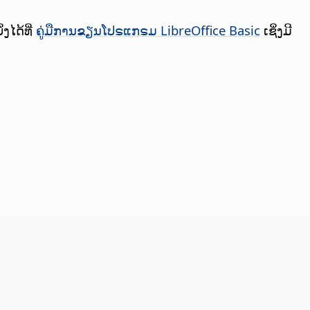
ງໄດ້ທີ່
ຄູ່ມືການຂຽນໂປຣແກຣມ LibreOffice Basic
ເຊິ່ງມີ