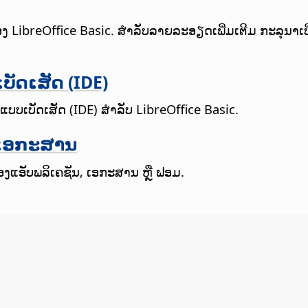
LibreOffice Basic. ສຳລັບລາຍລະອຽດເພີ່ມເຕີມ ກະລຸນາເບິ່
ດເສັດ (IDE)
ເບັດເສັດ (IDE) ສຳລັບ LibreOffice Basic.
ງເອກະສານ
ແອັບພລິເຄຊັນ, ເອກະສານ ຫຼື ຟອມ.