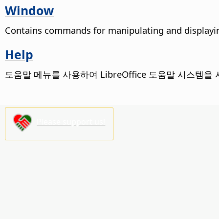
Window
Contains commands for manipulating and display
Help
도움말 메뉴를 사용하여 LibreOffice 도움말 시스템
Please support us!