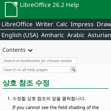
LibreOffice 26.2 Help
LibreOffice
Writer
Calc
Impress
Dra
English (USA)
Amharic
Arabic
Asturia
Contents
상호 참조 수정
수정할 상호 참조의 앞을 클릭합니다.
If you cannot see the field shading of the