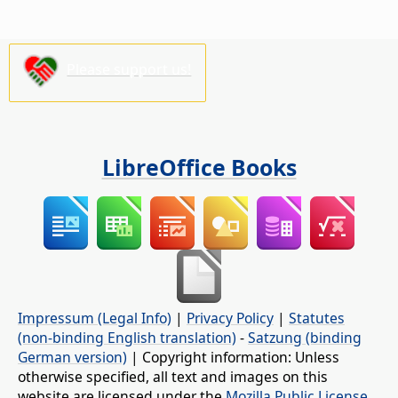
Please support us!
LibreOffice Books
Impressum (Legal Info)
|
Privacy Policy
|
Statutes
(non-binding English translation)
-
Satzung (binding
German version)
| Copyright information: Unless
otherwise specified, all text and images on this
website are licensed under the
Mozilla Public License