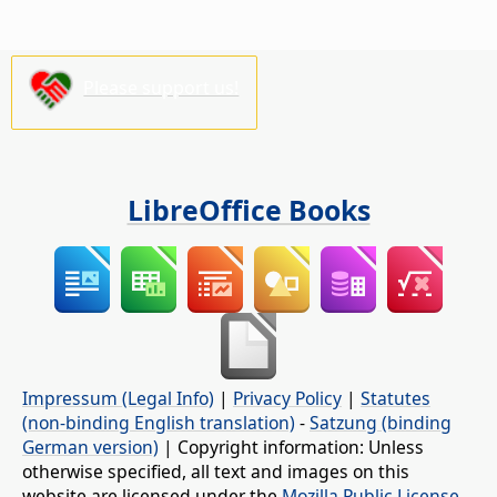
Please support us!
LibreOffice Books
Impressum (Legal Info)
|
Privacy Policy
|
Statutes
(non-binding English translation)
-
Satzung (binding
German version)
| Copyright information: Unless
otherwise specified, all text and images on this
website are licensed under the
Mozilla Public License