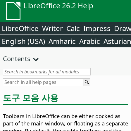
LibreOffice 26.2 Help
LibreOffice
Writer
Calc
Impress
Dra
English (USA)
Amharic
Arabic
Asturia
Contents
도구 모음 사용
Toolbars in LibreOffice can be either docked as
part of the main window, or floating as a separate
window. By default, the visible toolbars and the