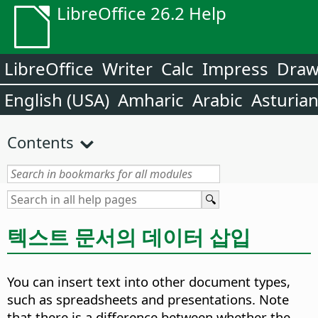
LibreOffice 26.2 Help
LibreOffice
Writer
Calc
Impress
Dra
English (USA)
Amharic
Arabic
Asturia
Contents
텍스트 문서의 데이터 삽입
You can insert text into other document types,
such as spreadsheets and presentations. Note
that there is a difference between whether the