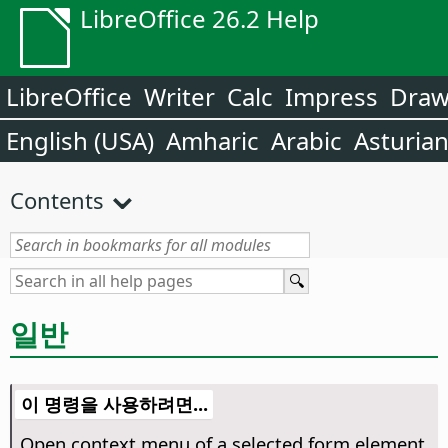
LibreOffice 26.2 Help
LibreOffice
Writer
Calc
Impress
Dra
English (USA)
Amharic
Arabic
Asturia
Contents
일반
이 명령을 사용하려면...
Open context menu of a selected form element