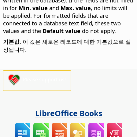
written in the database). If the fields are not filled
in for
Min. value
and
Max. value
, no limits will
be applied. For formatted fields that are
connected to a database text field, these two
values and the
Default value
do not apply.
기본값
: 이 값은 새로운 레코드에 대한 기본값으로 설
정됩니다.
Please support us!
LibreOffice Books