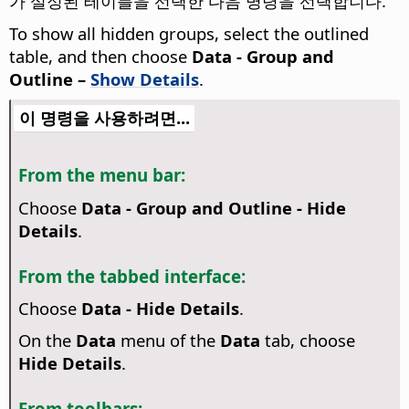
가 설정된 테이블을 선택한 다음 명령을 선택합니다.
To show all hidden groups, select the outlined
table, and then choose
Data - Group and
Outline –
Show Details
.
이 명령을 사용하려면...
From the menu bar:
Choose
Data - Group and Outline - Hide
Details
.
From the tabbed interface:
Choose
Data - Hide Details
.
On the
Data
menu of the
Data
tab, choose
Hide Details
.
From toolbars: