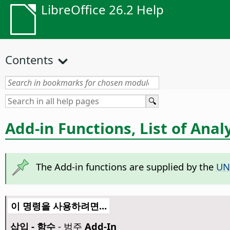
LibreOffice 26.2 Help
Contents
Add-in Functions, List of Anal
The Add-in functions are supplied by the
U
이 명령을 사용하려면...
삽입 - 함수
- 범주
Add-In