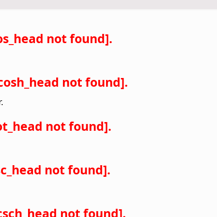
os_head not found].
cosh_head not found].
.
t_head not found].
c_head not found].
csch_head not found].