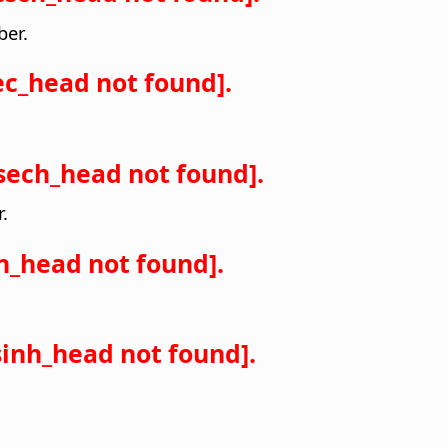
ber.
ec_head not found].
sech_head not found].
.
n_head not found].
inh_head not found].