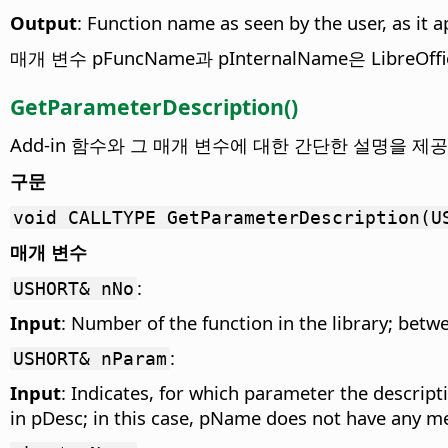
Output
: Function name as seen by the user, as it 
매개 변수 pFuncName과 pInternalName은 LibreO
GetParameterDescription()
Add-in 함수와 그 매개 변수에 대한 간단한 설명을 
구문
void CALLTYPE GetParameterDescription(U
매개 변수
:
USHORT& nNo
Input
: Number of the function in the library; bet
:
USHORT& nParam
Input
: Indicates, for which parameter the descripti
in pDesc; in this case, pName does not have any m