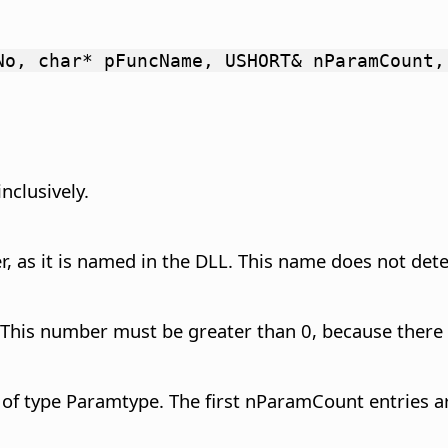
No, char* pFuncName, USHORT& nParamCount,
nclusively.
, as it is named in the
DLL
. This name does not det
This number must be greater than 0, because there i
s of type Paramtype. The first nParamCount entries ar