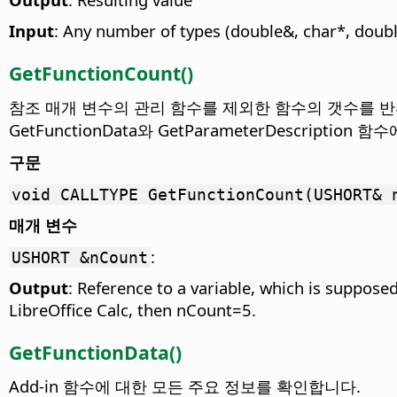
Input
: Any number of types (double&, char*, double*
GetFunctionCount()
참조 매개 변수의 관리 함수를 제외한 함수의 갯수를 반환
GetFunctionData와 GetParameterDescription
구문
void CALLTYPE GetFunctionCount(USHORT& 
매개 변수
:
USHORT &nCount
Output
: Reference to a variable, which is suppose
LibreOffice Calc, then nCount=5.
GetFunctionData()
Add-in 함수에 대한 모든 주요 정보를 확인합니다.