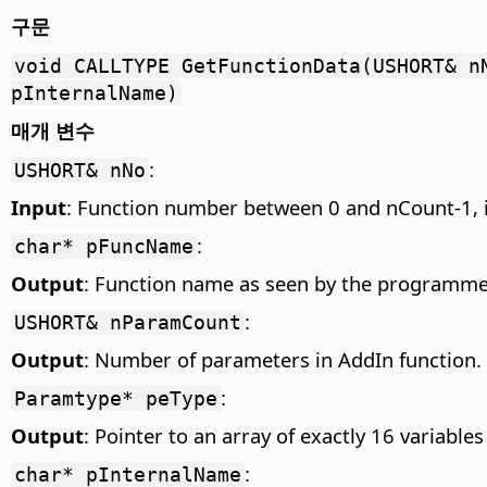
구문
void CALLTYPE GetFunctionData(USHORT& n
pInternalName)
매개 변수
:
USHORT& nNo
Input
: Function number between 0 and nCount-1, i
:
char* pFuncName
Output
: Function name as seen by the programmer
:
USHORT& nParamCount
Output
: Number of parameters in AddIn function. 
:
Paramtype* peType
Output
: Pointer to an array of exactly 16 variable
:
char* pInternalName