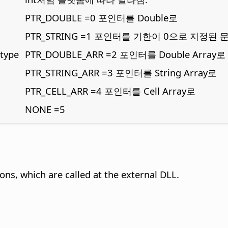
PTR_DOUBLE =0 포인터를 Double로
PTR_STRING =1 포인터를 기한이 0으로 지정된
type
PTR_DOUBLE_ARR =2 포인터를 Double Array로
PTR_STRING_ARR =3 포인터를 String Array로
PTR_CELL_ARR =4 포인터를 Cell Array로
NONE =5
ions, which are called at the
external DLL
.