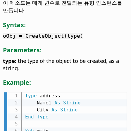
이 메소드는 매개 변수로 전달되는 유형 인스턴스를
만듭니다.
Syntax:
oObj = CreateObject(type)
Parameters:
type:
the type of the object to be created, as a
string.
Example:
Type
 address

    Name1 
As
String
    City 
As
String
End
Type
Sub
 main
