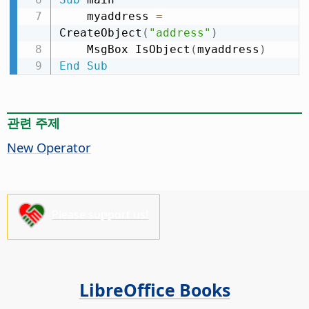
    myaddress 
=
CreateObject
(
"address"
)
    MsgBox IsObject
(
myaddress
)
End
Sub
관련 주제
New Operator
Please support us!
LibreOffice Books