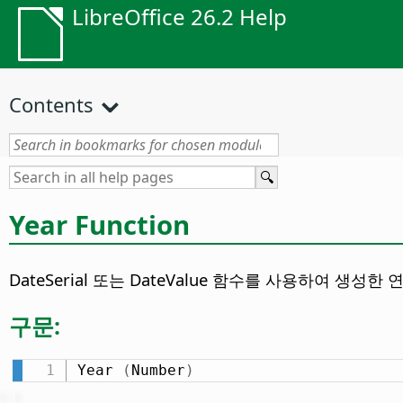
LibreOffice 26.2 Help
Contents
Year Function
DateSerial 또는 DateValue 함수를 사용하여 생
구문:
Year 
(
Number
)