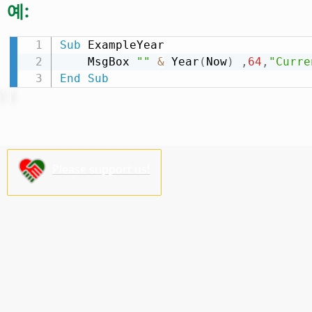
예:
Sub
 ExampleYear

    MsgBox 
""
&
 Year
(
Now
)
,
64
,
"Curre
End
Sub
Please support us!