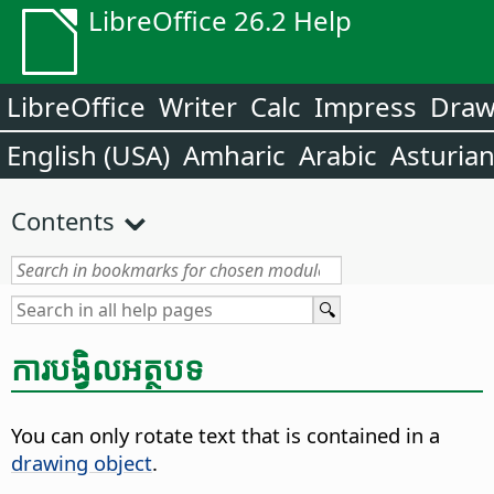
LibreOffice 26.2 Help
LibreOffice
Writer
Calc
Impress
Dra
English (USA)
Amharic
Arabic
Asturia
Contents
ការ​បង្វិល​អត្ថបទ
You can only rotate text that is contained in a
drawing object
.