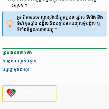
អត្ថបទ ។
អ្នក​ក៏​អាច​ចុច​កណ្តុរ​ស្តាំ​លើ​វត្ថុ​អត្ថបទ ជ្រើស
ទីតាំង និង
ទំហំ
ចុច​ផ្ទាំង
បង្វិល
និង​បន្ទាប់​មក​​​បញ្ចូល​មុំ​បង្វិល ឬ​
ទីតាំង​ថ្មី​មួយ​សម្រាប់​វត្ថុ ។
ប្រធានបទ​ទាក់ទង
ការ​គូស​បញ្ជាក់​អត្ថបទ
បង្ហាញ​មុខ​ងារ​គូរ​​
Please support us!