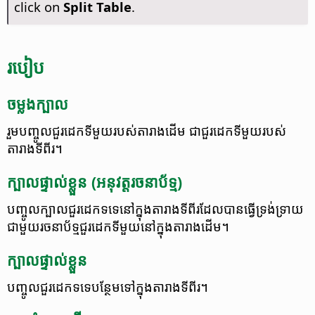
click on
Split Table
.
របៀប
ចម្លង​ក្បាល
រួមបញ្ចូល​ជួរដេក​ទីមួយ​របស់​តារាង​ដើម ជា​ជួរដេក​ទីមួយ​របស់​
តារាង​ទី​ពីរ។
ក្បាល​ផ្ទាល់​ខ្លួន (អនុវត្ត​រចនាប័ទ្ម)
បញ្ចូល​ក្បាល​ជួរដេក​ទទេ​នៅ​ក្នុង​តារាង​ទី​ពីរ​ដែល​បាន​ធ្វើ​ទ្រង់ទ្រាយ​
ជាមួយ​រចនាប័ទ្ម​ជួរដេក​ទីមួយ​នៅ​ក្នុង​តារាង​ដើម។
ក្បាល​ផ្ទាល់​ខ្លួន
បញ្ចូល​ជួរដេក​ទទេ​បន្ថែម​ទៅ​ក្នុង​តារាង​ទី​ពីរ។