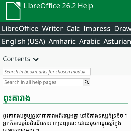
LibreOffice 26.2 Help
LibreOffice
Writer
Calc
Impress
Dra
English (USA)
Amharic
Arabic
Asturia
Contents
ពុះ​តារាង
ពុះ​តារាង​បច្ចុប្បន្ន​ទៅ​ជា​តារាង​ពីរ​ផ្សេង​គ្នា នៅ​ទីតាំង​ទស្សន៍​ទ្រនិច ។
អ្នក​ក៏​អាច​ចូល​ដំណើរការ​ពាក្យ​បញ្ជា​នេះ ដោយ​ចុច​កណ្តុរ​ស្តាំ​ក្នុង​
ក្រឡា​តារាង​មួយ ។