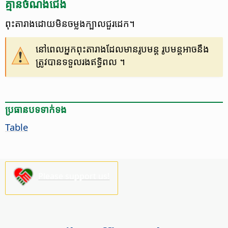
គ្មាន​ចំណងជើង
ពុះ​តារាង​ដោយ​មិន​ចម្លង​ក្បាល​ជួរដេក។
នៅ​ពេល​អ្នក​ពុះ​តារាង​ដែល​មាន​រូបមន្ត រូបមន្ត​អាច​នឹង​
ត្រូវ​បាន​ទទួលរង​ឥទ្ធិពល ។
ប្រធានបទ​ទាក់ទង
Table
Please support us!