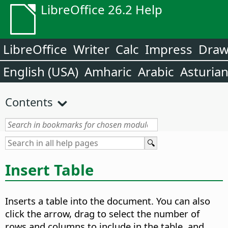
LibreOffice 26.2 Help
LibreOffice
Writer
Calc
Impress
Dra
English (USA)
Amharic
Arabic
Asturia
Contents
Insert Table
Inserts a table into the document. You can also
click the arrow, drag to select the number of
rows and columns to include in the table, and