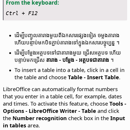
From the keyboard:
Ctrl
+ F12
ដើម្បី​បញ្ចូល​តារាង​មួយ​ពី​ឯកសារ​ផ្សេង​ទៀត ចម្លង​តារាង
ហើយ​បន្ទាប់​មក​បិទ​ភ្ជាប់​តារាង​ទៅ​ក្នុង​ឯកសារ​បច្ចុប្បន្ន ។
ដើម្បី​បម្លែង​អត្ថបទ​ទៅ​ជា​តារាង​មួយ ជ្រើស​អត្ថបទ ហើយ​
បន្ទាប់​មក​ជ្រើស
តារាង - បម្លែង - អត្ថបទ​ជា​តារាង
។
To insert a table into a table, click in a cell in
the table and choose
Table - Insert Table
.
LibreOffice can automatically format numbers
that you enter in a table cell, for example, dates
and times. To activate this feature, choose
Tools -
Options
- LibreOffice Writer - Table
and click
the
Number recognition
check box in the
Input
in tables
area.