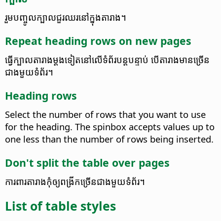
រួមបញ្ចូល​ក្បាល​ជួរឈរ​នៅ​ក្នុង​តារាង។
Repeat heading rows on new pages
ធ្វើ​ក្បាល​តារាង​ម្ដងទៀត​នៅ​លើ​ទំព័រ​បន្តបន្ទាប់ បើ​តារាង​មាន​ច្រើន​
ជាង​មួយ​ទំព័រ។
Heading rows
Select the number of rows that you want to use
for the heading.
The spinbox accepts values up to
one less than the number of rows being inserted.
Don't split the table over pages
ការពារ​តារាង​កុំ​ឲ្យ​ពង្រីក​ច្រើនជាង​មួយ​ទំព័រ។
List of table styles