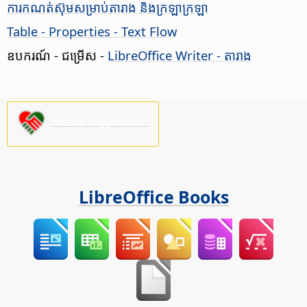
ការកណត់​ស៊ុម​សម្រាប់តារាង និង​ក្រឡា​ក្រឡា
Table - Properties - Text Flow
ឧបករណ៍​ - ជម្រើស​
-
LibreOffice Writer - ​តារាង​
Please support us!
LibreOffice Books