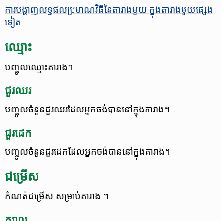
ការ​បង្ហាញ​លទ្ធផល​​ប្រមាណវិធី​នៃ​តារាង​មួយ ក្នុង​តារាង​មួយ​ផ្សេង​
ទៀត
ឈ្មោះ
បញ្ចូល​ឈ្មោះ​តារាង។
ជួរ​ឈរ
បញ្ចូល​ចំនួន​ជួរឈរ​ដែល​អ្នក​ចង់​បាន​នៅ​ក្នុង​តារាង។
ជួរ​ដេក
បញ្ចូល​ចំនួន​ជួរដេក​ដែល​អ្នក​ចង់បាន​នៅ​ក្នុង​តារាង។
ជម្រើស
កំណត់​ជម្រើស សម្រាប់​តារាង ។
ក្បាល