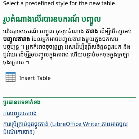
Select a predefined style for the new table.
រូបតំណាង​លើ​របារ​ឧបករណ៍ បញ្ចូល
លើ​របារ​ឧបករណ៍ បញ្ចូល ចុច​រូបតំណាង
តារាង
ដើម្បី​បើក​ប្រអប់
បញ្ចូល​តារាង
ដែល​អ្នក​អាច​បញ្ចូល​តារាង​មួយ​ក្នុង​ឯកសារ​
បច្ចុប្បន្ន ។ អ្នក​ក៏​អាច​ចុច​ព្រួញ អូស​ដើម្បី​ជ្រើស​ចំនួន​ជួរដេក និង
ជួរឈរ ដើម្បី​រួមបញ្ចូល​ក្នុង​តារាង ហើយ​បន្ទាប់​មក​ចុច​ក្នុង​ក្រឡា​
ចុងក្រោយ ។
Insert Table
ប្រធានបទ​ទាក់ទង
ការ​បញ្ចូល​តារាង
ការ​ប្រើ​​គ្រាប់​​ចុច​ផ្លូវ​កាត់ (LibreOffice Writer ភាព​អាច​ចូល​
ដំណើរការ​បាន)