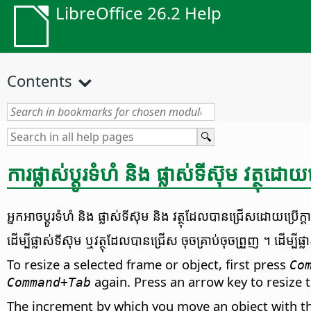
LibreOffice 26.2 Help
Contents
ការ​ផ្លាស់​ប្តូរ​ទំហំ និង ផ្លាស់ទី​ស៊ុម វត្ថុ​ដោយ​ប្
អ្នក​អាច​ប្តូរ​ទំហំ និង ផ្លាស់ទី​ស៊ុម និង វត្ថុ​ដែល​បាន​ជ្រើស​ដោយ​ប្រើ​ក្ត
ដើម្បី​ផ្លាស់ទី​ស៊ុម ឬ​វត្ថុ​ដែល​បាន​ជ្រើស ចុច​គ្រាប់​ចុច​ព្រួញ ។ ដើម្ប
To resize a selected frame or object, first press
Co
again. Press an arrow key to resize t
Command
+Tab
The increment by which you move an object with th