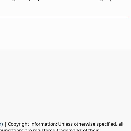
n)
| Copyright information: Unless otherwise specified, all
oundation” are registered trademarks of their