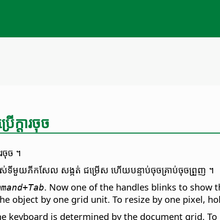
រើ​ក្តារ​ចុច
ារ​ចុច ។
ី​ផ្លាស់ទី​មួយ​ភីកសែល សង្កត់
ជម្រើស
ហើយ​បន្ទាប់​ចុច​គ្រាប់​ចុច​ព្រួញ ។
. Now one of the handles blinks to show th
mmand
+Tab
he object by one grid unit. To resize by one pixel, 
e keyboard is determined by the document grid. To 