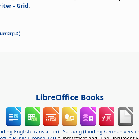
iter - Grid
.
ណើរការ​បាន)
LibreOffice Books
nding English translation)
-
Satzung (binding German versio
ozilla Public License v2.0
. “LibreOffice” and “The Document F