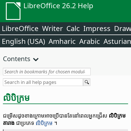
LibreOffice 26.2 Help
LibreOffice
Writer
Calc
Impress
Dra
English (USA)
Amharic
Arabic
Asturia
Contents
លិបិក្រម
ជម្រើស​ដូច​ខាង​ក្រោម​អាច​ប្រើ​បាន​​តែ​នៅ​ពេល​អ្នក​ជ្រើស
លិបិក្រម​
តារាង
ជា​ប្រភេទ
លិបិក្រម
។