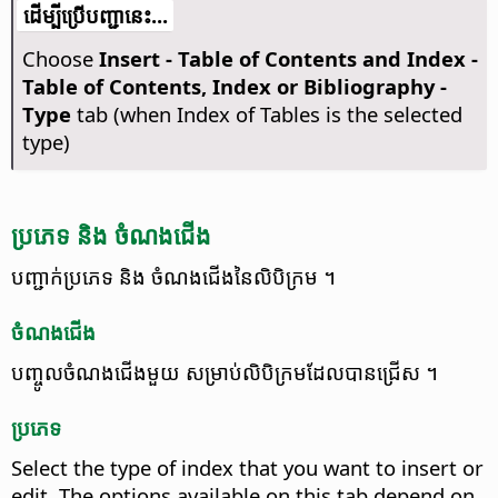
​​ដើម្បី​ប្រើ​​បញ្ជា​នេះ...
Choose
Insert - Table of Contents and Index -
Table of Contents, Index or Bibliography -
Type
tab (when Index of Tables is the selected
type)
ប្រភេទ និង ចំណងជើង
បញ្ជាក់​​ប្រភេទ និង ចំណងជើង​នៃ​លិបិក្រម ។
ចំណងជើង
បញ្ចូល​ចំណងជើង​មួយ សម្រាប់​លិបិក្រម​ដែល​បាន​ជ្រើស ។
ប្រភេទ
Select the type of index that you want to insert or
edit.
The options available on this tab depend on