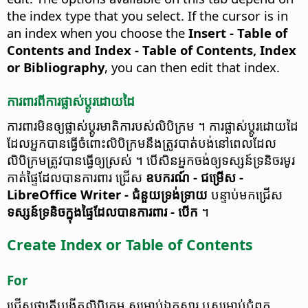
the index type that you select. If the cursor is in
an index when you choose the
Insert - Table of
Contents and Index - Table of Contents, Index
or Bibliography
, you can then edit that index.
ការពារ​ពី​ការ​ផ្លាស់ប្តូរ​ដោយ​ដៃ
ការពារ​មិន​ឲ្យ​ផ្លាស់​ប្តូរ​មាតិកា​របស់​លិបិក្រម​ ។
ការ​ផ្លាស់​ប្តូរ​ដោយ​ដៃ​
ដែល​អ្នក​បាន​ធ្វើ​ចំពោះ​លិបិក្រម​នឹង​ត្រូវ​បាត់បង់​​នៅ​ពេល​ដែល​
លិបិក្រម​ត្រូវ​បាន​ធ្វើ​ឲ្យ​ស្រស់​ ។ បើ​សិន​អ្នក​ចង់​ឲ្យ​ទស្សន៍​ទ្រនិច​រមូរ
កាត់​ផ្ទៃ​ដែល​បាន​ការពារ​ ជ្រើស​
​ឧបករណ៍​ - ជម្រើស
-
LibreOffice Writer - ជំនួយ​ទ្រង់​ទ្រាយ​
បន្ទាប់​មក​ជ្រើស
ទស្សន៍​ទ្រនិច​ក្នុង​ផ្ទៃ​ដែល​បាន​ការពារ​ - បើក
។
Create Index or Table of Contents
For
ជ្រើស​ថា​តើ​បង្កើត​លិបិក្រម សម្រាប់​ឯកសារ ឬ​សម្រាប់​ជំពូក​