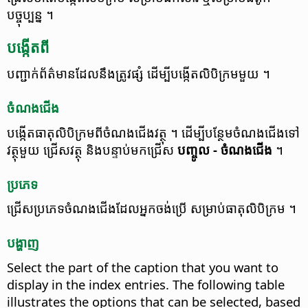
បច្ចុប្បន្ន ។
បង្កើត​ពី
បញ្ជាក់​​ព័ត៌មាន​ដែល​នឹង​ត្រូវ​ផ្សំ ដើម្បី​បង្កើត​លិបិក្រម​មួយ ។
ចំណងជើង
បង្កើត​ធាតុ​លិបិក្រម​ពី​ចំណងជើង​វត្ថុ ។
ដើម្បី​បន្ថែម​ចំណងជើង​ទៅ​
វត្ថុ​មួយ ជ្រើស​វត្ថុ និង​បន្ទាប់​​មក​ជ្រើស
បញ្ចូល - ចំណងជើង
។
ប្រភេទ
ជ្រើស​ប្រភេទ​ចំណងជើង​ដែល​អ្នក​ចង់​ប្រើ សម្រាប់​ធាតុ​លិបិក្រម ។
បង្ហាញ
Select the part of the caption that you want to
display in the index entries.
The following table
illustrates the options that can be selected, based