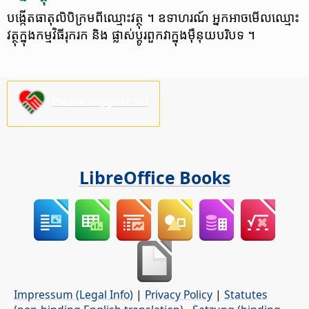
បង្កើត​ធាតុ​លិបិក្រម​ពី​ឈ្មោះ​វត្ថុ ។
ឧទាហរណ៍ អ្នក​អាច​មើល​ឈ្មោះ​
វត្ថុ​ក្នុង​​កម្មវិធី​រុករក និង ផ្លាស់ប្តូរ​ពួកវា​ក្នុង​ម៉ឺនុយ​បរិបទ ។
Please support us!
LibreOffice Books
Impressum (Legal Info)
|
Privacy Policy
|
Statutes